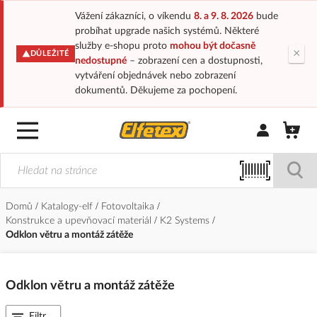
Vážení zákazníci, o víkendu
8. a 9. 8. 2026
bude
probíhat upgrade našich systémů. Některé
služby e-shopu proto
mohou být dočasně
×
DŮLEŽITÉ
nedostupné
– zobrazení cen a dostupnosti,
vytváření objednávek nebo zobrazení
dokumentů. Děkujeme za pochopení.
Přihlásit/Regi
Domů
Katalogy-elf
Fotovoltaika
Konstrukce a upevňovací materiál
K2 Systems
Odklon větru a montáž zátěže
Odklon větru a montáž zátěže
Filtr