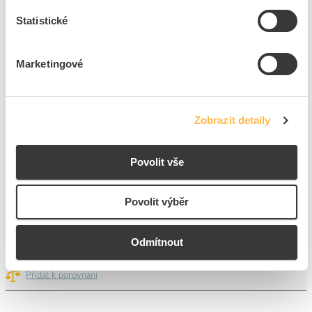
Přidat k porovnání
Statistické
K2 SYSTEMS Deflektor S-Dome 6.15 Windbreaker
long
Marketingové
Kód ELFETEX
11.521.832
EAN
4251786203253
Kód výrobce
2004180
Značka
K2 SYSTEMS
Zobrazit detaily
Cena s DPH
854,47 Kč/ks
Povolit vše
ks
do košíku
+250
Povolit výběr
Odmítnout
289
ks
Přidat k porovnání