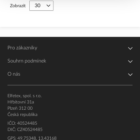
Zobrazit
Pro zákazníky
Souhrn podmínek
O nás
Elfetex, spol. s r.o.
Hřbitovní 31a
Plzeň 312 00
Česká republika
IČO: 40524485
DIČ: CZ40524485
GPS: 49.75348, 13.43168