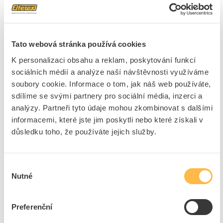
63026
ks
Přidat k porovnání
Tato webová stránka používá cookies
K2 SYSTEMS Deflektor S-Dome 6.10 Windbreaker
K personalizaci obsahu a reklam, poskytování funkcí
long
sociálních médií a analýze naší návštěvnosti využíváme
Kód ELFETEX
11.485.972
soubory cookie. Informace o tom, jak náš web používáte,
EAN
4251786214013
sdílíme se svými partnery pro sociální média, inzerci a
Kód výrobce
2003250
analýzy. Partneři tyto údaje mohou zkombinovat s dalšími
Značka
K2 SYSTEMS
informacemi, které jste jim poskytli nebo které získali v
Cena s DPH
531,77 Kč/ks
důsledku toho, že používáte jejich služby.
ks
do košíku
Výběr
+250
Nutné
souhlasu
309
ks
Preferenční