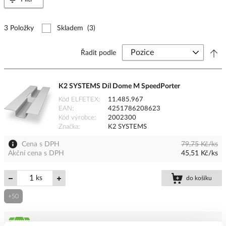
3 Položky
Skladem
(3)
Řadit podle
K2 SYSTEMS Díl Dome M SpeedPorter
Kód ELFETEX
11.485.967
EAN
4251786208623
Kód výrobce
2002300
Značka
K2 SYSTEMS
Cena s DPH
79,75 Kč/ks
Akční cena s DPH
45,51 Kč/ks
ks
do košíku
+50