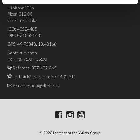
Elfetex, spol. s r.o.
Hřbitovní 31a
Plzeň 312 00
Česká republika
IČO: 40524485
DIČ: CZ40524485
GPS: 49.75348, 13.43168
Kontakt e-shop:
Po - Pá: 7:00 - 15:30
Referent:
377 432 365
Technická podpora: 377 432 311
E-mail:
eshop@elfetex.cz
© 2026 Member of the Würth Group