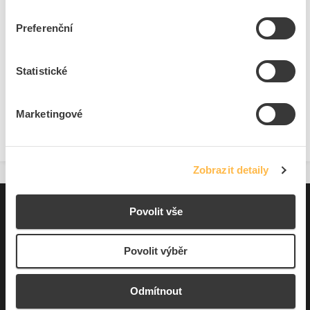
Dostupnost na pobočce
Cena na poptání
Preferenční
Pouze na poptání
Přidat k porovnání
Statistické
Marketingové
Zobrazit
Zobrazit detaily
Pro zákazníky
Povolit vše
Souhrn podmínek
Povolit výběr
O nás
Odmítnout