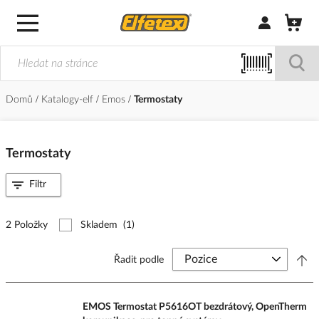
Přihlásit/Regi
Domů
Katalogy-elf
Emos
Termostaty
Termostaty
Filtr
2 Položky
Skladem
(1)
Řadit podle
EMOS Termostat P5616OT bezdrátový, OpenTherm