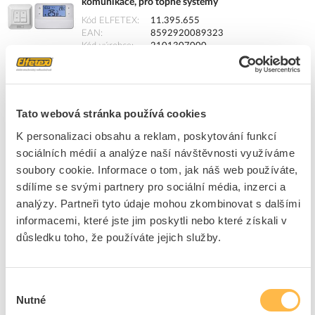
komunikace, pro topné systémy
Kód ELFETEX
11.395.655
EAN
8592920089323
Kód výrobce
2101307000
Značka
EMOS
Cena s DPH
2 452,52 Kč/ks
Tato webová stránka používá cookies
ks
do košíku
K personalizaci obsahu a reklam, poskytování funkcí
sociálních médií a analýze naší návštěvnosti využíváme
2
ks
soubory cookie. Informace o tom, jak náš web používáte,
sdílíme se svými partnery pro sociální média, inzerci a
Přidat k porovnání
analýzy. Partneři tyto údaje mohou zkombinovat s dalšími
informacemi, které jste jim poskytli nebo které získali v
EMOS Termostat P5623 WIFI bezdrátový, pro topné
důsledku toho, že používáte jejich služby.
systémy
Kód ELFETEX
11.340.665
EAN
8592920080399
Kód výrobce
2101306000
Výběr
Značka
EMOS
Nutné
souhlasu