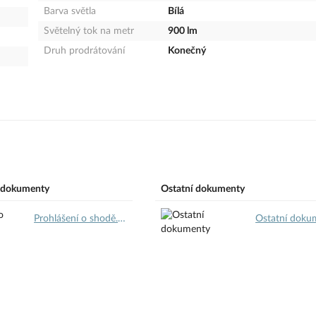
Barva světla
Bílá
Světelný tok na metr
900 lm
Druh prodrátování
Konečný
 dokumenty
Ostatní dokumenty
Prohlášení o shodě.pdf