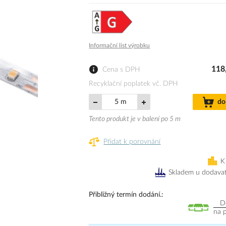
Informační list výrobku
118
Cena s DPH
Recyklační poplatek vč. DPH
m
do
Tento produkt je v balení po 5 m
Přidat k porovnání
K
Skladem u dodavat
Přibližný termín dodání.
D
na 