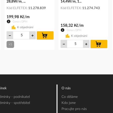
28,8W/m, ...
14,4W/m, 1...
Kód ELFETEX
11.278.839
Kód ELFETEX
11.274.743
199,98 Kč/m
Cena s DPH
158,32 Kč/m
K objednání
Cena s DPH
do
K objednání
košíku
do
+5
íku
košíku
ínek
O nás
mínky - podnikatel
Co děláme
mínky - spotřebitel
Kdo jsme
Pracujte pro nás