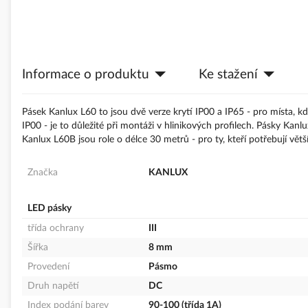
Informace o produktu
Ke stažení
Pásek Kanlux L60 to jsou dvě verze krytí IP00 a IP65 - pro místa, k
IP00 - je to důležité při montáži v hlinikových profilech. Pásky Kan
Kanlux L60B jsou role o délce 30 metrů - pro ty, kteří potřebují vět
Značka
KANLUX
LED pásky
třída ochrany
III
Šířka
8 mm
Provedení
Pásmo
Druh napětí
DC
Index podání barev
90-100 (třída 1A)