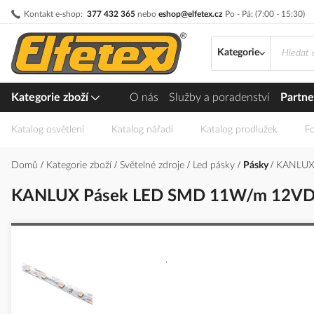
Přejít
Kontakt e-shop:
377 432 365
nebo
eshop@elfetex.cz
Po - Pá: (7:00 - 15:30)
na
obsah
Kategorie
Kategorie zboží
O nás
Služby a poradenství
Partne
Katalog osvětlení
Katalog nářadí
Katalog prodlužek
Fo
Domů
Kategorie zboží
Světelné zdroje
Led pásky
Pásky
KANLUX 
KANLUX Pásek LED SMD 11W/m 12VDC 8
Přeskočit
na
konec
galerie
s