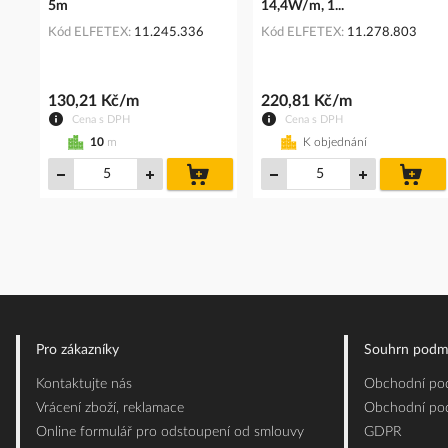
5m
14,4W/m, 1...
Kód ELFETEX
11.245.336
Kód ELFETEX
11.278.803
130,21 Kč/m
220,81 Kč/m
Cena s DPH
Cena s DPH
10
m
K objednání
do
do
košíku
koš
Pro zákazníky
Souhrn podm
Kontaktujte nás
Obchodní pod
Vrácení zboží, reklamace
Obchodní pod
Online formulář pro odstoupení od smlouvy
GDPR