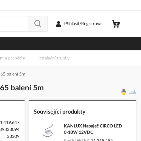
Přihlásit/Registrovat
em a přepětím
Instalační trubky
65 balení 5m
65 balení 5m
Tisk
Související produkty
1.419.647
KANLUX Napaječ CIRCO LED
39333094
0-10W 12VDC
33309
Kód ELFETEX
11.219.485