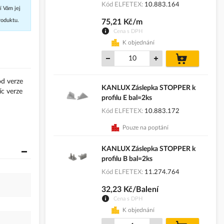
Kód ELFETEX
10.883.164
í Vám jej
roduktu.
75,21 Kč/m
Cena s DPH
K objednání
do
košíku
od verze
KANLUX Záslepka STOPPER k
íc verze
profilu E bal=2ks
Kód ELFETEX
10.883.172
Pouze na poptání
KANLUX Záslepka STOPPER k
profilu B bal=2ks
Kód ELFETEX
11.274.764
32,23 Kč/Balení
Cena s DPH
K objednání
do