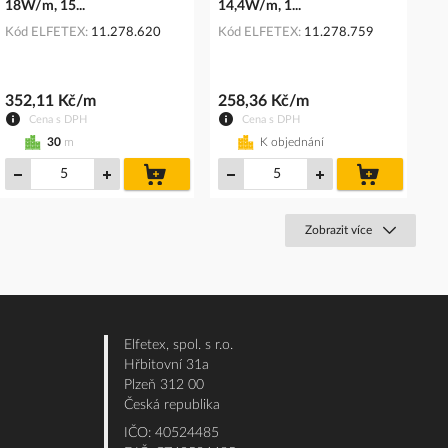
18W/m, 15...
14,4W/m, 1...
Kód ELFETEX
11.278.620
Kód ELFETEX
11.278.759
352,11 Kč/m
258,36 Kč/m
Cena s DPH
Cena s DPH
30
m
K objednání
do
do
košíku
košíku
Zobrazit více
Elfetex, spol. s r.o.
Hřbitovní 31a
Plzeň 312 00
Česká republika
IČO: 40524485