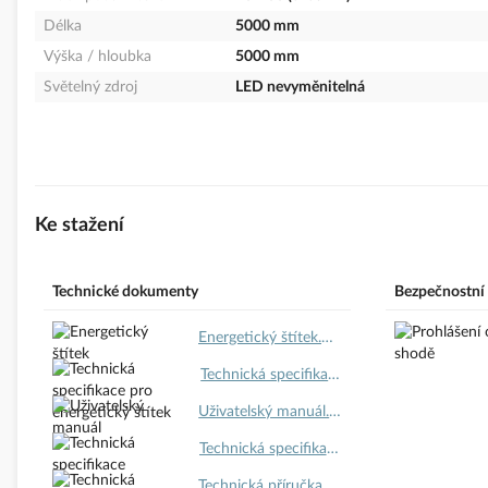
Délka
5000 mm
Výška / hloubka
5000 mm
Světelný zdroj
LED nevyměnitelná
Ke stažení
Technické dokumenty
Bezpečnostní
Energetický štítek.pdf
Technická specifikace pro energetický štítek.pdf
Uživatelský manuál.pdf
Technická specifikace.pdf
Technická příručka.pdf