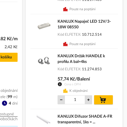
Pouze na poptání
KANLUX Napaječ LED 12V/3-
18W 08550
Kód ELFETEX
10.712.514
,82 Kč/m
Pouze na poptání
2,42 Kč
KANLUX Držák HANDLE k
 košíku
profilu A bal=4ks
Kód ELFETEX
11.274.853
57,74 Kč/Balení
Cena s DPH
 objednání
K objednání
ele
(
99
m
)
do
košíku
4
dní
ostupné
KANLUX Difuzor SHADE A-FR
pobočkách
transparentní, 1ks = ...