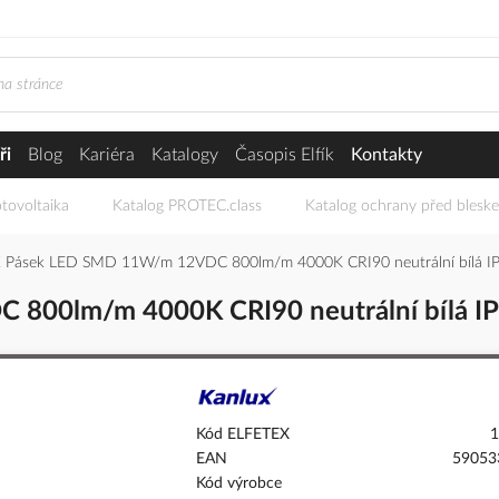
ři
Blog
Kariéra
Katalogy
Časopis Elfík
Kontakty
tovoltaika
Katalog PROTEC.class
Katalog ochrany před blesk
Pásek LED SMD 11W/m 12VDC 800lm/m 4000K CRI90 neutrální bílá IP
00lm/m 4000K CRI90 neutrální bílá IP
Kód ELFETEX
1
EAN
59053
Kód výrobce