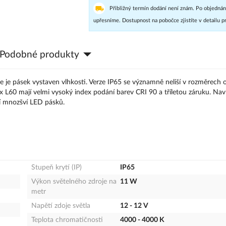
Přibližný termín dodání není znám. Po objednán
upřesníme. Dostupnost na pobočce zjistíte v detailu p
Podobné produkty
de je pásek vystaven vlhkosti. Verze IP65 se významně neliší v rozměrech 
lux L60 mají velmi vysoký index podání barev CRI 90 a tříletou záruku. Nav
ší mnozšví LED pásků.
Stupeň krytí (IP)
IP65
Výkon světelného zdroje na
11 W
metr
Napětí zdoje světla
12 - 12 V
Teplota chromatičnosti
4000 - 4000 K