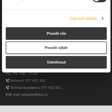
O nás
Zobrazit detaily
Elfetex, spol. s r.o.
Hřbitovní 31a
Povolit vše
Plzeň 312 00
Česká republika
Povolit výběr
IČO: 40524485
DIČ: CZ40524485
Odmítnout
GPS: 49.75348, 13.43168
Kontakt e-shop:
Po - Pá: 7:00 - 15:30
Referent:
377 432 365
Technická podpora: 377 432 311
E-mail:
eshop@elfetex.cz