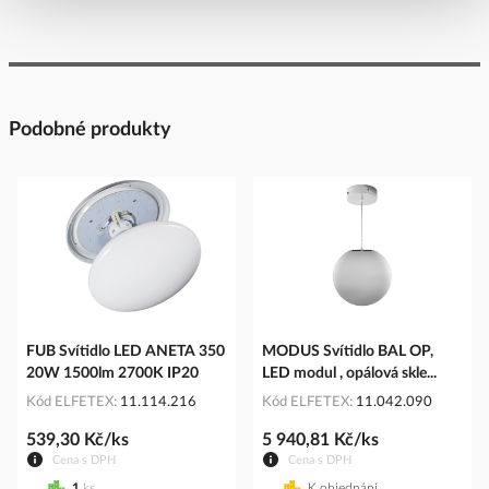
Podobné produkty
FUB Svítidlo LED ANETA 350
MODUS Svítidlo BAL OP,
20W 1500lm 2700K IP20
LED modul , opálová skle...
Kód ELFETEX
11.114.216
Kód ELFETEX
11.042.090
539,30 Kč/ks
5 940,81 Kč/ks
Cena s DPH
Cena s DPH
1
ks
K objednání