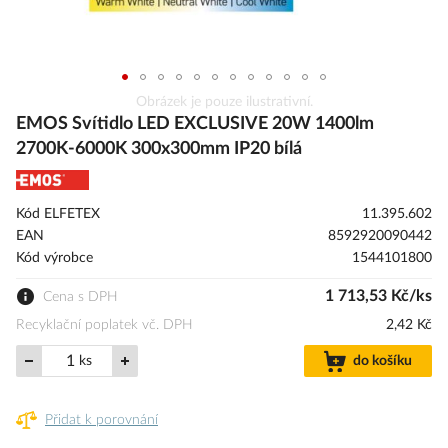
Přeskočit
Obrázek je pouze ilustrativní.
na
EMOS Svítidlo LED EXCLUSIVE 20W 1400lm
začátek
2700K-6000K 300x300mm IP20 bílá
galerie
s
obrázky
Kód ELFETEX
11.395.602
EAN
8592920090442
Kód výrobce
1544101800
1 713,53 Kč/ks
Cena s DPH
Recyklační poplatek vč. DPH
2,42 Kč
ks
do košíku
Přidat k porovnání