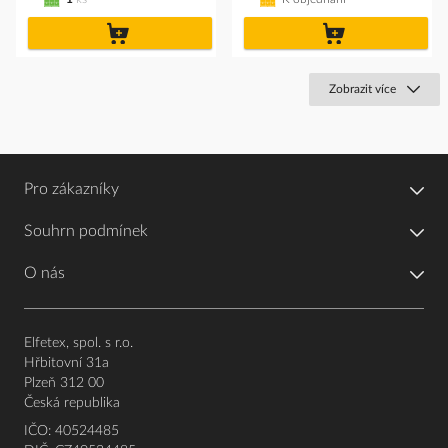
do
do
košíku
košíku
Zobrazit více
Pro zákazníky
Souhrn podmínek
O nás
Elfetex, spol. s r.o.
Hřbitovní 31a
Plzeň 312 00
Česká republika
IČO: 40524485