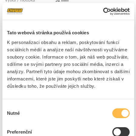
Výška / hloubka
52 mm
Materiál pouzdra
Hliník
Světelný zdroj
LED nevyměnitelná
Materiál krytu
Plast, opál
Tato webová stránka používá cookies
Jmenovité napětí od / do
220 - 240 V
K personalizaci obsahu a reklam, poskytování funkcí
Stupeň krytí (IP)
IP20
sociálních médií a analýze naší návštěvnosti využíváme
Se světelným zdrojem
Ano
soubory cookie. Informace o tom, jak náš web používáte,
Vyzařovací úhel (hodnota)
Extremní širokozářič >80°
sdílíme se svými partnery pro sociální média, inzerci a
Teplota chromatičnosti
2700 - 6000 K
analýzy. Partneři tyto údaje mohou zkombinovat s dalšími
Systémový výkon
20 W
informacemi, které jste jim poskytli nebo které získali v
Efektivní světelný tok
1400 lm
důsledku toho, že používáte jejich služby.
Světelná výtěžnost svítidla
70 lm/W
Vhodné pro výkon
- - - W
Výběr
světelného zdroje
Nutné
souhlasu
Jmenovitý proud
- - - mA
Dimenzování okolní
- - - °C
Preferenční
teplotě podle IEC 62722-