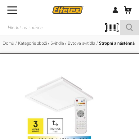
Přihlásit/Regi
Domů
Kategorie zboží
Svítidla
Bytová svítidla
Stropní a nástěnná
Přeskočit
na
konec
galerie
s
obrázky