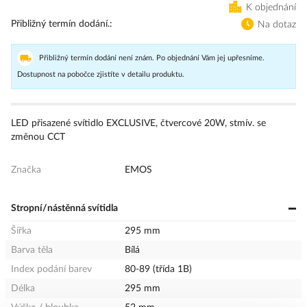
K objednání
Přibližný termín dodání.
Na dotaz
Přibližný termín dodání není znám. Po objednání Vám jej upřesníme.
Dostupnost na pobočce zjistíte v detailu produktu.
LED přisazené svítidlo EXCLUSIVE, čtvercové 20W, stmív. se
změnou CCT
Značka
EMOS
Stropní/nástěnná svítidla
Šířka
295 mm
Barva těla
Bílá
Index podání barev
80-89 (třída 1B)
Délka
295 mm