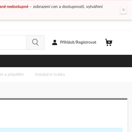
sně nedostupné
– zobrazení cen a dostupnosti, vytváření
×
Přihlásit/Registrovat
em a přepětím
Instalační trubky