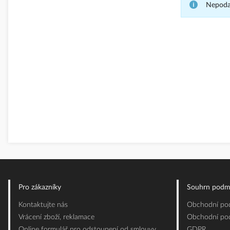
Nepodař
Pro zákazníky
Souhrn podm
Kontaktujte nás
Obchodní pod
Vrácení zboží, reklamace
Obchodní pod
Online formulář pro odstoupení od smlouvy
GDPR