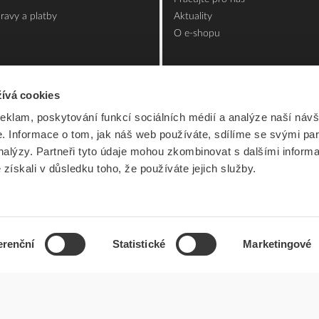
ravy a platby
Aktuality
O e-shopu
ívá cookies
reklam, poskytování funkcí sociálních médií a analýze naší návš
 Informace o tom, jak náš web používáte, sdílíme se svými par
analýzy. Partneři tyto údaje mohou zkombinovat s dalšími inform
é získali v důsledku toho, že používáte jejich služby.
erenční
Statistické
Marketingové