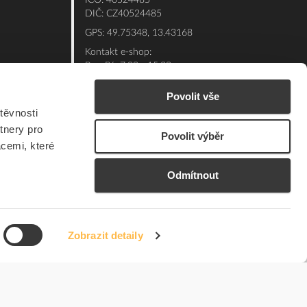
IČO: 40524485
DIČ: CZ40524485
GPS: 49.75348, 13.43168
Kontakt e-shop:
Po - Pá: 7:00 - 15:30
Referent:
377 432 365
Povolit vše
Technická podpora: 377 432 311
těvnosti
E-mail:
eshop@elfetex.cz
tnery pro
Povolit výběr
acemi, které
Odmítnout
Zobrazit detaily
© 2026 Member of the Würth Group