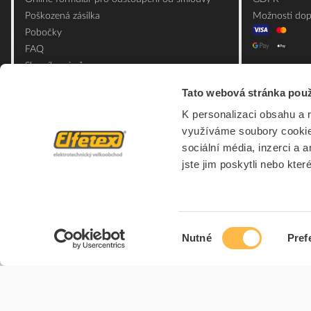
Poškozená zásilka
Možnosti dop
Pobočky
FAQ
Slovník pojmů
Mapa webu
Tato webová stránka použ
Ceník obalových materiálů
K personalizaci obsahu a 
využíváme soubory cookie.
sociální média, inzerci a 
jste jim poskytli nebo kter
Výběr
Nutné
Pref
souhlasu