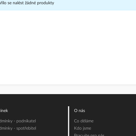
ilo se nalést žádné produkty
ínek
O nás
mínky - podnikatel
Co děláme
mínky - spotřebitel
Kdo jsme
Pracujte pro nás