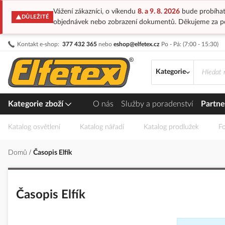
Vážení zákazníci, o víkendu
8. a 9. 8. 2026
bude probíhat
DŮLEŽITÉ
objednávek nebo zobrazení dokumentů. Děkujeme za p
Přejít
Kontakt e-shop:
377 432 365
nebo
eshop@elfetex.cz
Po - Pá: (7:00 - 15:30)
na
obsah
Kategorie
Kategorie zboží
O nás
Služby a poradenství
Partne
Katalog osvětlení
Katalog nářadí
Katalog prodlužek
Fo
Domů
Časopis Elfík
Časopis Elfík