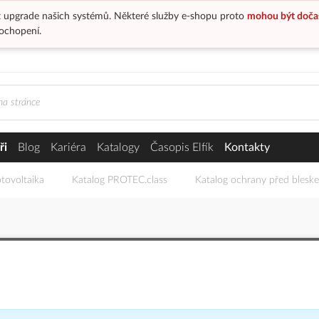
 upgrade našich systémů. Některé služby e-shopu proto
mohou být doča
ochopení.
ři
Blog
Kariéra
Katalogy
Časopis Elfík
Kontakty
tovoltaika
Katalog PROTEC.class
Katalog ochrany před blesk