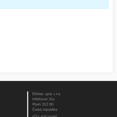
Elfetex, spol. s r.o.
Hřbitovní 31a
Plzeň 312 00
Česká republika