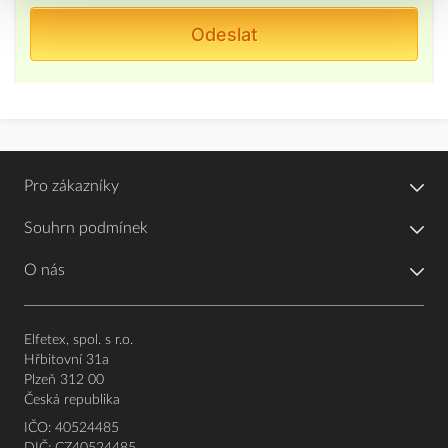
Pro zákazníky
Souhrn podmínek
O nás
Elfetex, spol. s r.o.
Hřbitovní 31a
Plzeň 312 00
Česká republika
IČO: 40524485