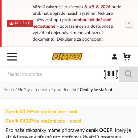
Vážení zákazníci, o víkendu
8. a 9. 8. 2026
bude
probíhat upgrade našich systémů. Některé
služby e-shopu proto
mohou být dočasně
×
DŮLEŽITÉ
nedostupné
– zobrazení cen a dostupnosti,
vytváření objednávek nebo zobrazení
dokumentů. Děkujeme za pochopení.
Přihlásit/Regi
Domů
Služby a technické poradenství
Ceníky ke stažení
Ceník OCEP ke stažení zde - xml
Ceník OCEP ke stažení zde - excel
Pro naše zákazníky máme připravený
ceník OCEP
, který je
strukturovaný přesně pro potřeby uživatelů programu