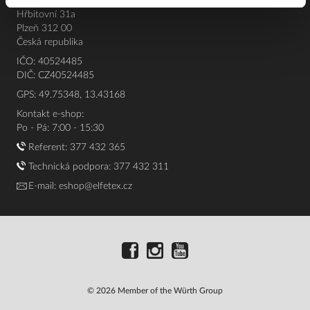
Elfetex, spol. s r.o.
Hřbitovní 31a
Plzeň 312 00
Česká republika
IČO: 40524485
DIČ: CZ40524485
GPS: 49.75348, 13.43168
Kontakt e-shop:
Po - Pá: 7:00 - 15:30
Referent:
377 432 365
Technická podpora: 377 432 311
E-mail:
eshop@elfetex.cz
© 2026 Member of the Würth Group