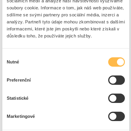
sociálních médií a analýze naší návštěvnosti využíváme
barev,
soubory cookie. Informace o tom, jak náš web používáte,
materiálů,
sdílíme se svými partnery pro sociální média, inzerci a
jednotlivých přístrojů.
analýzy. Partneři tyto údaje mohou zkombinovat s dalšími
informacemi, které jste jim poskytli nebo které získali v
Konfigurátor pomáhá nejen majitelům domů a bytů, ale také
důsledku toho, že používáte jejich služby.
architektům, designérům a elektrikářům při návrhu ideálního
řešení pro konkrétní projekt.
Díky tomu si lze snadno představit, jak budou vypínače a
Výběr
zásuvky vypadat přímo v interiéru ještě před samotnou
Nutné
souhlasu
realizací.
Preferenční
Statistické
Marketingové