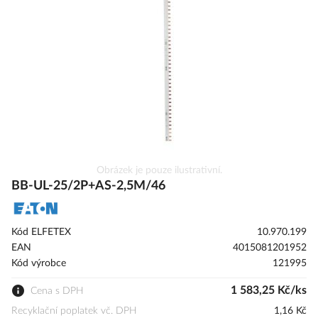
s
obrázky
Přeskočit
Obrázek je pouze ilustrativní.
na
BB-UL-25/2P+AS-2,5M/46
začátek
galerie
s
Kód ELFETEX
10.970.199
obrázky
EAN
4015081201952
Kód výrobce
121995
1 583,25 Kč/ks
Cena s DPH
Recyklační poplatek vč. DPH
1,16 Kč