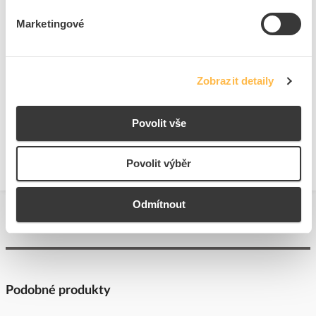
Vhodné pro zařízení s N-
Ne
Marketingové
vodičem
Lze zkrátit na
Ne
požadovanou velikost
Zobrazit detaily
+
Odpovědnost za produkt
GPSR Details
Povolit vše
Eaton Elektrotechnika s.r.o.
Adresa: Komárovská 2406/57, 193 00 Praha 9 - Horní Počernice,
Povolit výběr
Česká republika
Telefon: +420 267 990 440
Odmítnout
E-mail:
EatonCareCZ@eaton.com
https://www.eaton.com/cz/cs-cz.html
Podobné produkty