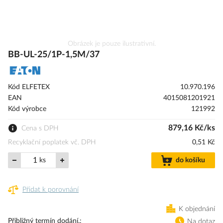
Přeskočit
Obrázek je pouze ilustrativní.
na
BB-UL-25/1P-1,5M/37
začátek
galerie
s
Kód ELFETEX
10.970.196
obrázky
EAN
4015081201921
Kód výrobce
121992
879,16 Kč/ks
Cena s DPH
Recyklační poplatek vč. DPH
0,51 Kč
ks
do košíku
Přidat k porovnání
K objednání
Přibližný termín dodání.
Na dotaz