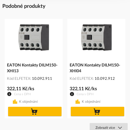
Podobné produkty
EATON Kontakty DILM150-
EATON Kontakty DILM150-
XHI13
XHI04
Kód ELFETEX
10.092.911
Kód ELFETEX
10.092.912
322,11 Kč/ks
322,11 Kč/ks
Cena s DPH
Cena s DPH
K objednání
K objednání
do
do
košíku
košíku
Zobrazit více