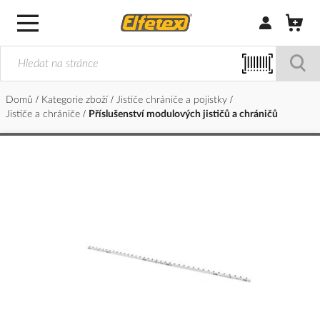
Přihlásit/Regi
Domů
Kategorie zboží
Jističe chrániče a pojistky
Jističe a chrániče
Příslušenství modulových jističů a chráničů
Přeskočit
na
konec
galerie
s
obrázky