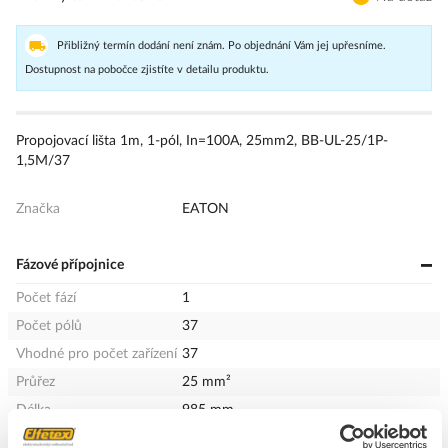
Přibližný termín dodání není znám. Po objednání Vám jej upřesníme.
Dostupnost na pobočce zjistíte v detailu produktu.
Propojovací lišta 1m, 1-pól, In=100A, 25mm2, BB-UL-25/1P-
1,5M/37
Značka
EATON
Fázové přípojnice
Počet fází
1
Počet pólů
37
Vhodné pro počet zařízení
37
Průřez
25 mm²
Délka
985 mm
Jmenovitý trvalý proud Iu
100 A