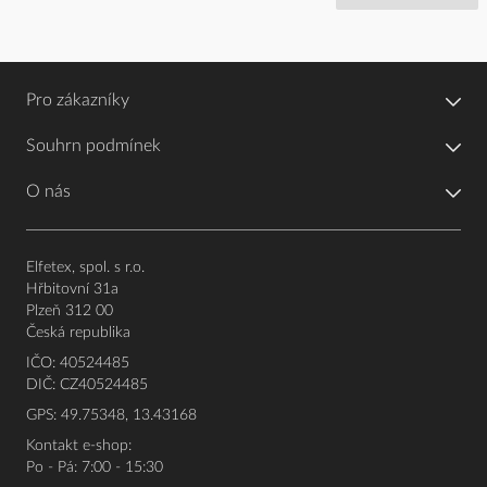
Pro zákazníky
Souhrn podmínek
O nás
Elfetex, spol. s r.o.
Hřbitovní 31a
Plzeň 312 00
Česká republika
IČO: 40524485
DIČ: CZ40524485
GPS: 49.75348, 13.43168
Kontakt e-shop:
Po - Pá: 7:00 - 15:30