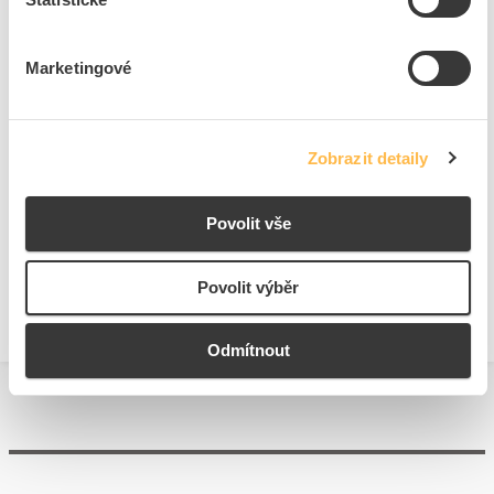
+
Odpovědnost za produkt
GPSR Details
Eaton Elektrotechnika s.r.o.
Marketingové
Adresa: Komárovská 2406/57, 193 00 Praha 9 - Horní Počernice,
Česká republika
Telefon: +420 267 990 440
Ke stažení
E-mail:
EatonCareCZ@eaton.com
Zobrazit detaily
https://www.eaton.com/cz/cs-cz.html
Technické dokumenty
Povolit vše
Technická specifikace.pdf
Povolit výběr
Odmítnout