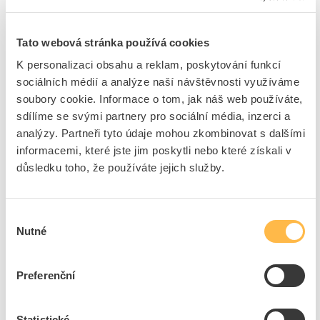
Typ elektrického připojení
Pin
Izolovaný
Ano
Tato webová stránka používá cookies
Jmenovité výdržné napětí
10 kV
K personalizaci obsahu a reklam, poskytování funkcí
Jmenovitý podmíněný
10 kA
sociálních médií a analýze naší návštěvnosti využíváme
zkratový proud Iq
soubory cookie. Informace o tom, jak náš web používáte,
Max. jmenovité provozní
277 V
sdílíme se svými partnery pro sociální média, inzerci a
napětí Ue
analýzy. Partneři tyto údaje mohou zkombinovat s dalšími
Barva
Ostatní, jiné
informacemi, které jste jim poskytli nebo které získali v
Šířka vyjádřená počtem
37
důsledku toho, že používáte jejich služby.
modulárních jednotek
Vhodné pro zařízení s
Ne
pomocným spínačem
Výběr
Vhodné pro zařízení s N-
Ne
Nutné
souhlasu
vodičem
Lze zkrátit na
Ano
Preferenční
požadovanou velikost
Statistické