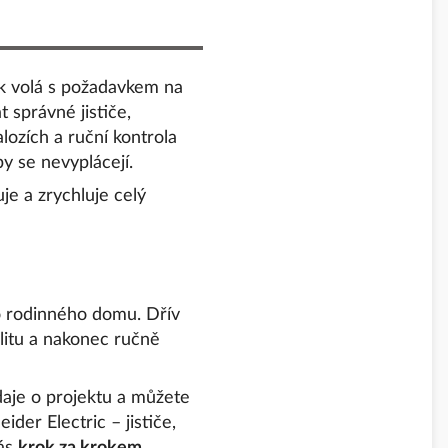
ník volá s požadavkem na
 správné jističe,
lozích a ruční kontrola
by se nevyplácejí.
je a zrychluje celý
o rodinného domu. Dřív
ilitu a nakonec ručně
údaje o projektu a můžete
ider Electric – jističe,