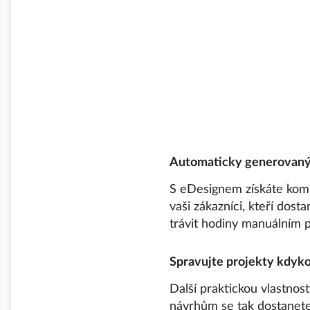
Automaticky generovaný 
S eDesignem získáte komp
vaši zákazníci, kteří dost
trávit hodiny manuálním 
Spravujte projekty kdyko
Další praktickou vlastno
návrhům se tak dostanete 