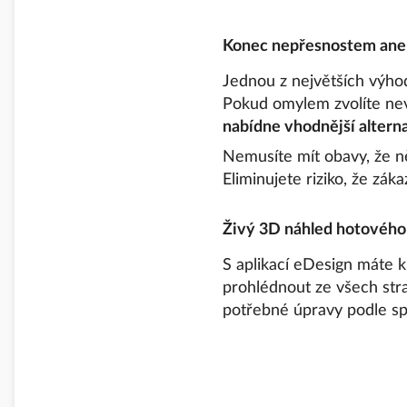
Konec nepřesnostem aneb
Jednou z největších výh
Pokud omylem zvolíte nev
nabídne vhodnější altern
Nemusíte mít obavy, že n
Eliminujete riziko, že zák
Živý 3D náhled hotového
S aplikací eDesign máte k
prohlédnout ze všech stra
potřebné úpravy podle spe