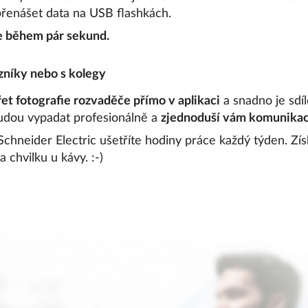
přenášet data na USB flashkách.
e během pár sekund.
azníky nebo s kolegy
et fotografie rozvaděče přímo v aplikaci
a snadno je sdí
budou vypadat profesionálně a
zjednoduší vám komunikac
Schneider Electric ušetříte hodiny práce každý týden. Zís
a chvilku u kávy. :-)