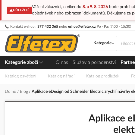
Vážení zákazníci, o víkendu
8. a 9. 8. 2026
bude probíhat
DŮLEŽITÉ
objednávek nebo zobrazení dokumentů. Děkujeme za p
Přejít
Kontakt e-shop:
377 432 365
nebo
eshop@elfetex.cz
Po - Pá: (7:00 - 15:30)
na
obsah
Kategorie
Kategorie zboží
O nás
Služby a poradenství
Partne
Katalog osvětlení
Katalog nářadí
Katalog prodlužek
Fo
Domů
Blog
Aplikace eDesign od Schneider Electric zrychlí návrhy e
Aplikace e
elek