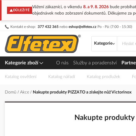
Vážení zákazníci, o víkendu
8. a 9. 8. 2026
bude probíhat
DŮLEŽITÉ
objednávek nebo zobrazení dokumentů. Děkujeme za p
Přejít
Kontakt e-shop:
377 432 365
nebo
eshop@elfetex.cz
Po - Pá: (7:00 - 15:30)
na
obsah
Kategorie
Kategorie zboží
O nás
Služby a poradenství
Partne
Katalog osvětlení
Katalog nářadí
Katalog prodlužek
Fo
Domů
Akce
Nakupte produkty PIZZATO a získejte nůž Victorinox
Nakupte produkty 