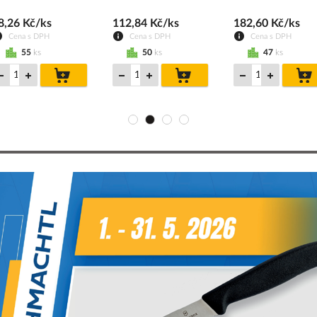
8,26 Kč/ks
112,84 Kč/ks
182,60 Kč/ks
Cena s DPH
Cena s DPH
Cena s DPH
55
ks
50
ks
47
ks
do
do
košíku
košíku