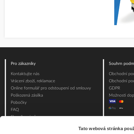
Pro zákazníky
Souhrn podm
Kontaktujte nás
Obchodní pod
Vrácení zboží, reklamace
Obchodní pod
Online formulář pro odstoupení od smlouvy
GDPR
Poškozená zásilka
Možnosti dop
Pobočky
FAQ
Slovník pojmů
Mapa webu
Tato webová stránka použ
Ceník obalových materiálů