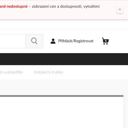
sně nedostupné
– zobrazení cen a dostupnosti, vytváření
×
Přihlásit/Registrovat
em a přepětím
Instalační trubky