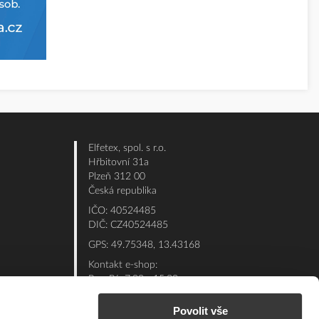
Elfetex, spol. s r.o.
Hřbitovní 31a
Plzeň 312 00
Česká republika
IČO: 40524485
DIČ: CZ40524485
GPS: 49.75348, 13.43168
Kontakt e-shop:
Po - Pá: 7:00 - 15:30
Referent:
377 432 365
Povolit vše