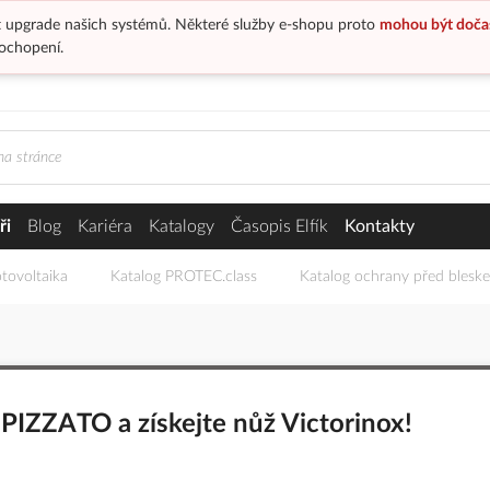
 upgrade našich systémů. Některé služby e-shopu proto
mohou být doča
ochopení.
ři
Blog
Kariéra
Katalogy
Časopis Elfík
Kontakty
tovoltaika
Katalog PROTEC.class
Katalog ochrany před blesk
PIZZATO a získejte nůž Victorinox!