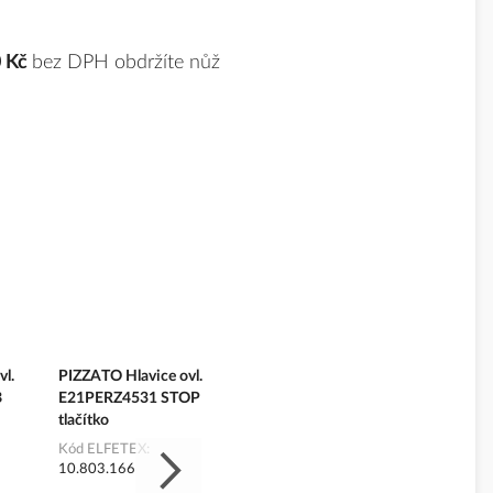
0 Kč
bez DPH obdržíte nůž
vl.
PIZZATO Hlavice ovl.
Signálka E2AC-
PIZZATO 
B
E21PERZ4531 STOP
XXBC0009 komplet
E21PU2
tlačítko
stiskací 
Kód ELFETEX
11.225.187
Kód ELFETEX
Kód ELF
10.803.166
10.803.