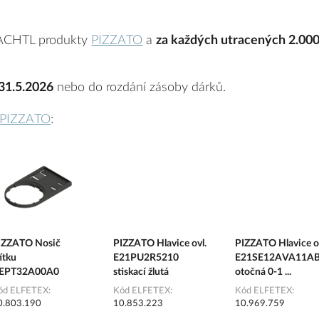
ACHTL produkty
PIZZATO
a
za každých utracených 2.00
 31.5.2026
nebo do rozdání zásoby dárků.
PIZZATO
:
IZZATO Nosič
PIZZATO Hlavice ovl.
PIZZATO Hlavice o
ítku
E21PU2R5210
E21SE12AVA11A
EPT32A00A0
stiskací žlutá
otočná 0-1 ...
ód ELFETEX
Kód ELFETEX
Kód ELFETEX
0.803.190
10.853.223
10.969.759