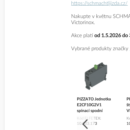
https://schmachtljizda.cz/
Nakupte v květnu SCHM
Victorinox.
Akce platí
od 1.5.2026 do
Vybrané produkty značky
dnotka
PIZZATO Jednotka
PIZZATO Jednotka
P
1
E2CP01G2V1
E2CF10G2V1
št
rozpínací horní
spínací spodní
V
X
Kód ELFETEX
Kód ELFETEX
K
10.803.174
10.803.173
1