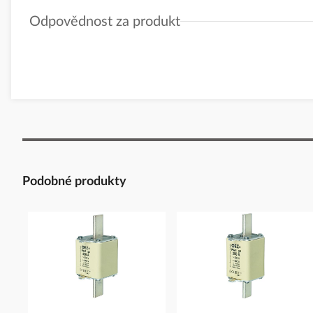
Odpovědnost za produkt
GPSR Details
Eaton Elektrotechnika s.r.o.
Adresa: Komárovská 2406/57, 193 00 Praha 9 - Horní Počernice, 
Telefon: +420 267 990 440
E-mail:
EatonCareCZ@eaton.com
https://www.eaton.com/cz/cs-cz.html
Podobné produkty