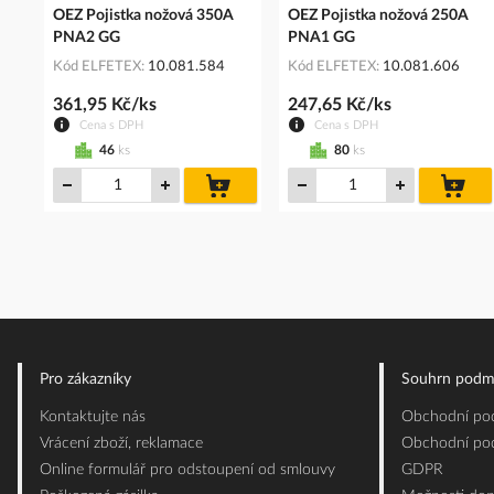
OEZ Pojistka nožová 350A
OEZ Pojistka nožová 250A
PNA2 GG
PNA1 GG
Kód ELFETEX
10.081.584
Kód ELFETEX
10.081.606
361,95 Kč/ks
247,65 Kč/ks
Cena s DPH
Cena s DPH
46
ks
80
ks
do
do
košíku
koš
Pro zákazníky
Souhrn podm
Kontaktujte nás
Obchodní pod
Vrácení zboží, reklamace
Obchodní pod
Online formulář pro odstoupení od smlouvy
GDPR