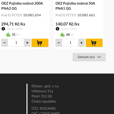
OEZ Pojistka nožová 200A
OEZ Pojistka nožová 50A
PNA2 GG
PNA1 GG
Kód ELFETEX
10.081.654
Kód ELFETEX
10.081.661
294,71 Kč/ks
140,07 Kč/ks
Cena s DPH
Cena s DPH
31
ks
68
ks
do
do
košíku
košíku
Zobrazit více
Elfetex, spol. s r.o.
Hřbitovní 31a
Plzeň 312 00
Česká republika
IČO: 40524485
DIČ: CZ40524485