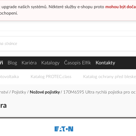
 upgrade našich systémů. Některé služby e-shopu proto
mohou být doča
ochopení.
ři
Blog
Kariéra
Katalogy
Časopis Elfík
Kontakty
tovoltaika
Katalog PROTEC.class
Katalog ochrany před blesk
enství
Pojistky
Nožové pojistky
170M6595 Ultra rychlá pojistka pro oc
ra