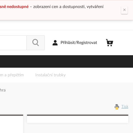
sně nedostupné
– zobrazení cen a dostupnosti, vytváření
×
Přihlásit/Registrovat
em a přepětím
Instalační trubky
hra
Tisk