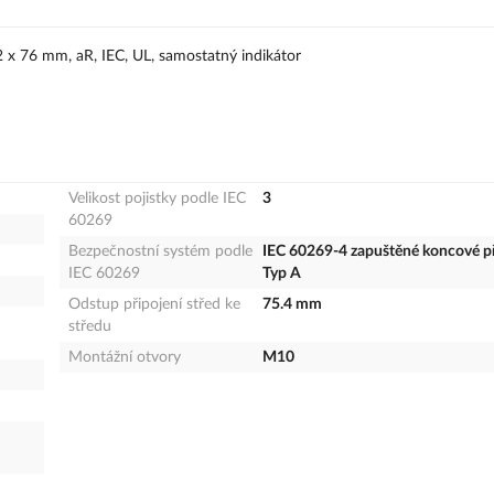
92 x 76 mm, aR, IEC, UL, samostatný indikátor
Velikost pojistky podle IEC
3
60269
Bezpečnostní systém podle
IEC 60269-4 zapuštěné koncové př
IEC 60269
Typ A
Odstup připojení střed ke
75.4 mm
středu
Montážní otvory
M10