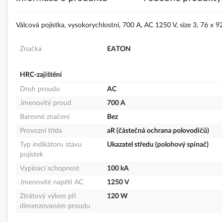
s
obrázky
Válcová pojistka, vysokorychlostní, 700 A, AC 1250 V, size 3, 76 x 
Značka
EATON
HRC-zajištění
Druh proudu
AC
Jmenovitý proud
700 A
Barevné značení
Bez
Provozní třída
aR (částečná ochrana polovodičů)
Typ indikátoru stavu
Ukazatel středu (polohový spínač)
pojistek
Vypínací schopnost
100 kA
Jmenovité napětí AC
1250 V
Ztrátový výkon při
120 W
dimenzovaném proudu