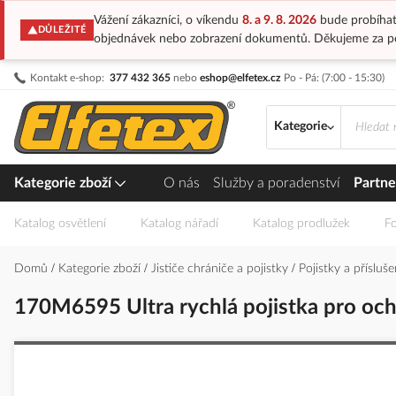
Vážení zákazníci, o víkendu
8. a 9. 8. 2026
bude probíhat
DŮLEŽITÉ
objednávek nebo zobrazení dokumentů. Děkujeme za p
Přejít
Kontakt e-shop:
377 432 365
nebo
eshop@elfetex.cz
Po - Pá: (7:00 - 15:30)
na
obsah
Kategorie
Kategorie zboží
O nás
Služby a poradenství
Partne
Katalog osvětlení
Katalog nářadí
Katalog prodlužek
Fo
Domů
Kategorie zboží
Jističe chrániče a pojistky
Pojistky a přísluš
170M6595 Ultra rychlá pojistka pro och
Přeskočit
na