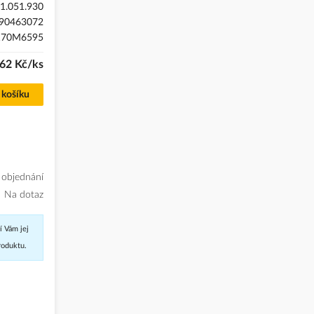
1.051.930
90463072
170M6595
,62 Kč/ks
 košíku
 objednání
Na dotaz
í Vám jej
roduktu.