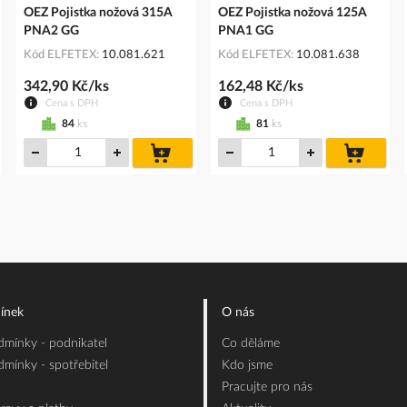
OEZ Pojistka nožová 315A
OEZ Pojistka nožová 125A
PNA2 GG
PNA1 GG
Kód ELFETEX
10.081.621
Kód ELFETEX
10.081.638
342,90 Kč/ks
162,48 Kč/ks
Cena s DPH
Cena s DPH
84
ks
81
ks
do
do
íku
košíku
košíku
ínek
O nás
mínky - podnikatel
Co děláme
mínky - spotřebitel
Kdo jsme
Pracujte pro nás