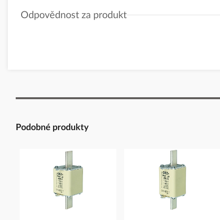
Odpovědnost za produkt
GPSR Details
Eaton Elektrotechnika s.r.o.
Adresa: Komárovská 2406/57, 193 00 Praha 9 - Horní Počernice, 
Telefon: +420 267 990 440
E-mail:
EatonCareCZ@eaton.com
https://www.eaton.com/cz/cs-cz.html
Podobné produkty