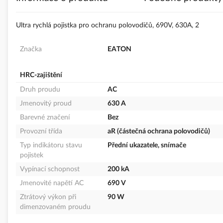
s
obrázky
Ultra rychlá pojistka pro ochranu polovodičů, 690V, 630A, 2
Značka
EATON
HRC-zajištění
Druh proudu
AC
Jmenovitý proud
630 A
Barevné značení
Bez
Provozní třída
aR (částečná ochrana polovodičů)
Typ indikátoru stavu
Přední ukazatele, snímače
pojistek
Vypínací schopnost
200 kA
Jmenovité napětí AC
690 V
Ztrátový výkon při
90 W
dimenzovaném proudu