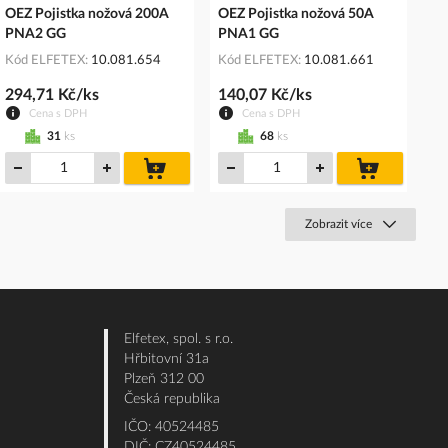
OEZ Pojistka nožová 200A
OEZ Pojistka nožová 50A
PNA2 GG
PNA1 GG
Kód ELFETEX
10.081.654
Kód ELFETEX
10.081.661
294,71 Kč/ks
140,07 Kč/ks
Cena s DPH
Cena s DPH
31
ks
68
ks
do
do
košíku
košíku
Zobrazit více
Elfetex, spol. s r.o.
Hřbitovní 31a
Plzeň 312 00
Česká republika
IČO: 40524485
DIČ: CZ40524485