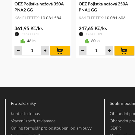
OEZ Pojistka nožová 350A
OEZ Pojistka nožová 250A
PNA2 GG
PNA1 GG
Kód ELFETEX
10.081.584
Kód ELFETEX
10.081.606
361,95 Kč/ks
247,65 Kč/ks
Cena s DPH
Cena s DPH
46
ks
80
ks
do
do
košíku
koš
Pro zákazníky
Souhrn podm
Kontaktujte nás
Obchodní pod
Vrácení zboží, reklamace
Obchodní pod
Online formulář pro odstoupení od smlouvy
GDPR