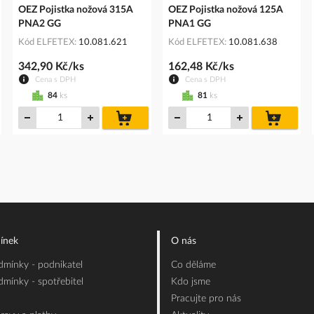
OEZ Pojistka nožová 315A
OEZ Pojistka nožová 125A
PNA2 GG
PNA1 GG
Kód ELFETEX
10.081.621
Kód ELFETEX
10.081.638
342,90 Kč/ks
162,48 Kč/ks
Cena s DPH
Cena s DPH
84
ks
81
ks
do
do
íku
košíku
košíku
ínek
O nás
mínky - podnikatel
Co děláme
mínky - spotřebitel
Kdo jsme
Pracujte pro nás