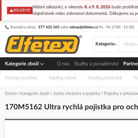
Vážení zákazníci, o víkendu
8. a 9. 8. 2026
bude probíhat
DŮLEŽITÉ
objednávek nebo zobrazení dokumentů. Děkujeme za p
Přejít
Kontakt e-shop:
377 432 365
nebo
eshop@elfetex.cz
Po - Pá: (7:00 - 15:30)
na
obsah
Kategorie
Kategorie zboží
O nás
Služby a poradenství
Partne
Katalog osvětlení
Katalog nářadí
Katalog prodlužek
Fo
Domů
Kategorie zboží
Jističe chrániče a pojistky
Pojistky a přísluš
170M5162 Ultra rychlá pojistka pro och
Přeskočit
na