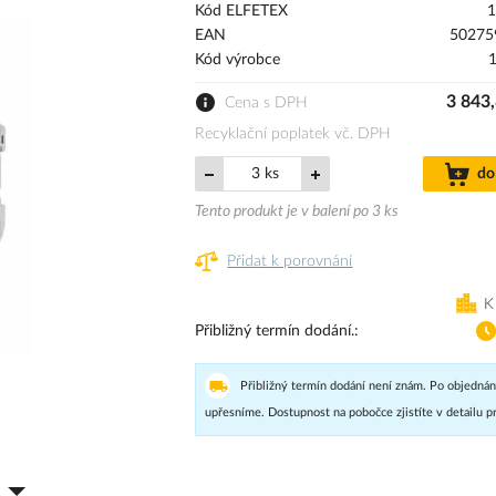
Kód ELFETEX
1
EAN
50275
Kód výrobce
3 843
Cena s DPH
Recyklační poplatek vč. DPH
ks
do
Tento produkt je v balení po 3 ks
Přidat k porovnání
K
Přibližný termín dodání.
Přibližný termín dodání není znám. Po objednán
upřesníme. Dostupnost na pobočce zjistíte v detailu p