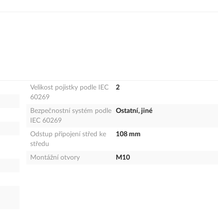
Velikost pojistky podle IEC
2
60269
Bezpečnostní systém podle
Ostatní, jiné
IEC 60269
Odstup připojení střed ke
108 mm
středu
Montážní otvory
M10