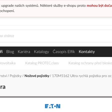
 upgrade našich systémů. Některé služby e-shopu proto
mohou být doča
ochopení.
ři
Blog
Kariéra
Katalogy
Časopis Elfík
Kontakty
tovoltaika
Katalog PROTEC.class
Katalog ochrany před blesk
enství
Pojistky
Nožové pojistky
170M5162 Ultra rychlá pojistka pro oc
ra