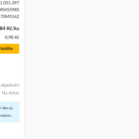
1.051.397
90455985
170M5162
,84 Kč/ks
0,98 Kč
 košíku
 objednání
Na dotaz
í Vám jej
roduktu.