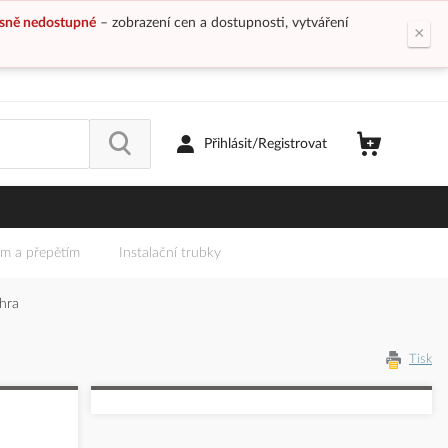
sně nedostupné
– zobrazení cen a dostupnosti, vytváření
×
Přihlásit/Registrovat
em a přepětím
Instalační trubky
hra
Tisk