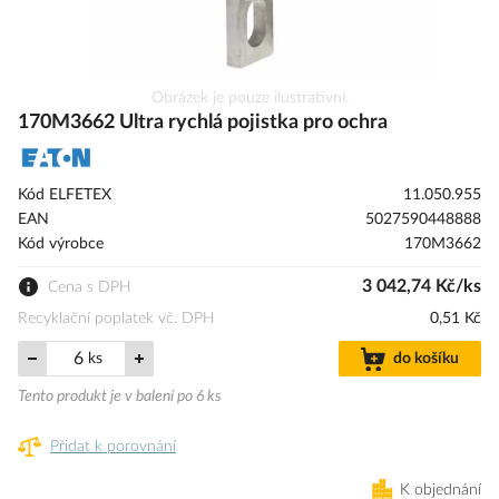
Přeskočit
Obrázek je pouze ilustrativní.
na
170M3662 Ultra rychlá pojistka pro ochra
začátek
galerie
s
Kód ELFETEX
11.050.955
obrázky
EAN
5027590448888
Kód výrobce
170M3662
3 042,74 Kč/ks
Cena s DPH
Recyklační poplatek vč. DPH
0,51 Kč
ks
do košíku
Tento produkt je v balení po 6 ks
Přidat k porovnání
K objednání