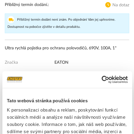
Přibližný termín dodání.
Na dotaz
Přibližný termín dodání není znám. Po objednání Vám jej upřesníme.
Dostupnost na pobočce zjistíte v detailu produktu.
Ultra rychlá pojistka pro ochranu polovodičů, 690V, 100A, 1*
Značka
EATON
HRC-zajištění
Druh proudu
AC
Jmenovitý proud
100 A
Tato webová stránka používá cookies
Barevné značení
Bez
K personalizaci obsahu a reklam, poskytování funkcí
Provozní třída
aR (částečná ochrana polovodičů)
sociálních médií a analýze naší návštěvnosti využíváme
Typ indikátoru stavu
Ukazatel středu (polohový spínač)
soubory cookie. Informace o tom, jak náš web používáte,
pojistek
sdílíme se svými partnery pro sociální média, inzerci a