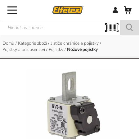
Přihlásit/Regi
Domů
Kategorie zboží
Jističe chrániče a pojistky
Pojistky a příslušenství
Pojistky
Nožové pojistky
Přeskočit
na
konec
galerie
s
obrázky