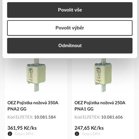
E-mail:
EatonCareCZ@eaton.com
Povolit vše
https://www.eaton.com/cz/cs-cz.html
Povolit výběr
Podobné produkty
Odmítnout
OEZ Pojistka nožová 350A
OEZ Pojistka nožová 250A
PNA2 GG
PNA1 GG
Kód ELFETEX
10.081.584
Kód ELFETEX
10.081.606
361,95 Kč/ks
247,65 Kč/ks
Cena s DPH
Cena s DPH