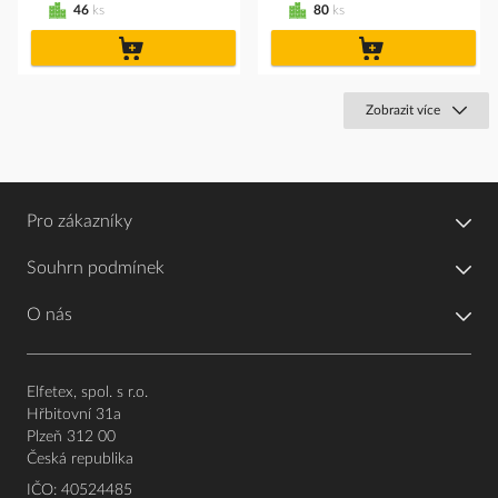
46
ks
80
ks
do
do
košíku
košíku
Zobrazit více
Pro zákazníky
Souhrn podmínek
O nás
Elfetex, spol. s r.o.
Hřbitovní 31a
Plzeň 312 00
Česká republika
IČO: 40524485