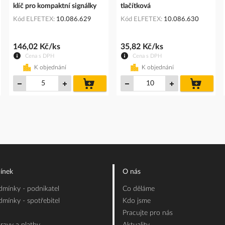
klíč pro kompaktní signálky
tlačítková
Kód ELFETEX
10.086.629
Kód ELFETEX
10.086.630
146,02 Kč/ks
35,82 Kč/ks
Cena s DPH
Cena s DPH
K objednání
K objednání
do
do
íku
košíku
košíku
ínek
O nás
mínky - podnikatel
Co děláme
mínky - spotřebitel
Kdo jsme
Pracujte pro nás