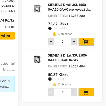
1.297.283
SIEMENS Držák 3SU1550-
09943032
0AA10-0AA0 pro kovová tla...
B50-3AA0
Kód ELFETEX
11.288.280
74 Kč/ks
72,67 Kč/ks
0,51 Kč
Cena s DPH
K objednání
 košíku
do
košíku
SIEMENS Držák 3SU1500-
0AA10-0AA0 tlačíka
 objednání
Kód ELFETEX
11.237.484
Na dotaz
50,87 Kč/ks
Cena s DPH
í Vám jej
K objednání
roduktu.
do
košíku