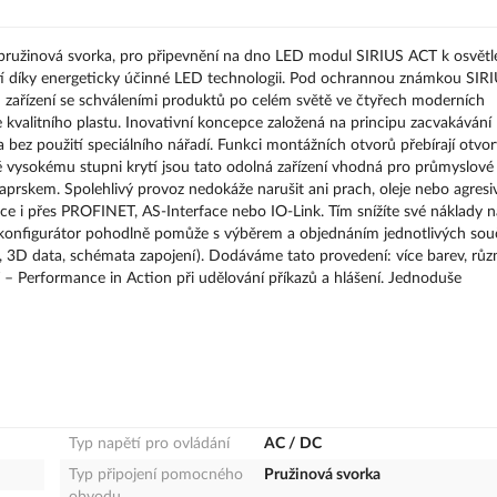
ružinová svorka, pro připevnění na dno LED modul SIRIUS ACT k osvětl
ostí díky energeticky účinné LED technologii. Pod ochrannou známkou SI
ch zařízení se schváleními produktů po celém světě ve čtyřech moderních
valitního plastu. Inovativní koncepce založená na principu zacvakávání
 bez použití speciálního nářadí. Funkci montážních otvorů přebírají otvor
 vysokému stupni krytí jsou tato odolná zařízení vhodná pro průmyslové
aprskem. Spolehlivý provoz nedokáže narušit ani prach, oleje nebo agresiv
otce i přes PROFINET, AS-Interface nebo IO-Link. Tím snížíte své náklady n
line konfigurátor pohodlně pomůže s výběrem a objednáním jednotlivých sou
a, 3D data, schémata zapojení). Dodáváme tato provedení: více barev, růz
– Performance in Action při udělování příkazů a hlášení. Jednoduše
Typ napětí pro ovládání
AC / DC
Typ připojení pomocného
Pružinová svorka