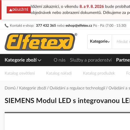
Vážení zákazníci, o víkendu
8. a 9. 8. 2026
bude probíhat
DŮLEŽITÉ
objednávek nebo zobrazení dokumentů. Děkujeme za p
Přejít
Kontakt e-shop:
377 432 365
nebo
eshop@elfetex.cz
Po - Pá: (7:00 - 15:30)
na
obsah
Kategorie
Kategorie zboží
O nás
Služby a poradenství
Partne
Katalog osvětlení
Katalog nářadí
Katalog prodlužek
Fo
Domů
Kategorie zboží
Ovládání a regulace technologií
Ovládání a 
SIEMENS Modul LED s integrovanou LE
Přeskočit
na