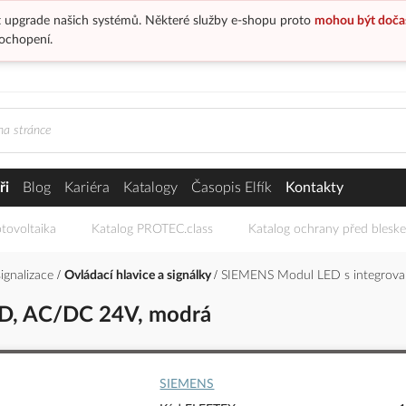
 upgrade našich systémů. Některé služby e-shopu proto
mohou být doča
ochopení.
ři
Blog
Kariéra
Katalogy
Časopis Elfík
Kontakty
tovoltaika
Katalog PROTEC.class
Katalog ochrany před blesk
signalizace
Ovládací hlavice a signálky
SIEMENS Modul LED s integrov
D, AC/DC 24V, modrá
SIEMENS