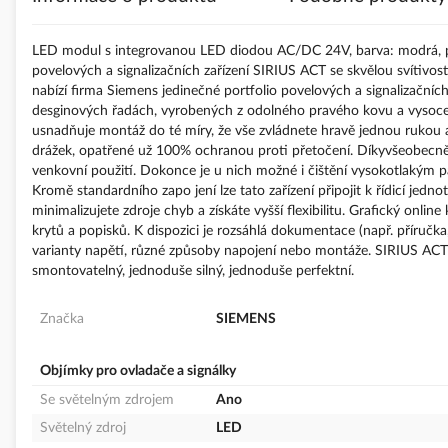
s
obrázky
LED modul s integrovanou LED diodou AC/DC 24V, barva: modrá, p
povelových a signalizačních zařízení SIRIUS ACT se skvělou svítiv
nabízí firma Siemens jedinečné portfolio povelových a signalizační
desginových řadách, vyrobených z odolného pravého kovu a vysoce k
usnadňuje montáž do té míry, že vše zvládnete hravě jednou rukou a
drážek, opatřené už 100% ochranou proti přetočení. Díkyvšeobecně
venkovní použití. Dokonce je u nich možné i čištění vysokotlakým p
Kromě standardního zapo jení lze tato zařízení připojit k řídicí jedn
minimalizujete zdroje chyb a získáte vyšší flexibilitu. Grafický on
krytů a popisků. K dispozici je rozsáhlá dokumentace (např. příručk
varianty napětí, různé způsoby napojení nebo montáže. SIRIUS ACT 
smontovatelný, jednoduše silný, jednoduše perfektní.
Značka
SIEMENS
Objímky pro ovladače a signálky
Se světelným zdrojem
Ano
Světelný zdroj
LED