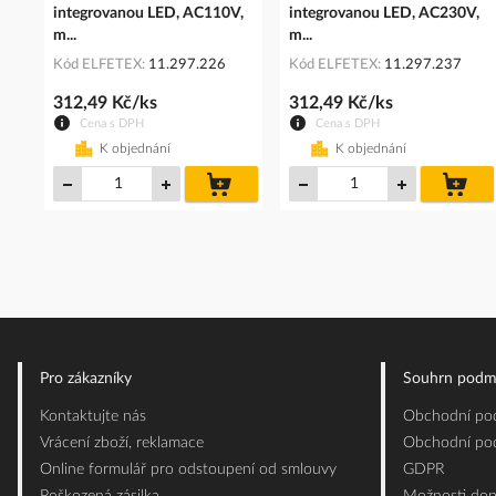
integrovanou LED, AC110V,
integrovanou LED, AC230V,
m...
m...
Kód ELFETEX
11.297.226
Kód ELFETEX
11.297.237
312,49 Kč/ks
312,49 Kč/ks
Cena s DPH
Cena s DPH
K objednání
K objednání
do
do
košíku
koš
Pro zákazníky
Souhrn podm
Kontaktujte nás
Obchodní pod
Vrácení zboží, reklamace
Obchodní pod
Online formulář pro odstoupení od smlouvy
GDPR