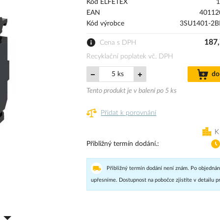
Kód ELFETEX
1
EAN
40112
Kód výrobce
3SU1401-2B
187,
Cena s DPH
Recyklační poplatek vč. DPH
ks
do
Tento produkt je v balení po 5 ks
Přidat k porovnání
K
Přibližný termín dodání.
Přibližný termín dodání není znám. Po objednán
upřesníme. Dostupnost na pobočce zjistíte v detailu p