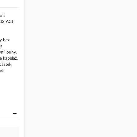
ení
RIUS ACT
y bez
 a
ní louhy.
a kabeláž,
částek,
né