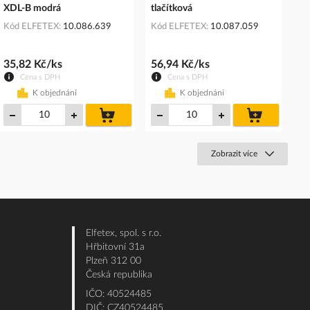
XDL-B modrá
tlačítková
Kód ELFETEX
10.086.639
Kód ELFETEX
10.087.059
35,82 Kč/ks
56,94 Kč/ks
Cena s DPH
Cena s DPH
K objednání
K objednání
do
do
košíku
košíku
Zobrazit více
Elfetex, spol. s r.o.
Hřbitovní 31a
Plzeň 312 00
Česká republika
IČO: 40524485
DIČ: CZ40524485