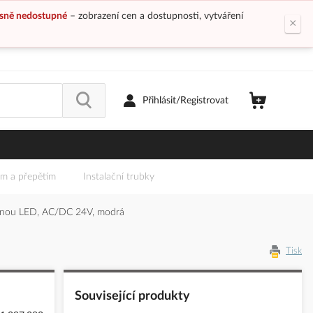
sně nedostupné
– zobrazení cen a dostupnosti, vytváření
×
Přihlásit/Registrovat
em a přepětím
Instalační trubky
anou LED, AC/DC 24V, modrá
Tisk
Související produkty