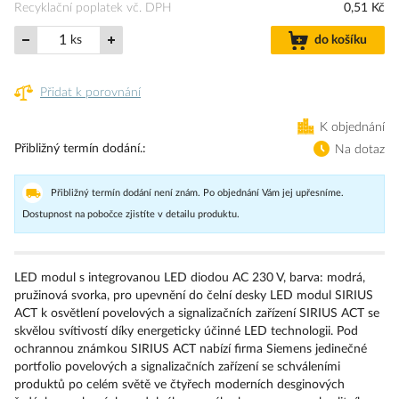
Recyklační poplatek vč. DPH
0,51 Kč
ks
do košíku
Přidat k porovnání
K objednání
Přibližný termín dodání.
Na dotaz
Přibližný termín dodání není znám. Po objednání Vám jej upřesníme.
Dostupnost na pobočce zjistíte v detailu produktu.
LED modul s integrovanou LED diodou AC 230 V, barva: modrá,
pružinová svorka, pro upevnění do čelní desky LED modul SIRIUS
ACT k osvětlení povelových a signalizačních zařízení SIRIUS ACT se
skvělou svítivostí díky energeticky účinné LED technologii. Pod
ochrannou známkou SIRIUS ACT nabízí firma Siemens jedinečné
portfolio povelových a signalizačních zařízení se schváleními
produktů po celém světě ve čtyřech moderních desginových