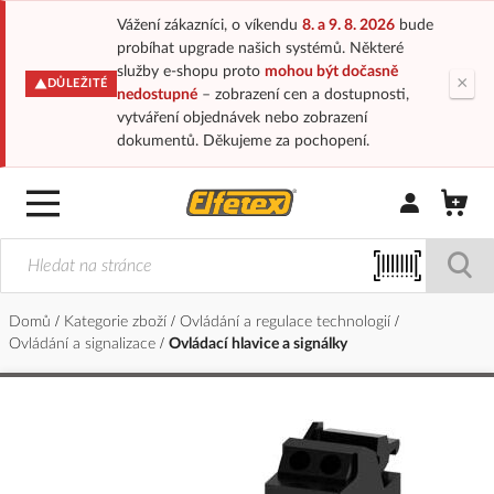
Vážení zákazníci, o víkendu
8. a 9. 8. 2026
bude
probíhat upgrade našich systémů. Některé
služby e-shopu proto
mohou být dočasně
×
DŮLEŽITÉ
nedostupné
– zobrazení cen a dostupnosti,
vytváření objednávek nebo zobrazení
dokumentů. Děkujeme za pochopení.
Přihlásit/Regi
Domů
Kategorie zboží
Ovládání a regulace technologií
Ovládání a signalizace
Ovládací hlavice a signálky
Přeskočit
na
konec
galerie