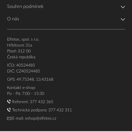
Souhrn podmínek
O nás
Elfetex, spol. s r.o.
Hřbitovní 31a
Plzeň 312 00
Česká republika
IČO: 40524485
DIČ: CZ40524485
GPS: 49.75348, 13.43168
Kontakt e-shop:
Po - Pá: 7:00 - 15:30
Referent:
377 432 365
Technická podpora: 377 432 311
E-mail:
eshop@elfetex.cz