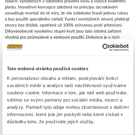
řadách, vyrobených z odolného pravého kovu a vysoce kvalitního
plastu. Inovativní koncepce založená na principu zacvakávání
usnadňuje montáž do té míry, že vše zvládnete hravě jednou rukou
a bez použití speciálního nářadí. Funkci montážních otvorů přebírají
otvory bez drážek, opatřené už 100% ochranou proti přetočení.
Díkyvšeobecně vysokému stupni krytí jsou tato odolná zařízení
vhodná pro průmyslové a venkovní použití. Dokonce je u nich
možné i čištění vysokotlakým paprskem. Spolehlivý provoz
nedokáže narušit ani prach, oleje nebo agresivní louhy. Kromě
standardního zapo jení lze tato zařízení připojit k řídicí jednotce i
přes PROFINET, AS-Interface nebo IO-Link. Tím snížíte své náklady
na kabeláž, minimalizujete zdroje chyb a získáte vyšší flexibilitu.
Tato webová stránka používá cookies
Grafický online konfigurátor pohodlně pomůže s výběrem a
K personalizaci obsahu a reklam, poskytování funkcí
objednáním jednotlivých součástek, krytů a popisků. K dispozici je
sociálních médií a analýze naší návštěvnosti využíváme
rozsáhlá dokumentace (např. příručka, 3D data, schémata zapojení).
Dodáváme tato provedení: více barev, různé varianty napětí, různé
soubory cookie. Informace o tom, jak náš web používáte,
způsoby napojení nebo montáže. SIRIUS ACT – Performance in
sdílíme se svými partnery pro sociální média, inzerci a
Action při udělování příkazů a hlášení. Jednoduše smontovatelný,
analýzy. Partneři tyto údaje mohou zkombinovat s dalšími
jednoduše silný, jednoduše perfektní.
informacemi, které jste jim poskytli nebo které získali v
důsledku toho, že používáte jejich služby.
Značka
SIEMENS