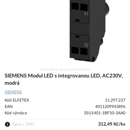
s
obrázky
Přeskočit
Obrázek je pouze ilustrativní.
na
SIEMENS Modul LED s integrovanou LED, AC230V,
začátek
modrá
galerie
SIEMENS
s
obrázky
Kód ELFETEX
11.297.237
EAN
4011209943896
Kód výrobce
3SU1401-1BF50-3AA0
312,49 Kč/ks
Cena s DPH