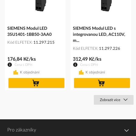
SIEMENS Modul LED
SIEMENS Modul LED s
3SU1401-1BB50-3AA0
integrovanou LED, AC110V,
m...
Kód ELFETEX
11.297.215
Kód ELFETEX
11.297.226
176,84 Kč/ks
312,49 Kč/ks
Cena s DPH
Cena s DPH
K objednání
K objednání
do
do
košíku
košíku
Zobrazit více
Pro zákazníky