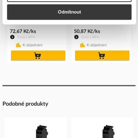
SIEMENS Držák 3SU1550-
SIEMENS Držák 3SU1500-
0AA10-0AA0 pro kovová
0AA10-0AA0 tlačíka
Odmítnout
tla...
Kód ELFETEX
11.237.484
Kód ELFETEX
11.288.280
72,67 Kč/ks
50,87 Kč/ks
Cena s DPH
Cena s DPH
K objednání
K objednání
do
do
košíku
košíku
Podobné produkty