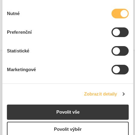
Objímky pro ovladače a signálky
Výběr
Nutné
souhlasu
Se světelným zdrojem
Ano
Světelný zdroj
LED
Preferenční
Statistické
Marketingové
Související produkty
Zobrazit detaily
Povolit vše
Povolit výběr