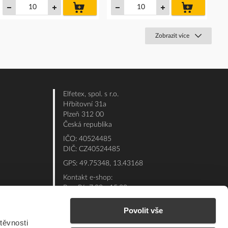
do
do
košíku
košíku
Zobrazit více
Elfetex, spol. s r.o.
Hřbitovní 31a
Plzeň 312 00
Česká republika
IČO: 40524485
DIČ: CZ40524485
GPS: 49.75348, 13.43168
Kontakt e-shop:
Po - Pá: 7:00 - 15:30
Referent:
377 432 365
Povolit vše
Technická podpora: 377 432 311
těvnosti