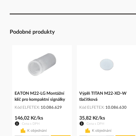
Podobné produkty
EATON M22-LG Montážní
Výplň TITAN M22-XD-W
klíč pro kompaktní signálky
tlačítková
Kód ELFETEX
10.086.629
Kód ELFETEX
10.086.630
146,02 Kč/ks
35,82 Kč/ks
Cena s DPH
Cena s DPH
K objednání
K objednání