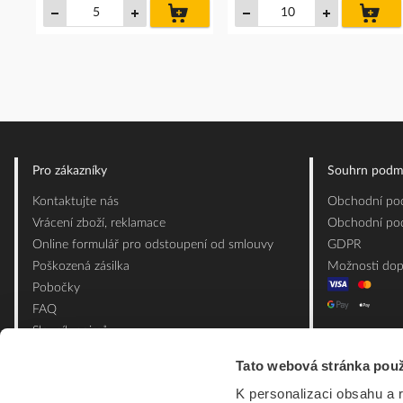
do
do
košíku
koš
Pro zákazníky
Souhrn podm
Kontaktujte nás
Obchodní pod
Vrácení zboží, reklamace
Obchodní pod
Online formulář pro odstoupení od smlouvy
GDPR
Poškozená zásilka
Možnosti dop
Pobočky
FAQ
Slovník pojmů
Mapa webu
Tato webová stránka použ
Ceník obalových materiálů
K personalizaci obsahu a 