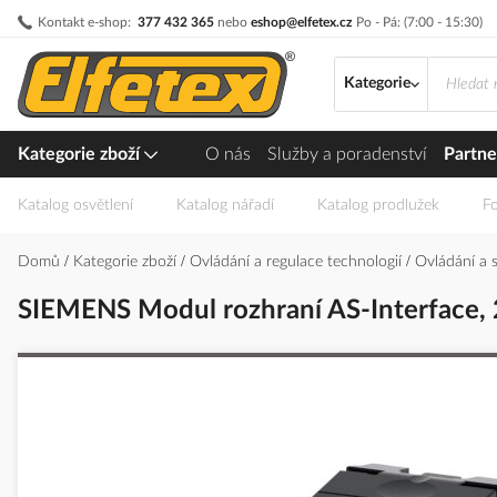
Přejít
Kontakt e-shop:
377 432 365
nebo
eshop@elfetex.cz
Po - Pá: (7:00 - 15:30)
na
obsah
Kategorie
Kategorie zboží
O nás
Služby a poradenství
Partne
Katalog osvětlení
Katalog nářadí
Katalog prodlužek
Fo
Domů
Kategorie zboží
Ovládání a regulace technologií
Ovládání a 
SIEMENS Modul rozhraní AS-Interface, 
Přeskočit
na
konec
galerie
s