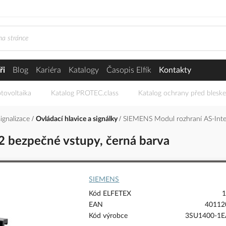
ři
Blog
Kariéra
Katalogy
Časopis Elfík
Kontakty
tovoltaika
Katalog PROTEC.class
Katalog ochrany před blesk
signalizace
Ovládací hlavice a signálky
SIEMENS Modul rozhraní AS-Inter
2 bezpečné vstupy, černá barva
SIEMENS
Kód ELFETEX
1
EAN
40112
Kód výrobce
3SU1400-1E