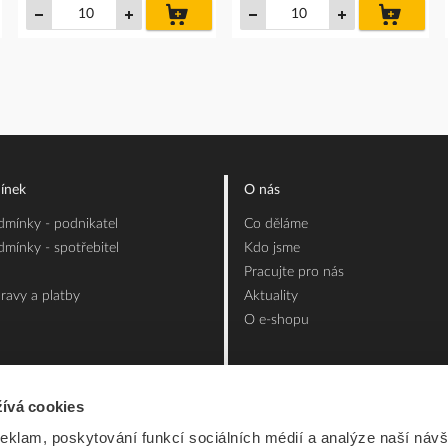
do
do
íku
košíku
košíku
ínek
O nás
mínky - podnikatel
Co děláme
mínky - spotřebitel
Kdo jsme
Pracujte pro nás
ravy a platby
Aktuality
O e-shopu
ívá cookies
reklam, poskytování funkcí sociálních médií a analýze naší návš