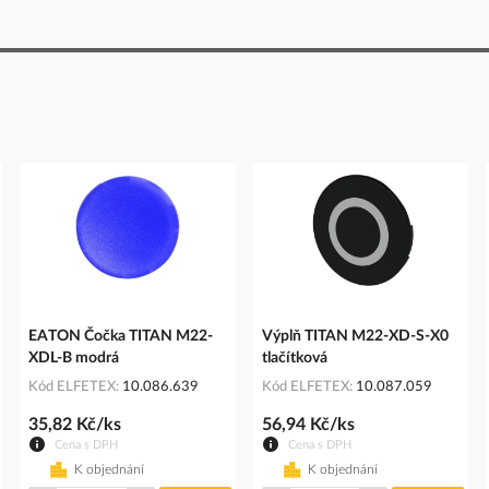
EATON Čočka TITAN M22-
Výplň TITAN M22-XD-S-X0
XDL-B modrá
tlačítková
Kód ELFETEX
10.086.639
Kód ELFETEX
10.087.059
35,82 Kč/ks
56,94 Kč/ks
Cena s DPH
Cena s DPH
K objednání
K objednání