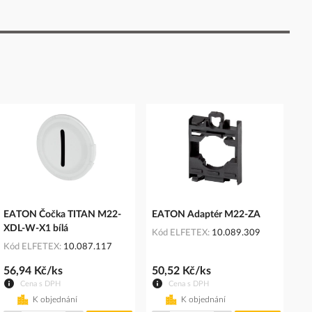
EATON Čočka TITAN M22-
EATON Adaptér M22-ZA
XDL-W-X1 bílá
Kód ELFETEX
10.089.309
Kód ELFETEX
10.087.117
56,94 Kč/ks
50,52 Kč/ks
Cena s DPH
Cena s DPH
K objednání
K objednání