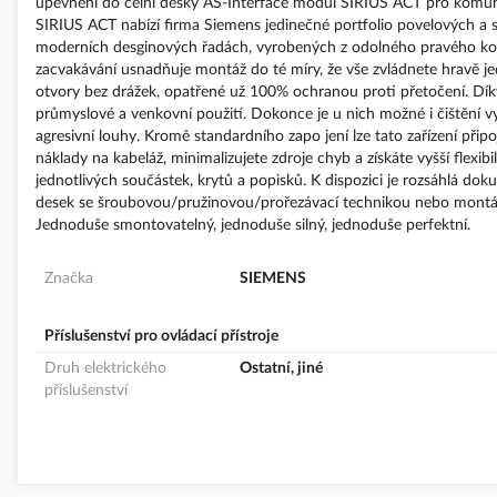
upevnění do čelní desky AS-Interface modul SIRIUS ACT pro komun
SIRIUS ACT nabízí firma Siemens jedinečné portfolio povelových a s
moderních desginových řadách, vyrobených z odolného pravého kovu
zacvakávání usnadňuje montáž do té míry, že vše zvládnete hravě je
otvory bez drážek, opatřené už 100% ochranou proti přetočení. Dík
průmyslové a venkovní použití. Dokonce je u nich možné i čištění v
agresivní louhy. Kromě standardního zapo jení lze tato zařízení připo
náklady na kabeláž, minimalizujete zdroje chyb a získáte vyšší flex
jednotlivých součástek, krytů a popisků. K dispozici je rozsáhlá dok
desek se šroubovou/pružinovou/prořezávací technikou nebo montáž 
Jednoduše smontovatelný, jednoduše silný, jednoduše perfektní.
Značka
SIEMENS
Příslušenství pro ovládací přístroje
Druh elektrického
Ostatní, jiné
příslušenství