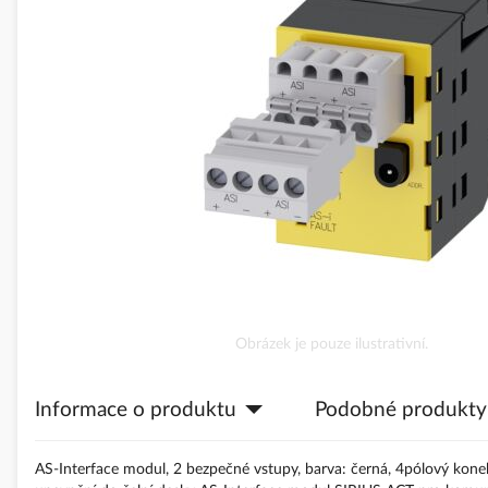
obrázky
Přeskočit
Obrázek je pouze ilustrativní.
na
začátek
Informace o produktu
Podobné produkty
galerie
s
obrázky
AS-Interface modul, 2 bezpečné vstupy, barva: černá, 4pólový kon