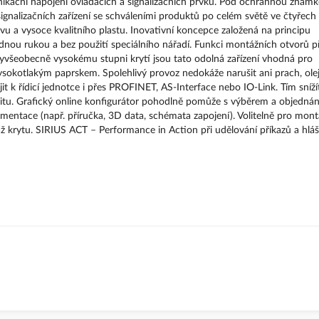
ikační napojení ovládacích a signalizačních prvků. Pod ochrannou znám
ignalizačních zařízení se schváleními produktů po celém světě ve čtyřech
 a vysoce kvalitního plastu. Inovativní koncepce založená na principu
dnou rukou a bez použití speciálního nářadí. Funkci montážních otvorů př
yvšeobecně vysokému stupni krytí jsou tato odolná zařízení vhodná pro
ysokotlakým paprskem. Spolehlivý provoz nedokáže narušit ani prach, ole
jit k řídicí jednotce i přes PROFINET, AS-Interface nebo IO-Link. Tím sníží
ibilitu. Grafický online konfigurátor pohodlně pomůže s výběrem a objedná
umentace (např. příručka, 3D data, schémata zapojení). Volitelně pro mont
krytu. SIRIUS ACT – Performance in Action při udělování příkazů a hláš