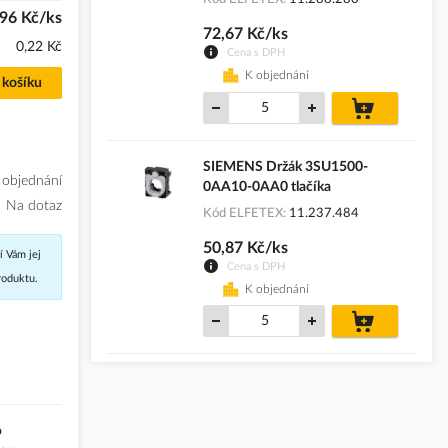
,96 Kč/ks
72,67 Kč/ks
0,22 Kč
Cena s DPH
K objednání
 košíku
do
košíku
SIEMENS Držák 3SU1500-
 objednání
0AA10-0AA0 tlačíka
Na dotaz
Kód ELFETEX
11.237.484
50,87 Kč/ks
í Vám jej
Cena s DPH
roduktu.
K objednání
do
košíku
o