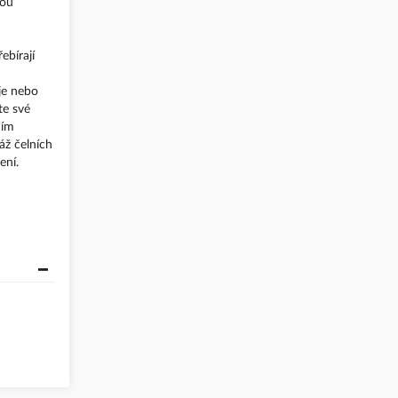
kou
ebírají
je nebo
te své
ním
áž čelních
ení.