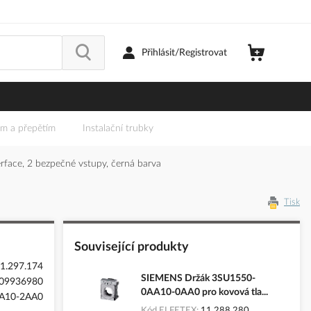
Přihlásit/Registrovat
em a přepětím
Instalační trubky
face, 2 bezpečné vstupy, černá barva
Tisk
Související produkty
1.297.174
SIEMENS Držák 3SU1550-
09936980
0AA10-0AA0 pro kovová tla...
A10-2AA0
Kód ELFETEX
11.288.280