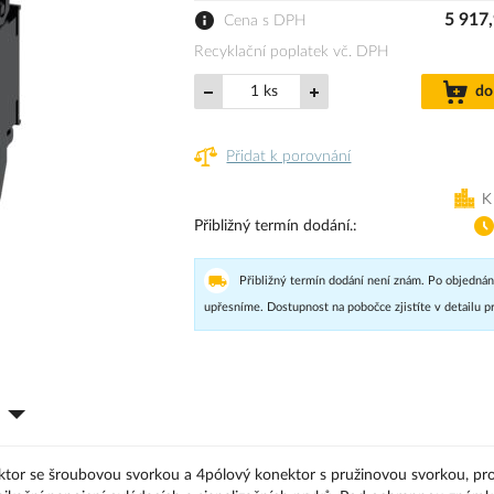
5 917
Cena s DPH
Recyklační poplatek vč. DPH
ks
do
Přidat k porovnání
K
Přibližný termín dodání.
Přibližný termín dodání není znám. Po objednán
upřesníme. Dostupnost na pobočce zjistíte v detailu p
ektor se šroubovou svorkou a 4pólový konektor s pružinovou svorkou, pr