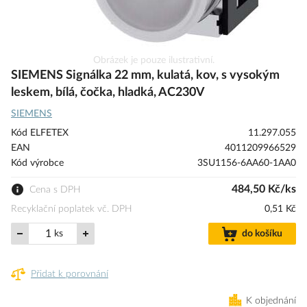
Přeskočit
Obrázek je pouze ilustrativní.
na
SIEMENS Signálka 22 mm, kulatá, kov, s vysokým
začátek
leskem, bílá, čočka, hladká, AC230V
galerie
SIEMENS
s
obrázky
Kód ELFETEX
11.297.055
EAN
4011209966529
Kód výrobce
3SU1156-6AA60-1AA0
484,50 Kč/ks
Cena s DPH
Recyklační poplatek vč. DPH
0,51 Kč
ks
do košíku
Přidat k porovnání
K objednání