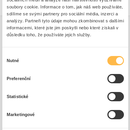
soubory cookie. Informace o tom, jak náš web používáte,
sdílíme se svými partnery pro sociální média, inzerci a
analýzy. Partneři tyto údaje mohou zkombinovat s dalšími
informacemi, které jste jim poskytli nebo které získali v
důsledku toho, že používáte jejich služby.
Související produkty
Výběr
Nutné
souhlasu
Preferenční
Statistické
SIEMENS Signálka
SIEMENS Štítek popisný
3SU1051-6AA60-0AA0
12,5 x 27 mm, štítek čer...
Kód ELFETEX
11.288.282
Kód ELFETEX
11.297.538
Marketingové
95,69 Kč/ks
21,79 Kč/ks
Cena s DPH
Cena s DPH