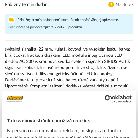
Přibližný termín dodání.
Na dotaz
Přibližný termín dodání není znám. Po objednání Vám jej upřesníme.
Dostupnost na pobočce zjistíte v detailu produktu.
světelná signálka, 22 mm, kulatá, kovová, ve vysokém lesku, barva:
bílá, čočka, hladká, s držákem, LED modul s integrovanou LED
diodou AC 230 V, šroubová svorka světelná signálka SIRIUS ACT k
signalizaci spínacích stavů nebo poruch ve strojních zařízeních se
skvělou svítivostí díky energeticky účinné LED technologii.
Dodáváme tato provedení: více barev, různé varianty napětí.
Upozornění: Kompletní zařízení, dodávka včetně držáků a modulů.
Značka
SIEMENS
Kontrolky, kompletní jednotky
Tato webová stránka používá cookies
Druh ochrany ( NEMA)
13
K personalizaci obsahu a reklam, poskytování funkcí
sociálních médií a analýze naší návštěvnosti využíváme