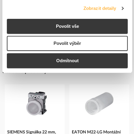
K objednání
K objednání
Zobrazit detaily
do
do
košíku
košíku
Povolit vše
Zobrazit více
Povolit výběr
Odmítnout
Podobné produkty
SIEMENS Signálka 22 mm,
EATON M22-LG Montážní