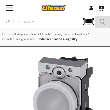
Přihlásit/Regi
Domů
Kategorie zboží
Ovládání a regulace technologií
Ovládání a signalizace
Ovládací hlavice a signálky
Přeskočit
na
konec
galerie
s
obrázky