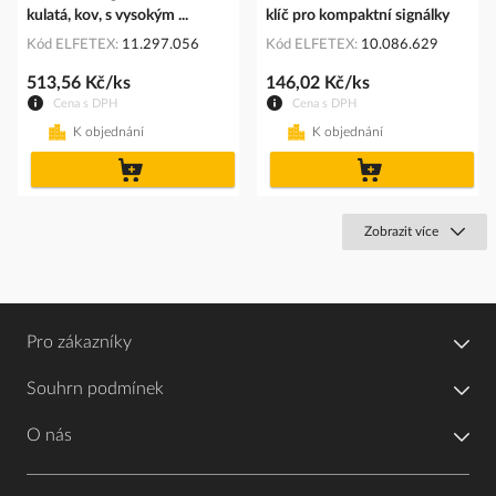
kulatá, kov, s vysokým ...
klíč pro kompaktní signálky
Kód ELFETEX
11.297.056
Kód ELFETEX
10.086.629
513,56 Kč/ks
146,02 Kč/ks
Cena s DPH
Cena s DPH
K objednání
K objednání
do
do
košíku
košíku
Zobrazit více
Pro zákazníky
Souhrn podmínek
O nás