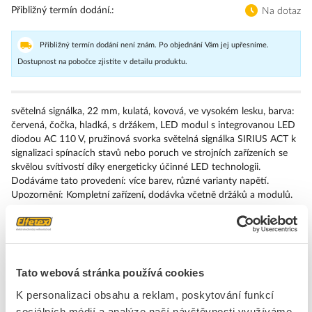
Přibližný termín dodání.
Na dotaz
Přibližný termín dodání není znám. Po objednání Vám jej upřesníme.
Dostupnost na pobočce zjistíte v detailu produktu.
světelná signálka, 22 mm, kulatá, kovová, ve vysokém lesku, barva:
červená, čočka, hladká, s držákem, LED modul s integrovanou LED
diodou AC 110 V, pružinová svorka světelná signálka SIRIUS ACT k
signalizaci spínacích stavů nebo poruch ve strojních zařízeních se
skvělou svítivostí díky energeticky účinné LED technologii.
Dodáváme tato provedení: více barev, různé varianty napětí.
Upozornění: Kompletní zařízení, dodávka včetně držáků a modulů.
Značka
SIEMENS
Kontrolky, kompletní jednotky
Tato webová stránka používá cookies
Druh ochrany ( NEMA)
13
K personalizaci obsahu a reklam, poskytování funkcí
sociálních médií a analýze naší návštěvnosti využíváme