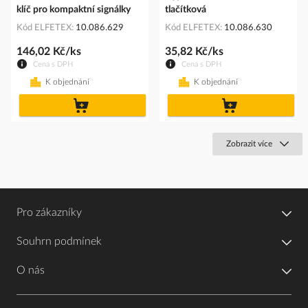
klíč pro kompaktní signálky
tlačítková
Kód ELFETEX
10.086.629
Kód ELFETEX
10.086.630
146,02 Kč/ks
35,82 Kč/ks
Cena s DPH
Cena s DPH
K objednání
K objednání
do
do
košíku
košíku
Zobrazit více
Pro zákazníky
Souhrn podmínek
O nás