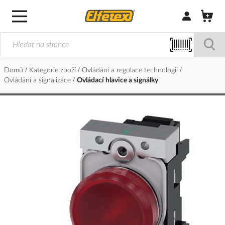
Přihlásit/Regi
Domů
Kategorie zboží
Ovládání a regulace technologií
Ovládání a signalizace
Ovládací hlavice a signálky
Přeskočit
na
konec
galerie
s
obrázky