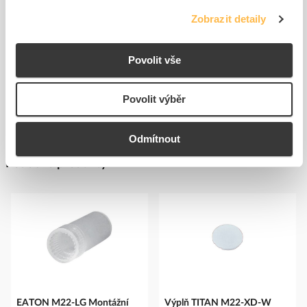
K objednání
K objednání
Zobrazit detaily
do
do
košíku
košíku
Povolit vše
Zobrazit více
Povolit výběr
Odmítnout
Podobné produkty
EATON M22-LG Montážní
Výplň TITAN M22-XD-W