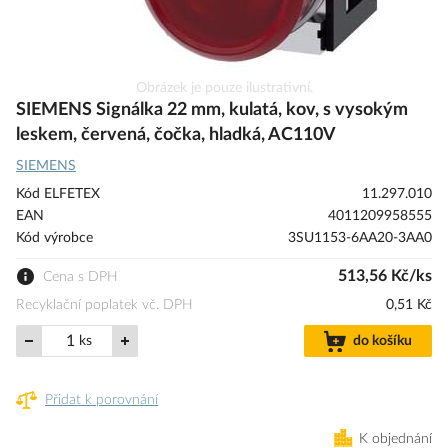
Přeskočit
Obrázek je pouze ilustrativní.
na
SIEMENS Signálka 22 mm, kulatá, kov, s vysokým
začátek
leskem, červená, čočka, hladká, AC110V
galerie
SIEMENS
s
obrázky
Kód ELFETEX
11.297.010
EAN
4011209958555
Kód výrobce
3SU1153-6AA20-3AA0
513,56 Kč/ks
Cena s DPH
Recyklační poplatek vč. DPH
0,51 Kč
ks
do košíku
Přidat k porovnání
K objednání