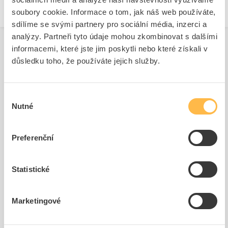
soubory cookie. Informace o tom, jak náš web používáte,
sdílíme se svými partnery pro sociální média, inzerci a
analýzy. Partneři tyto údaje mohou zkombinovat s dalšími
informacemi, které jste jim poskytli nebo které získali v
důsledku toho, že používáte jejich služby.
Související produkty
Výběr
Nutné
souhlasu
Preferenční
Statistické
SIEMENS Držák 3SU1900-
SIEMENS Štítek popisný
0AG10-0AA0 štítku
12,5 x 27 mm, štítek čer...
Kód ELFETEX
11.297.859
Kód ELFETEX
11.297.538
Marketingové
25,43 Kč/ks
21,79 Kč/ks
Cena s DPH
Cena s DPH