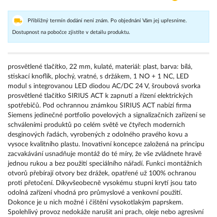
Přibližný termín dodání není znám. Po objednání Vám jej upřesníme.
Dostupnost na pobočce zjistíte v detailu produktu.
prosvětlené tlačítko, 22 mm, kulaté, materiál: plast, barva: bílá,
stiskací knoflík, plochý, vratné, s držákem, 1 NO + 1 NC, LED
modul s integrovanou LED diodou AC/DC 24 V, šroubová svorka
prosvětlené tlačítko SIRIUS ACT k zapnutí a řízení elektrických
spotřebičů. Pod ochrannou známkou SIRIUS ACT nabízí firma
Siemens jedinečné portfolio povelových a signalizačních zařízení se
schváleními produktů po celém světě ve čtyřech moderních
desginových řadách, vyrobených z odolného pravého kovu a
vysoce kvalitního plastu. Inovativní koncepce založená na principu
zacvakávání usnadňuje montáž do té míry, že vše zvládnete hravě
jednou rukou a bez použití speciálního nářadí. Funkci montážních
otvorů přebírají otvory bez drážek, opatřené už 100% ochranou
proti přetočení. Díkyvšeobecně vysokému stupni krytí jsou tato
odolná zařízení vhodná pro průmyslové a venkovní použití.
Dokonce je u nich možné i čištění vysokotlakým paprskem.
Spolehlivý provoz nedokáže narušit ani prach, oleje nebo agresivní