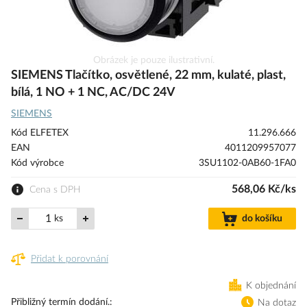
Přeskočit
Obrázek je pouze ilustrativní.
na
SIEMENS Tlačítko, osvětlené, 22 mm, kulaté, plast,
začátek
bílá, 1 NO + 1 NC, AC/DC 24V
galerie
SIEMENS
s
obrázky
Kód ELFETEX
11.296.666
EAN
4011209957077
Kód výrobce
3SU1102-0AB60-1FA0
568,06 Kč/ks
Cena s DPH
ks
do košíku
Přidat k porovnání
K objednání
Přibližný termín dodání.
Na dotaz