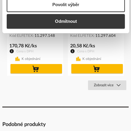
Povolit výběr
Odmítnout
SIEMENS Kontakt
SIEMENS Štítek 3SU1900-
3SU1400-1AA10-1FA0
0AC81-0AA0
Kód ELFETEX
11.297.148
Kód ELFETEX
11.297.604
170,78 Kč/ks
20,58 Kč/ks
Cena s DPH
Cena s DPH
K objednání
K objednání
do
do
košíku
košíku
Zobrazit více
Podobné produkty