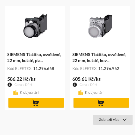
SIEMENS Tlačítko, osvětlené,
SIEMENS Tlačítko, osvětlené,
22 mm, kulaté, pla...
22 mm, kulaté, kov...
Kód ELFETEX
11.296.668
Kód ELFETEX
11.296.962
586,22 Kč/ks
605,61 Kč/ks
Cena s DPH
Cena s DPH
K objednání
K objednání
do
do
košíku
košíku
Zobrazit více