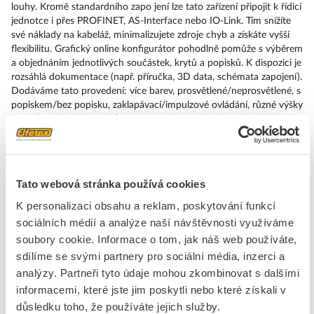
louhy. Kromě standardního zapo jení lze tato zařízení připojit k řídicí
jednotce i přes PROFINET, AS-Interface nebo IO-Link. Tím snížíte
své náklady na kabeláž, minimalizujete zdroje chyb a získáte vyšší
flexibilitu. Grafický online konfigurátor pohodlně pomůže s výběrem
a objednáním jednotlivých součástek, krytů a popisků. K dispozici je
rozsáhlá dokumentace (např. příručka, 3D data, schémata zapojení).
Dodáváme tato provedení: více barev, prosvětlené/neprosvětlené, s
popiskem/bez popisku, zaklapávací/impulzové ovládání, různé výšky
tlačítek a čelních kroužků. Upozornění: Kompletní zařízení, dodávka
včetně držáků a modulů. SIRIUS ACT – Performance in Action při
udělování příkazů a hlášení. Jednoduše smontovatelný, jednoduše
silný, jednoduše perfektní.
Tato webová stránka používá cookies
Značka
SIEMENS
K personalizaci obsahu a reklam, poskytování funkcí
sociálních médií a analýze naší návštěvnosti využíváme
Tlačítka, kompletní přístroje
soubory cookie. Informace o tom, jak náš web používáte,
sdílíme se svými partnery pro sociální média, inzerci a
Stupeň krytí (IP)
IP67/IP69K
analýzy. Partneři tyto údaje mohou zkombinovat s dalšími
Druh ochrany ( NEMA)
Ostatní, jiné
informacemi, které jste jim poskytli nebo které získali v
důsledku toho, že používáte jejich služby.