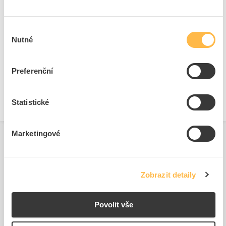
Ke stažení
Výběr
Nutné
souhlasu
Technické dokumenty
Preferenční
Technická specifikace.pdf
Statistické
Marketingové
Související produkty
Zobrazit detaily
Povolit vše