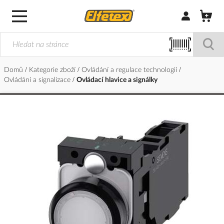
Přihlásit/Regi
Domů
Kategorie zboží
Ovládání a regulace technologií
Ovládání a signalizace
Ovládací hlavice a signálky
Přeskočit
na
konec
galerie
s
obrázky