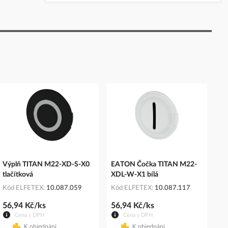
Výplň TITAN M22-XD-S-X0
EATON Čočka TITAN M22-
tlačítková
XDL-W-X1 bílá
Kód ELFETEX
10.087.059
Kód ELFETEX
10.087.117
56,94 Kč/ks
56,94 Kč/ks
Cena s DPH
Cena s DPH
K objednání
K objednání