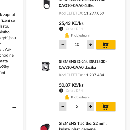
0AG10-0AA0 štítku
Kód ELFETEX
11.297.859
 k zapnutí
řízení se
25,43 Kč/ks
astu.
Cena s DPH
álního
K objednání
rytí jsou
do
z
košíku
ET, AS-
pohodlně
émata
SIEMENS Držák 3SU1500-
výšky
0AA10-0AA0 tlačíka
ání
Kód ELFETEX
11.237.484
50,87 Kč/ks
Cena s DPH
K objednání
do
košíku
SIEMENS Tlačítko, 22 mm,
kulaté, plast, červené...