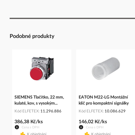
Podobné produkty
SIEMENS Tlačítko, 22 mm,
EATON M22-LG Montážní
kulaté, kov, s vysokým...
klíč pro kompaktní signálky
Kód ELFETEX
11.296.886
Kód ELFETEX
10.086.629
386,38 Kč/ks
146,02 Kč/ks
Cena s DPH
Cena s DPH
K objednání
K objednání