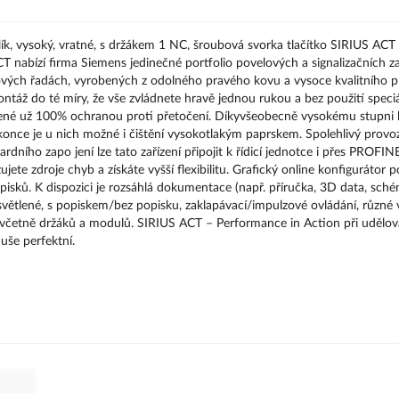
oflík, vysoký, vratné, s držákem 1 NC, šroubová svorka tlačítko SIRIUS ACT
 nabízí firma Siemens jedinečné portfolio povelových a signalizačních za
vých řadách, vyrobených z odolného pravého kovu a vysoce kvalitního pl
táž do té míry, že vše zvládnete hravě jednou rukou a bez použití speci
třené už 100% ochranou proti přetočení. Díkyvšeobecně vysokému stupni k
konce je u nich možné i čištění vysokotlakým paprskem. Spolehlivý provo
dního zapo jení lze tato zařízení připojit k řídicí jednotce i přes PROFIN
ujete zdroje chyb a získáte vyšší flexibilitu. Grafický online konfigurátor 
isků. K dispozici je rozsáhlá dokumentace (např. příručka, 3D data, sch
větlené, s popiskem/bez popisku, zaklapávací/impulzové ovládání, různé 
a včetně držáků a modulů. SIRIUS ACT – Performance in Action při udělov
uše perfektní.