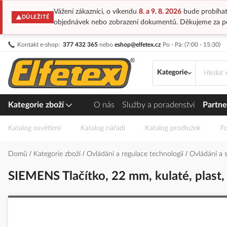
Vážení zákazníci, o víkendu
8. a 9. 8. 2026
bude probíhat
DŮLEŽITÉ
objednávek nebo zobrazení dokumentů. Děkujeme za p
Přejít
Kontakt e-shop:
377 432 365
nebo
eshop@elfetex.cz
Po - Pá: (7:00 - 15:30)
na
obsah
Kategorie
Kategorie zboží
O nás
Služby a poradenství
Partne
Katalog osvětlení
Katalog nářadí
Katalog prodlužek
Fo
Domů
Kategorie zboží
Ovládání a regulace technologií
Ovládání a 
SIEMENS Tlačítko, 22 mm, kulaté, plast, 
Přeskočit
na