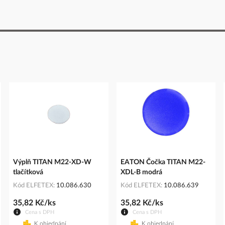
Výplň TITAN M22-XD-W
EATON Čočka TITAN M22-
tlačítková
XDL-B modrá
Kód ELFETEX
10.086.630
Kód ELFETEX
10.086.639
35,82 Kč/ks
35,82 Kč/ks
Cena s DPH
Cena s DPH
K objednání
K objednání