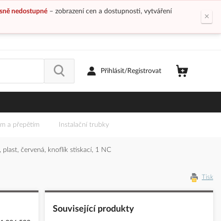
sně nedostupné
– zobrazení cen a dostupnosti, vytváření
×
Přihlásit/Registrovat
em a přepětím
Instalační trubky
plast, červená, knoflík stiskací, 1 NC
Tisk
Související produkty