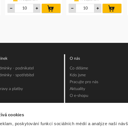
do
do
íku
košíku
košíku
ínek
O nás
mínky - podnikatel
Co děláme
mínky - spotřebitel
Kdo jsme
Pracujte pro nás
ravy a platby
Aktuality
O e-shopu
ívá cookies
reklam, poskytování funkcí sociálních médií a analýze naší návš