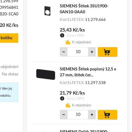
1.296.599
SIEMENS Štítek 3SU1900-
09956841
0AN10-0AA0
B20-1CA0
Kód ELFETEX
11.279.666
20 Kč/ks
25,43 Kč/ks
Cena s DPH
 košíku
K objednání
do
košíku
 objednání
SIEMENS Štítek popisný 12,5 x
Na dotaz
27 mm, štítek čer...
Kód ELFETEX
11.297.538
í Vám jej
21,79 Kč/ks
roduktu.
Cena s DPH
K objednání
do
košíku
SIEMENS Držák 3SU1900-