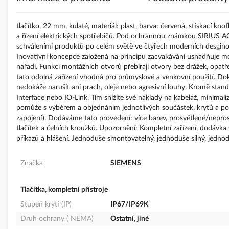
s
obrázky
tlačítko, 22 mm, kulaté, materiál: plast, barva: červená, stiskací kn
a řízení elektrických spotřebičů. Pod ochrannou známkou SIRIUS ACT
schváleními produktů po celém světě ve čtyřech moderních desgino
Inovativní koncepce založená na principu zacvakávání usnadňuje mon
nářadí. Funkci montážních otvorů přebírají otvory bez drážek, opa
tato odolná zařízení vhodná pro průmyslové a venkovní použití. Do
nedokáže narušit ani prach, oleje nebo agresivní louhy. Kromě standar
Interface nebo IO-Link. Tím snížíte své náklady na kabeláž, minimaliz
pomůže s výběrem a objednáním jednotlivých součástek, krytů a pop
zapojení). Dodáváme tato provedení: více barev, prosvětlené/nepros
tlačítek a čelních kroužků. Upozornění: Kompletní zařízení, dodávk
příkazů a hlášení. Jednoduše smontovatelný, jednoduše silný, jednod
Značka
SIEMENS
Tlačítka, kompletní přístroje
Stupeň krytí (IP)
IP67/IP69K
Druh ochrany ( NEMA)
Ostatní, jiné