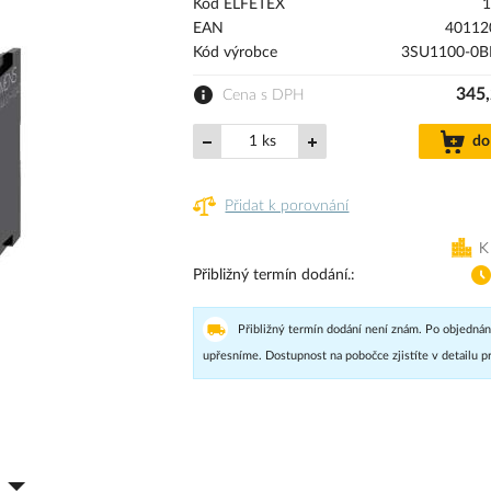
Kód ELFETEX
1
EAN
40112
Kód výrobce
3SU1100-0B
345,
Cena s DPH
ks
do
Přidat k porovnání
K
Přibližný termín dodání.
Přibližný termín dodání není znám. Po objednán
upřesníme. Dostupnost na pobočce zjistíte v detailu p