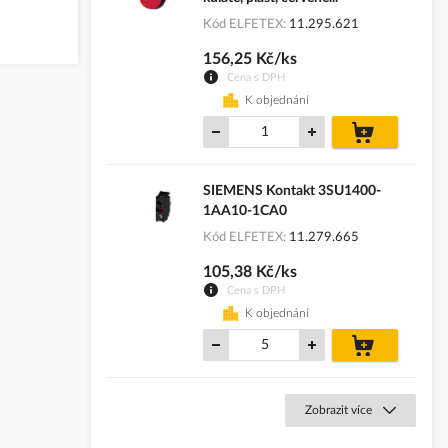
Kód ELFETEX
11.295.621
156,25 Kč/ks
Cena s DPH
K objednání
do
košíku
SIEMENS Kontakt 3SU1400-
1AA10-1CA0
Kód ELFETEX
11.279.665
105,38 Kč/ks
Cena s DPH
K objednání
do
košíku
Zobrazit více