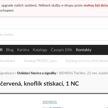
 upgrade našich systémů. Některé služby e-shopu proto
mohou být doča
ochopení.
ři
Blog
Kariéra
Katalogy
Časopis Elfík
Kontakty
tovoltaika
Katalog PROTEC.class
Katalog ochrany před blesk
signalizace
Ovládací hlavice a signálky
SIEMENS Tlačítko, 22 mm, kulaté, 
červená, knoflík stiskací, 1 NC
SIEMENS