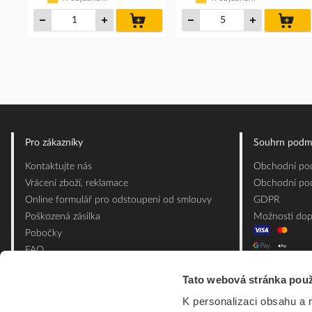
do
do
košíku
koš
Pro zákazníky
Souhrn podm
Kontaktujte nás
Obchodní pod
Vrácení zboží, reklamace
Obchodní pod
Online formulář pro odstoupení od smlouvy
GDPR
Poškozená zásilka
Možnosti dop
Pobočky
FAQ
Slovník pojmů
Tato webová stránka použ
Mapa webu
Ceník obalových materiálů
K personalizaci obsahu a 