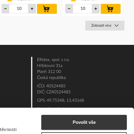
do
do
košíku
košíku
Zobrazit více
Elfetex, spol. s r.o.
Hřbitovní 31a
Plzeň 312 00
Česká republika
IČO: 40524485
DIČ: CZ40524485
GPS: 49.75348, 13.43168
Kontakt e-shop:
Po - Pá: 7:00 - 15:30
Povolit vše
Referent:
377 432 365
těvnosti
Technická podpora: 377 432 311