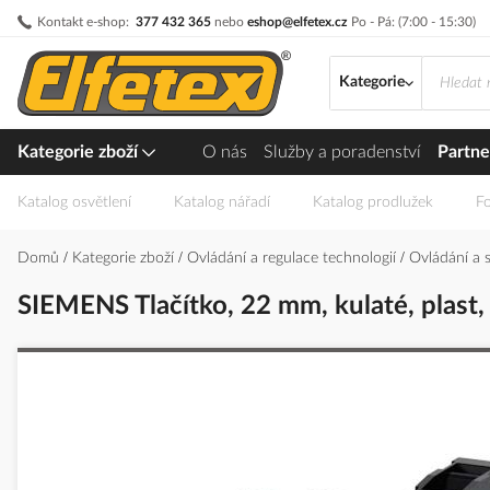
Přejít
Kontakt e-shop:
377 432 365
nebo
eshop@elfetex.cz
Po - Pá: (7:00 - 15:30)
na
obsah
Kategorie
Kategorie zboží
O nás
Služby a poradenství
Partne
Katalog osvětlení
Katalog nářadí
Katalog prodlužek
Fo
Domů
Kategorie zboží
Ovládání a regulace technologií
Ovládání a 
SIEMENS Tlačítko, 22 mm, kulaté, plast, 
Přeskočit
na
konec
galerie
s