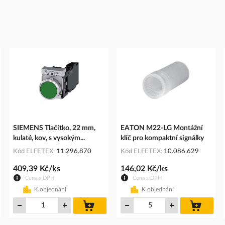
SIEMENS Tlačítko, 22 mm,
EATON M22-LG Montážní
kulaté, kov, s vysokým...
klíč pro kompaktní signálky
Kód ELFETEX
11.296.870
Kód ELFETEX
10.086.629
409,39 Kč/ks
146,02 Kč/ks
Cena s DPH
Cena s DPH
K objednání
K objednání
do
do
íku
košíku
košíku