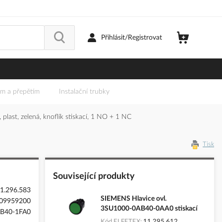
Přihlásit/Registrovat
em a přepětím
Instalační trubky
plast, zelená, knoflík stiskací, 1 NO + 1 NC
Tisk
Související produkty
1.296.583
SIEMENS Hlavice ovl.
09959200
3SU1000-0AB40-0AA0 stiskací
B40-1FA0
Kód ELFETEX
11.295.612