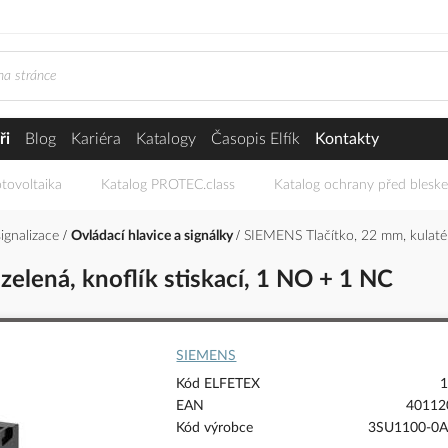
ři
Blog
Kariéra
Katalogy
Časopis Elfík
Kontakty
tovoltaika
Katalog PROTEC.class
Katalog ochrany před blesk
signalizace
Ovládací hlavice a signálky
SIEMENS Tlačítko, 22 mm, kulaté, 
zelená, knoflík stiskací, 1 NO + 1 NC
SIEMENS
Kód ELFETEX
1
EAN
40112
Kód výrobce
3SU1100-0A