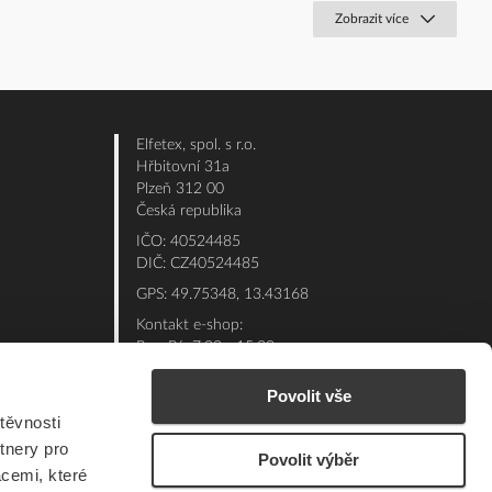
Zobrazit více
Elfetex, spol. s r.o.
Hřbitovní 31a
Plzeň 312 00
Česká republika
IČO: 40524485
DIČ: CZ40524485
GPS: 49.75348, 13.43168
Kontakt e-shop:
Po - Pá: 7:00 - 15:30
Referent:
377 432 365
Povolit vše
Technická podpora: 377 432 311
těvnosti
E-mail:
eshop@elfetex.cz
tnery pro
Povolit výběr
acemi, které