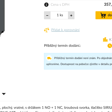
357,
Cena s DPH
ks
do
Přidat k porovnání
K
Přibližný termín dodání.
Přibližný termín dodání není znám. Po objednán
upřesníme. Dostupnost na pobočce zjistíte v detailu p
flík, plochý, vratné, s držákem 1 NO + 1 NC, šroubová svorka, tlačítko SIR