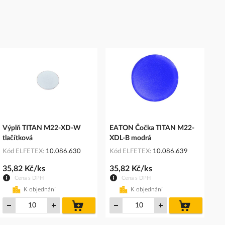
Výplň TITAN M22-XD-W
EATON Čočka TITAN M22-
tlačítková
XDL-B modrá
Kód ELFETEX
10.086.630
Kód ELFETEX
10.086.639
35,82 Kč/ks
35,82 Kč/ks
Cena s DPH
Cena s DPH
K objednání
K objednání
do
do
košíku
košíku