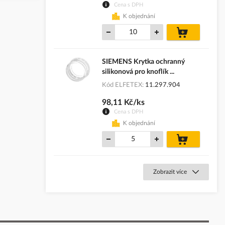
Cena s DPH
K objednání
do
košíku
SIEMENS Krytka ochranný
silikonová pro knoflík ...
Kód ELFETEX
11.297.904
98,11 Kč/ks
Cena s DPH
K objednání
do
košíku
Zobrazit více