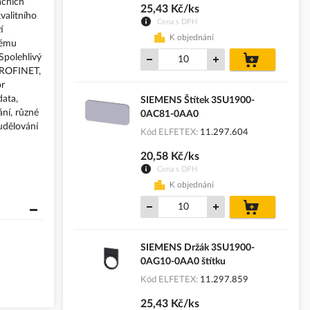
ačních
25,43 Kč/ks
valitního
Cena s DPH
í
K objednání
kému
do
Spolehlivý
košíku
 PROFINET,
or
data,
SIEMENS Štítek 3SU1900-
ní, různé
0AC81-0AA0
udělování
Kód ELFETEX
11.297.604
20,58 Kč/ks
Cena s DPH
K objednání
do
košíku
SIEMENS Držák 3SU1900-
0AG10-0AA0 štítku
Kód ELFETEX
11.297.859
25,43 Kč/ks