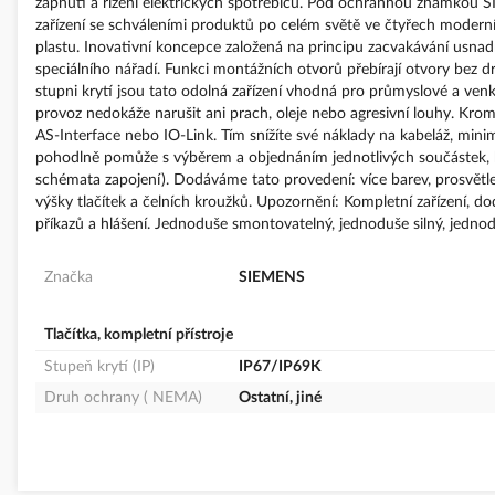
zapnutí a řízení elektrických spotřebičů. Pod ochrannou známkou SI
zařízení se schváleními produktů po celém světě ve čtyřech moder
plastu. Inovativní koncepce založená na principu zacvakávání usnad
speciálního nářadí. Funkci montážních otvorů přebírají otvory bez
stupni krytí jsou tato odolná zařízení vhodná pro průmyslové a ven
provoz nedokáže narušit ani prach, oleje nebo agresivní louhy. Kromě
AS-Interface nebo IO-Link. Tím snížíte své náklady na kabeláž, minimal
pohodlně pomůže s výběrem a objednáním jednotlivých součástek, kr
schémata zapojení). Dodáváme tato provedení: více barev, prosvětl
výšky tlačítek a čelních kroužků. Upozornění: Kompletní zařízení, 
příkazů a hlášení. Jednoduše smontovatelný, jednoduše silný, jednod
Značka
SIEMENS
Tlačítka, kompletní přístroje
Stupeň krytí (IP)
IP67/IP69K
Druh ochrany ( NEMA)
Ostatní, jiné