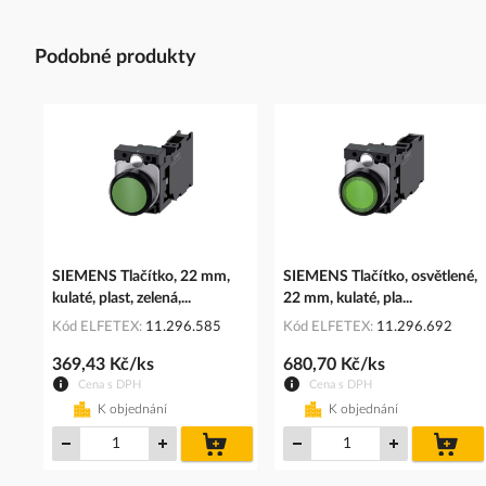
Podobné produkty
SIEMENS Tlačítko, 22 mm,
SIEMENS Tlačítko, osvětlené,
kulaté, plast, zelená,...
22 mm, kulaté, pla...
Kód ELFETEX
11.296.585
Kód ELFETEX
11.296.692
369,43 Kč/ks
680,70 Kč/ks
Cena s DPH
Cena s DPH
K objednání
K objednání
do
do
košíku
koš