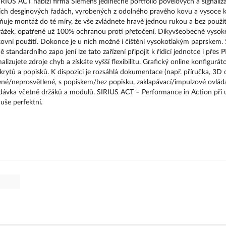
RIUS ACT nabízí firma Siemens jedinečné portfolio povelových a signaliz
ních desginových řadách, vyrobených z odolného pravého kovu a vysoce k
ňuje montáž do té míry, že vše zvládnete hravě jednou rukou a bez použit
 drážek, opatřené už 100% ochranou proti přetočení. Díkyvšeobecně vyso
kovní použití. Dokonce je u nich možné i čištění vysokotlakým paprskem. 
 standardního zapo jení lze tato zařízení připojit k řídicí jednotce i přes
izujete zdroje chyb a získáte vyšší flexibilitu. Grafický online konfigurát
ytů a popisků. K dispozici je rozsáhlá dokumentace (např. příručka, 3D 
ené/neprosvětlené, s popiskem/bez popisku, zaklapávací/impulzové ovládá
dodávka včetně držáků a modulů. SIRIUS ACT – Performance in Action při 
uše perfektní.