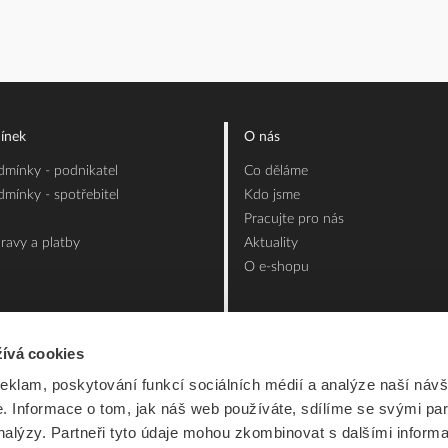
ínek
O nás
mínky - podnikatel
Co děláme
mínky - spotřebitel
Kdo jsme
Pracujte pro nás
ravy a platby
Aktuality
O e-shopu
ívá cookies
reklam, poskytování funkcí sociálních médií a analýze naší návš
 Informace o tom, jak náš web používáte, sdílíme se svými par
analýzy. Partneři tyto údaje mohou zkombinovat s dalšími inform