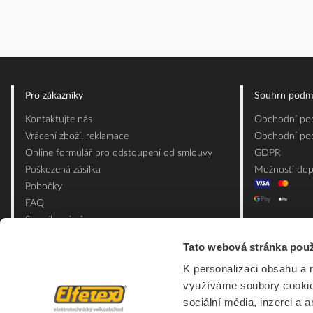
Pro zákazníky
Souhrn podm
Kontaktujte nás
Obchodní pod
Vrácení zboží, reklamace
Obchodní pod
Online formulář pro odstoupení od smlouvy
GDPR
Poškozená zásilka
Možnosti dop
Pobočky
FAQ
Slovník pojmů
Mapa webu
Tato webová stránka použ
Ceník obalových materiálů
K personalizaci obsahu a 
využíváme soubory cookie.
sociální média, inzerci a 