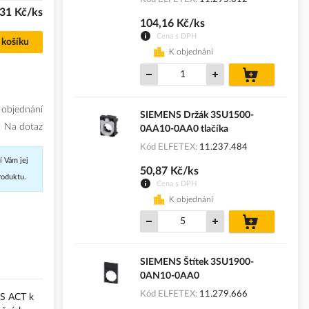
31 Kč/ks
104,16 Kč/ks
Cena s DPH
 košíku
K objednání
do
košíku
 objednání
SIEMENS Držák 3SU1500-
Na dotaz
0AA10-0AA0 tlačíka
Kód ELFETEX
11.237.484
í Vám jej
50,87 Kč/ks
roduktu.
Cena s DPH
K objednání
do
košíku
SIEMENS Štítek 3SU1900-
0AN10-0AA0
Kód ELFETEX
11.279.666
IUS ACT k