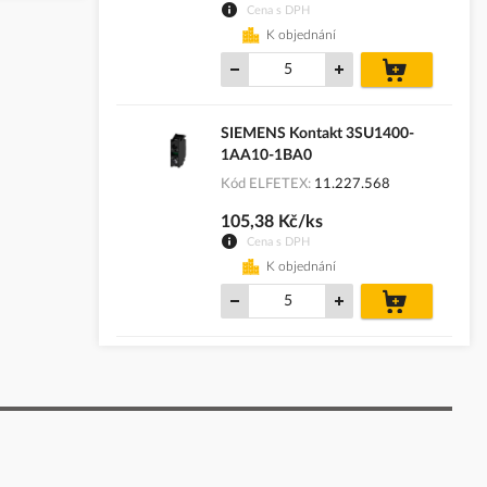
Cena s DPH
K objednání
do
košíku
SIEMENS Kontakt 3SU1400-
1AA10-1BA0
Kód ELFETEX
11.227.568
105,38 Kč/ks
Cena s DPH
K objednání
do
košíku