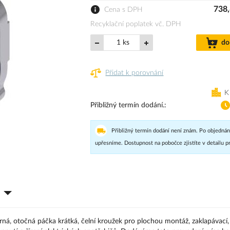
738,
Cena s DPH
Recyklační poplatek vč. DPH
ks
do
Přidat k porovnání
K
Přibližný termín dodání.
Přibližný termín dodání není znám. Po objednán
upřesníme. Dostupnost na pobočce zjistíte v detailu p
rná, otočná páčka krátká, čelní kroužek pro plochou montáž, zaklapávací,