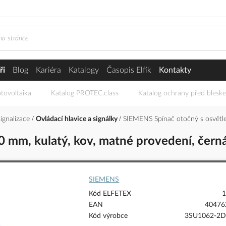
ři
Blog
Kariéra
Katalogy
Časopis Elfík
Kontakty
tovoltaika
Katalog PROTEC.class
Katalog ochrany před blesk
signalizace
Ovládací hlavice a signálky
SIEMENS Spínač otočný s osvětlen
 mm, kulatý, kov, matné provedení, černá
SIEMENS
Kód ELFETEX
1
EAN
40476
Kód výrobce
3SU1062-2D