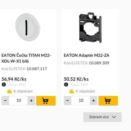
EATON Čočka TITAN M22-
EATON Adaptér M22-ZA
XDL-W-X1 bílá
Kód ELFETEX
10.089.309
Kód ELFETEX
10.087.117
56,94 Kč/ks
50,52 Kč/ks
Cena s DPH
Cena s DPH
K objednání
K objednání
do
do
košíku
košíku
Zobrazit více