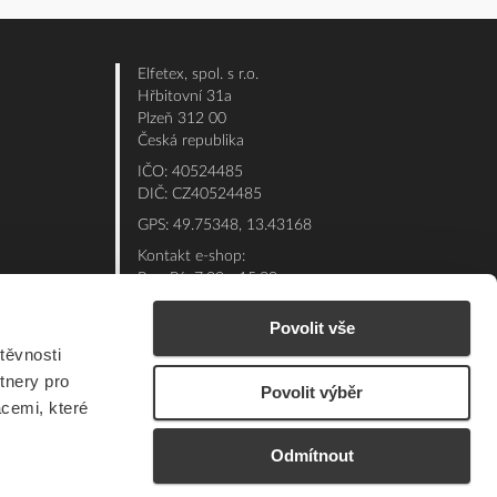
Elfetex, spol. s r.o.
Hřbitovní 31a
Plzeň 312 00
Česká republika
IČO: 40524485
DIČ: CZ40524485
GPS: 49.75348, 13.43168
Kontakt e-shop:
Po - Pá: 7:00 - 15:30
Referent:
377 432 365
Povolit vše
Technická podpora: 377 432 311
těvnosti
E-mail:
eshop@elfetex.cz
tnery pro
Povolit výběr
acemi, které
Odmítnout