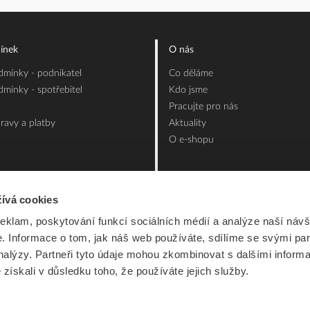
ínek
O nás
mínky - podnikatel
Co děláme
mínky - spotřebitel
Kdo jsme
Pracujte pro nás
ravy a platby
Aktuality
O e-shopu
ívá cookies
reklam, poskytování funkcí sociálních médií a analýze naší návš
 Informace o tom, jak náš web používáte, sdílíme se svými par
analýzy. Partneři tyto údaje mohou zkombinovat s dalšími inform
é získali v důsledku toho, že používáte jejich služby.