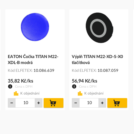
EATON Čočka TITAN M22-
Výplň TITAN M22-XD-S-X0
XDL-B modrá
tlačítková
Kód ELFETEX
10.086.639
Kód ELFETEX
10.087.059
35,82 Kč/ks
56,94 Kč/ks
Cena s DPH
Cena s DPH
K objednání
K objednání
do
do
íku
košíku
košíku