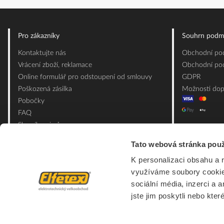
Pro zákazníky
Souhrn podm
Kontaktujte nás
Obchodní pod
Vrácení zboží, reklamace
Obchodní pod
Online formulář pro odstoupení od smlouvy
GDPR
Poškozená zásilka
Možnosti dop
Pobočky
FAQ
Slovník pojmů
Mapa webu
Tato webová stránka použ
Ceník obalových materiálů
K personalizaci obsahu a 
využíváme soubory cookie.
sociální média, inzerci a 
jste jim poskytli nebo kter