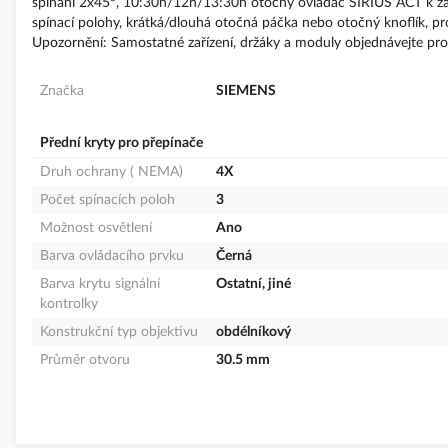
spínání 2x45°, 10:30h/12h/13:30h otočný ovladač SIRIUS ACT k zapn
spínací polohy, krátká/dlouhá otočná páčka nebo otočný knoflík, pro
Upozornění: Samostatné zařízení, držáky a moduly objednávejte pros
Značka
SIEMENS
Přední kryty pro přepínače
Druh ochrany ( NEMA)
4X
Počet spínacích poloh
3
Možnost osvětlení
Ano
Barva ovládacího prvku
Černá
Barva krytu signální
Ostatní, jiné
kontrolky
Konstrukční typ objektivu
obdélníkový
Průměr otvoru
30.5 mm