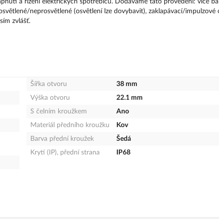
utí a řízení elektrických spotřebičů. Dodáváme tato provedení: více ba
světlené/neprosvětlené (osvětlení lze dovybavit), zaklapávací/impulzové 
ím zvlášť.
Šířka otvoru
38 mm
Výška otvoru
22.1 mm
S čelním kroužkem
Ano
Materiál předního kroužku
Kov
Barva přední kroužek
Šedá
Krytí (IP), přední strana
IP68