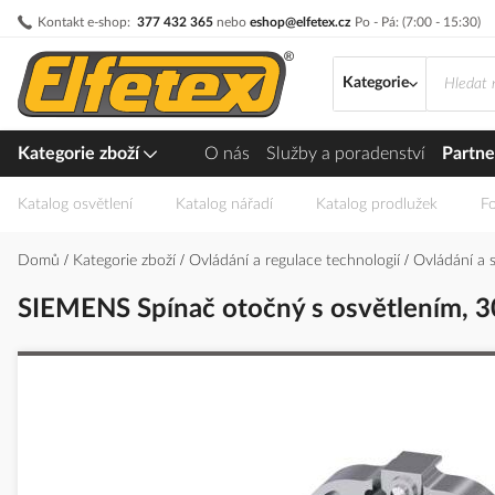
Přejít
Kontakt e-shop:
377 432 365
nebo
eshop@elfetex.cz
Po - Pá: (7:00 - 15:30)
na
obsah
Kategorie
Kategorie zboží
O nás
Služby a poradenství
Partne
Katalog osvětlení
Katalog nářadí
Katalog prodlužek
Fo
Domů
Kategorie zboží
Ovládání a regulace technologií
Ovládání a 
SIEMENS Spínač otočný s osvětlením, 30
Přeskočit
na
konec
galerie
s