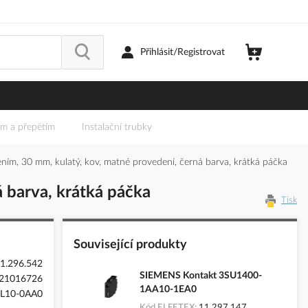
Přihlásit/Registrovat
em a přepětím
Instalační trubky
ím, 30 mm, kulatý, kov, matné provedení, černá barva, krátká páčka
 barva, krátká páčka
Tisk
Související produkty
1.296.542
SIEMENS Kontakt 3SU1400-
21016726
1AA10-1EA0
L10-0AA0
Kód ELFETEX
11.297.147