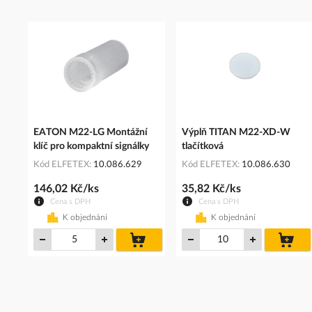
EATON M22-LG Montážní
Výplň TITAN M22-XD-W
klíč pro kompaktní signálky
tlačítková
Kód ELFETEX
10.086.629
Kód ELFETEX
10.086.630
146,02 Kč/ks
35,82 Kč/ks
Cena s DPH
Cena s DPH
K objednání
K objednání
do
do
košíku
koš