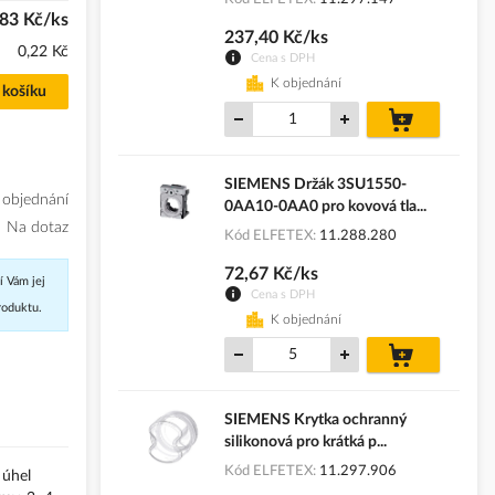
83 Kč/ks
237,40 Kč/ks
0,22 Kč
Cena s DPH
K objednání
 košíku
do
košíku
SIEMENS Držák 3SU1550-
 objednání
0AA10-0AA0 pro kovová tla...
Na dotaz
Kód ELFETEX
11.288.280
72,67 Kč/ks
í Vám jej
Cena s DPH
roduktu.
K objednání
do
košíku
SIEMENS Krytka ochranný
silikonová pro krátká p...
Kód ELFETEX
11.297.906
 úhel