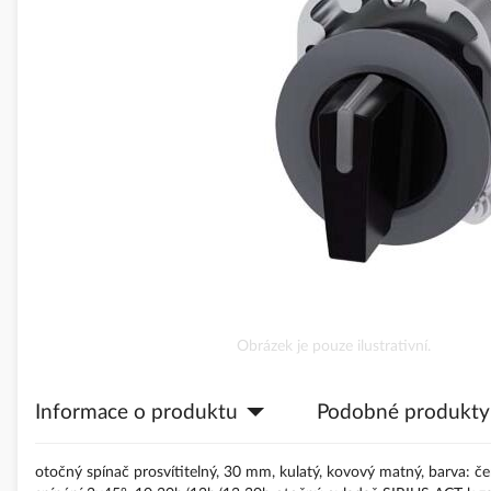
obrázky
Přeskočit
Obrázek je pouze ilustrativní.
na
začátek
Informace o produktu
Podobné produkty
galerie
s
obrázky
otočný spínač prosvítitelný, 30 mm, kulatý, kovový matný, barva: če