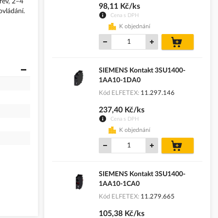
rev, 2–4
98,11 Kč/ks
ovládání.
Cena s DPH
K objednání
do
košíku
SIEMENS Kontakt 3SU1400-
1AA10-1DA0
Kód ELFETEX
11.297.146
237,40 Kč/ks
Cena s DPH
K objednání
do
košíku
SIEMENS Kontakt 3SU1400-
1AA10-1CA0
Kód ELFETEX
11.279.665
105,38 Kč/ks