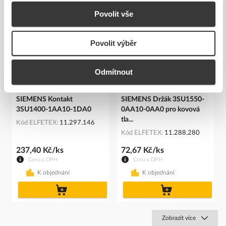
Povolit vše
Povolit výběr
Odmítnout
SIEMENS Kontakt
SIEMENS Držák 3SU1550-
3SU1400-1AA10-1DA0
0AA10-0AA0 pro kovová
tla...
Kód ELFETEX
11.297.146
Kód ELFETEX
11.288.280
237,40 Kč/ks
72,67 Kč/ks
Cena s DPH
Cena s DPH
K objednání
K objednání
do
do
košíku
košíku
Zobrazit více