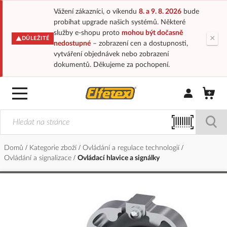
Vážení zákazníci, o víkendu
8. a 9. 8. 2026
bude
probíhat upgrade našich systémů. Některé
služby e-shopu proto
mohou být dočasně
×
DŮLEŽITÉ
nedostupné
– zobrazení cen a dostupnosti,
vytváření objednávek nebo zobrazení
dokumentů. Děkujeme za pochopení.
Přihlásit/Regi
Domů
Kategorie zboží
Ovládání a regulace technologií
Ovládání a signalizace
Ovládací hlavice a signálky
Přeskočit
na
konec
galerie