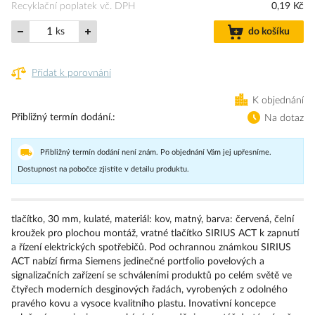
Recyklační poplatek vč. DPH
0,19 Kč
ks
do košíku
Přidat k porovnání
K objednání
Přibližný termín dodání.
Na dotaz
Přibližný termín dodání není znám. Po objednání Vám jej upřesníme.
Dostupnost na pobočce zjistíte v detailu produktu.
tlačítko, 30 mm, kulaté, materiál: kov, matný, barva: červená, čelní
kroužek pro plochou montáž, vratné tlačítko SIRIUS ACT k zapnutí
a řízení elektrických spotřebičů. Pod ochrannou známkou SIRIUS
ACT nabízí firma Siemens jedinečné portfolio povelových a
signalizačních zařízení se schváleními produktů po celém světě ve
čtyřech moderních desginových řadách, vyrobených z odolného
pravého kovu a vysoce kvalitního plastu. Inovativní koncepce