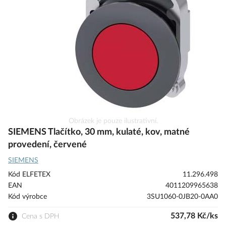
s
obrázky
Přeskočit
Obrázek je pouze ilustrativní.
na
SIEMENS Tlačítko, 30 mm, kulaté, kov, matné
začátek
provedení, červené
galerie
SIEMENS
s
obrázky
Kód ELFETEX
11.296.498
EAN
4011209965638
Kód výrobce
3SU1060-0JB20-0AA0
537,78 Kč/ks
Cena s DPH