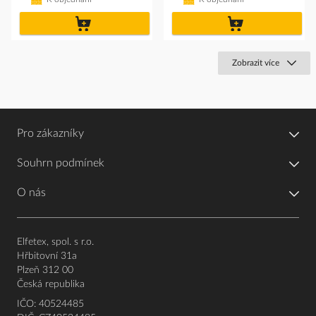
do
do
košíku
košíku
Zobrazit více
Pro zákazníky
Souhrn podmínek
O nás
Elfetex, spol. s r.o.
Hřbitovní 31a
Plzeň 312 00
Česká republika
IČO: 40524485