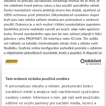
založená na principu zacvakávání usnadňuje montáž do té míry, že
vše zvládnete hravě jednou rukou a bez použití speciálního nářadí.
Funkci montážních otvorů přebírají otvory bez drážek, opatřené už
100% ochranou proti přetočení. Díkyvšeobecně vysokému stupni
krytí jsou tato odolná zařízení vhodná pro průmyslové a venkovní
použití. Dokonce je u nich možné i čištění vysokotlakým paprskem.
Spolehlivý provoz nedokáže narušit ani prach, oleje nebo agresivní
louhy. Kromě standardního zapo jení lze tato zařízení připojit k řídicí
jednotce i přes PROFINET, AS-Interface nebo IO-Link. Tím snížíte
své náklady na kabeláž, minimalizujete zdroje chyb a získáte vyšší
flexibilitu. Grafický online konfigurátor pohodlně pomůže s výběrem
a objednáním jednotlivých součástek, krytů a popisků. K dispozici je
rozsáhlá dokumentace (např. příručka, 3D data, schémata zapojení).
Dodáváme tato provedení: více barev, prosvětlené/neprosvětlené, s
popiskem/bez popisku, zaklapávací/impulzové ovládání, různé výšky
tlačítek a čelních kroužků. Upozornění: Samostatné zařízení, držáky
a moduly objednávejte prosím zvlášť. SIRIUS ACT – Performance in
Tato webová stránka používá cookies
Action při udělování příkazů a hlášení. Jednoduše smontovatelný,
K personalizaci obsahu a reklam, poskytování funkcí
jednoduše silný, jednoduše perfektní.
sociálních médií a analýze naší návštěvnosti využíváme
soubory cookie. Informace o tom, jak náš web používáte,
Značka
SIEMENS
sdílíme se svými partnery pro sociální média, inzerci a