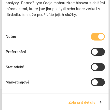
analýzy. Partneři tyto údaje mohou zkombinovat s dalšími
Přední kryty pro tlačítka
informacemi, které jste jim poskytli nebo které získali v
Průměr otvoru
30.5 mm
důsledku toho, že používáte jejich služby.
Barva tlačítka
Červená
Počet řídicích bodů
1
Výběr
Design tlačítka
Ostatní, jiné
Nutné
souhlasu
Barva přední kroužek
Šedá
Krytí (IP), přední strana
IP67/IP69K
Preferenční
Materiál předního kroužku
Kov
S čelním kroužkem
Ano
Statistické
Konstrukční typ objektivu
Kulatý
Marketingové
Zobrazit detaily
Související produkty