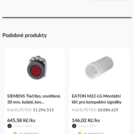
Podobné produkty
SIEMENS Tlačítko, osvětlené,
EATON M22-LG Montážní
30 mm, kulaté, kov...
klíč pro kompaktní signálky
Kód ELFETEX
11.296.513
Kód ELFETEX
10.086.629
645,58 Kč/ks
146,02 Kč/ks
Cena s DPH
Cena s DPH
K objednání
K objednání