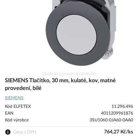
s
obrázky
Přeskočit
Obrázek je pouze ilustrativní.
na
SIEMENS Tlačítko, 30 mm, kulaté, kov, matné
začátek
provedení, bílé
galerie
SIEMENS
s
obrázky
Kód ELFETEX
11.296.496
EAN
4011209961876
Kód výrobce
3SU1060-0JA60-0AA0
764,27 Kč/ks
Cena s DPH