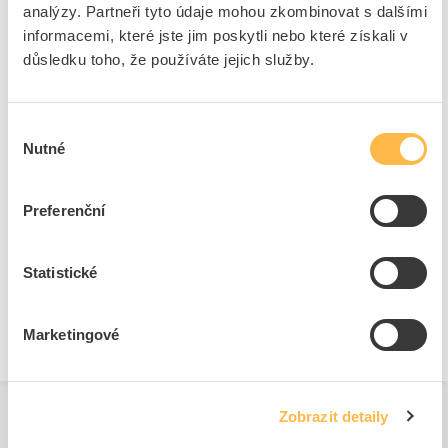
analýzy. Partneři tyto údaje mohou zkombinovat s dalšími
informacemi, které jste jim poskytli nebo které získali v
Přední kryty pro tlačítka
důsledku toho, že používáte jejich služby.
Průměr otvoru
30.5 mm
Barva tlačítka
Bílá
Výběr
Počet řídicích bodů
1
Nutné
souhlasu
Design tlačítka
Ostatní, jiné
Barva přední kroužek
Šedá
Preferenční
Krytí (IP), přední strana
IP67/IP69K
Materiál předního kroužku
Kov
S čelním kroužkem
Ano
Statistické
Konstrukční typ objektivu
Kulatý
Marketingové
Zobrazit detaily