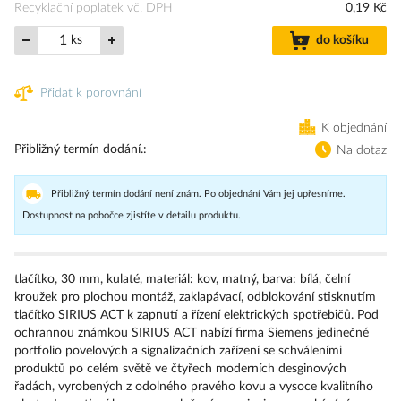
Recyklační poplatek vč. DPH
0,19 Kč
ks
do košíku
Přidat k porovnání
K objednání
Přibližný termín dodání.
Na dotaz
Přibližný termín dodání není znám. Po objednání Vám jej upřesníme.
Dostupnost na pobočce zjistíte v detailu produktu.
tlačítko, 30 mm, kulaté, materiál: kov, matný, barva: bílá, čelní
kroužek pro plochou montáž, zaklapávací, odblokování stisknutím
tlačítko SIRIUS ACT k zapnutí a řízení elektrických spotřebičů. Pod
ochrannou známkou SIRIUS ACT nabízí firma Siemens jedinečné
portfolio povelových a signalizačních zařízení se schváleními
produktů po celém světě ve čtyřech moderních desginových
řadách, vyrobených z odolného pravého kovu a vysoce kvalitního