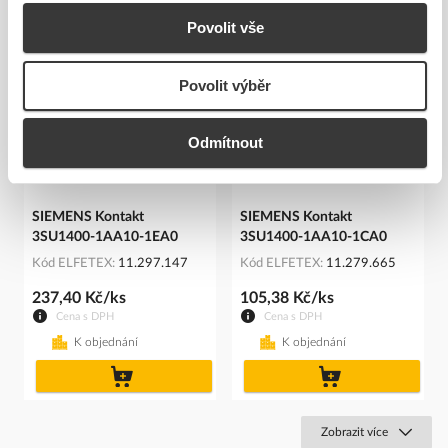
Související produkty
Povolit vše
Povolit výběr
Odmítnout
SIEMENS Kontakt
SIEMENS Kontakt
3SU1400-1AA10-1EA0
3SU1400-1AA10-1CA0
Kód ELFETEX
11.297.147
Kód ELFETEX
11.279.665
237,40 Kč/ks
105,38 Kč/ks
Cena s DPH
Cena s DPH
K objednání
K objednání
do
do
košíku
košíku
Zobrazit více