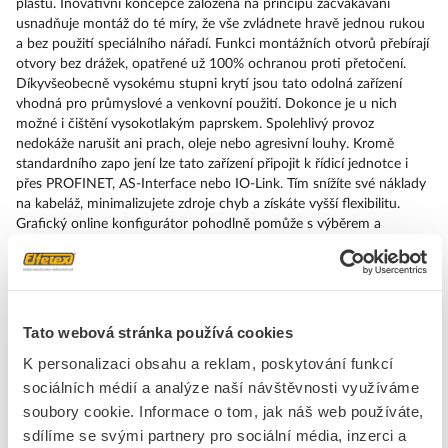
plastu. Inovativní koncepce založená na principu zacvakávání
usnadňuje montáž do té míry, že vše zvládnete hravě jednou rukou
a bez použití speciálního nářadí. Funkci montážních otvorů přebírají
otvory bez drážek, opatřené už 100% ochranou proti přetočení.
Díkyvšeobecně vysokému stupni krytí jsou tato odolná zařízení
vhodná pro průmyslové a venkovní použití. Dokonce je u nich
možné i čištění vysokotlakým paprskem. Spolehlivý provoz
nedokáže narušit ani prach, oleje nebo agresivní louhy. Kromě
standardního zapo jení lze tato zařízení připojit k řídicí jednotce i
přes PROFINET, AS-Interface nebo IO-Link. Tím snížíte své náklady
na kabeláž, minimalizujete zdroje chyb a získáte vyšší flexibilitu.
Grafický online konfigurátor pohodlně pomůže s výběrem a
objednáním jednotlivých součástek, krytů a popisků. K dispozici je
rozsáhlá dokumentace (např. příručka, 3D data, schémata zapojení).
Dodáváme tato provedení: více barev, prosvětlené/neprosvětlené, s
popiskem/bez popisku, zaklapávací/impulzové ovládání, různé výšky
tlačítek a čelních kroužků. Upozornění: Samostatné zařízení, držáky
Tato webová stránka používá cookies
a moduly objednávejte prosím zvlášť. SIRIUS ACT – Performance in
K personalizaci obsahu a reklam, poskytování funkcí
Action při udělování příkazů a hlášení. Jednoduše smontovatelný,
jednoduše silný, jednoduše perfektní.
sociálních médií a analýze naší návštěvnosti využíváme
soubory cookie. Informace o tom, jak náš web používáte,
Značka
SIEMENS
sdílíme se svými partnery pro sociální média, inzerci a