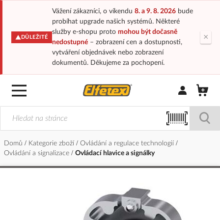
Vážení zákazníci, o víkendu
8. a 9. 8. 2026
bude
probíhat upgrade našich systémů. Některé
služby e-shopu proto
mohou být dočasně
×
DŮLEŽITÉ
nedostupné
– zobrazení cen a dostupnosti,
vytváření objednávek nebo zobrazení
dokumentů. Děkujeme za pochopení.
Přihlásit/Regi
Domů
Kategorie zboží
Ovládání a regulace technologií
Ovládání a signalizace
Ovládací hlavice a signálky
Přeskočit
na
konec
galerie