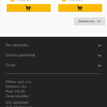
do
do
košíku
košíku
Zobrazit více
Pro zákazníky
Souhrn podmínek
O nás
Elfetex, spol. s r.o.
Hřbitovní 31a
Plzeň 312 00
Česká republika
IČO: 40524485