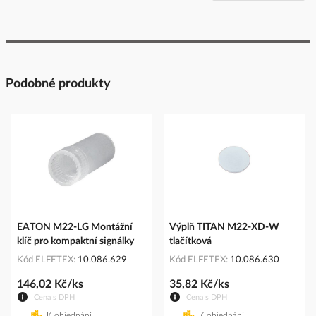
Podobné produkty
EATON M22-LG Montážní
Výplň TITAN M22-XD-W
klíč pro kompaktní signálky
tlačítková
Kód ELFETEX
10.086.629
Kód ELFETEX
10.086.630
146,02 Kč/ks
35,82 Kč/ks
Cena s DPH
Cena s DPH
K objednání
K objednání