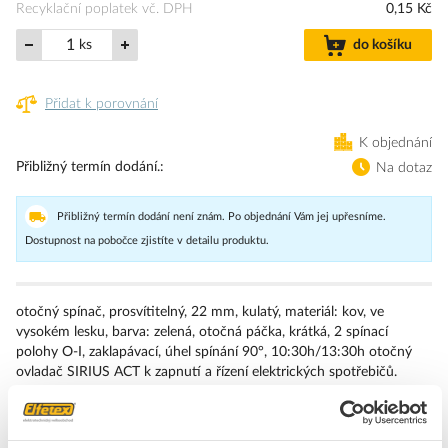
Recyklační poplatek vč. DPH
0,15 Kč
ks
do košíku
Přidat k porovnání
K objednání
Přibližný termín dodání.
Na dotaz
Přibližný termín dodání není znám. Po objednání Vám jej upřesníme.
Dostupnost na pobočce zjistíte v detailu produktu.
otočný spínač, prosvítitelný, 22 mm, kulatý, materiál: kov, ve
vysokém lesku, barva: zelená, otočná páčka, krátká, 2 spínací
polohy O-I, zaklapávací, úhel spínání 90°, 10:30h/13:30h otočný
ovladač SIRIUS ACT k zapnutí a řízení elektrických spotřebičů.
Dodáváme tato provedení: více barev, 2–4 spínací polohy,
krátká/dlouhá otočná páčka nebo otočný knoflík,
prosvětlené/neprosvětlené (osvětlení lze dovybavit),