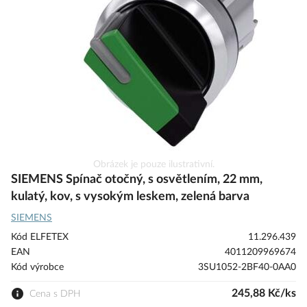
s
obrázky
Přeskočit
Obrázek je pouze ilustrativní.
na
SIEMENS Spínač otočný, s osvětlením, 22 mm,
začátek
kulatý, kov, s vysokým leskem, zelená barva
galerie
SIEMENS
s
obrázky
Kód ELFETEX
11.296.439
EAN
4011209969674
Kód výrobce
3SU1052-2BF40-0AA0
245,88 Kč/ks
Cena s DPH