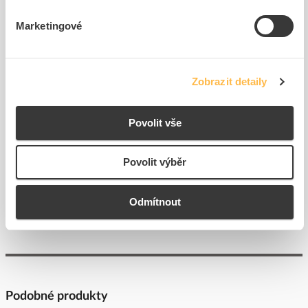
Marketingové
SIEMENS Modul LED
SIEMENS Modul LED
3SU1401-1BB40-1AA0
3SU1401-1BF40-1AA0
Zobrazit detaily
Kód ELFETEX
11.297.212
Kód ELFETEX
11.254.587
169,58 Kč/ks
283,43 Kč/ks
Povolit vše
Cena s DPH
Cena s DPH
K objednání
K objednání
Povolit výběr
do
do
košíku
košíku
Odmítnout
Zobrazit více
Podobné produkty