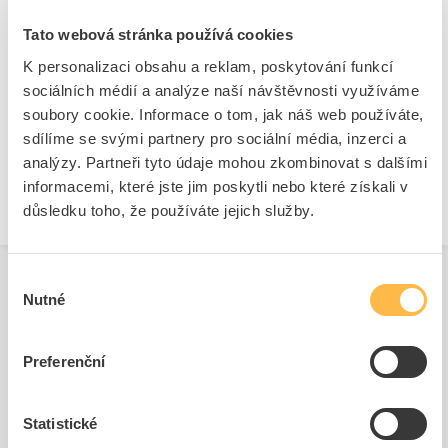
zaklapávací/impulzové ovládání. Upozornění: Samostatné zařízení,
držáky a moduly objednávejte prosím zvlášť.
Tato webová stránka používá cookies
K personalizaci obsahu a reklam, poskytování funkcí
Značka
SIEMENS
sociálních médií a analýze naší návštěvnosti využíváme
soubory cookie. Informace o tom, jak náš web používáte,
Přední kryty pro přepínače
sdílíme se svými partnery pro sociální média, inzerci a
analýzy. Partneři tyto údaje mohou zkombinovat s dalšími
Druh ochrany ( NEMA)
4X
informacemi, které jste jim poskytli nebo které získali v
důsledku toho, že používáte jejich služby.
Výběr
Nutné
souhlasu
Související produkty
Preferenční
Statistické