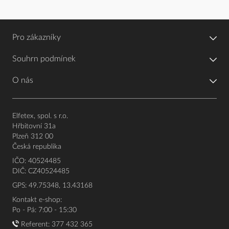
Pro zákazníky
Souhrn podmínek
O nás
Elfetex, spol. s r.o.
Hřbitovní 31a
Plzeň 312 00
Česká republika
IČO: 40524485
DIČ: CZ40524485
GPS: 49.75348, 13.43168
Kontakt e-shop:
Po - Pá: 7:00 - 15:30
Referent:
377 432 365