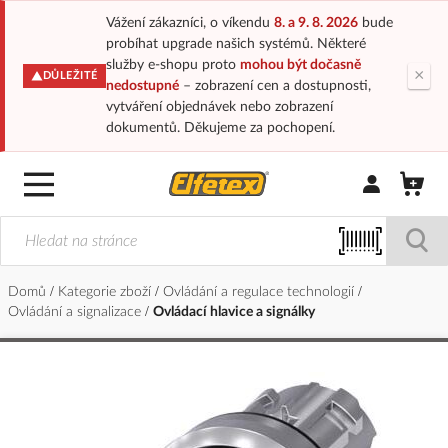
Vážení zákazníci, o víkendu
8. a 9. 8. 2026
bude
probíhat upgrade našich systémů. Některé
služby e-shopu proto
mohou být dočasně
×
DŮLEŽITÉ
nedostupné
– zobrazení cen a dostupnosti,
vytváření objednávek nebo zobrazení
dokumentů. Děkujeme za pochopení.
Přihlásit/Regi
Domů
Kategorie zboží
Ovládání a regulace technologií
Ovládání a signalizace
Ovládací hlavice a signálky
Přeskočit
na
konec
galerie