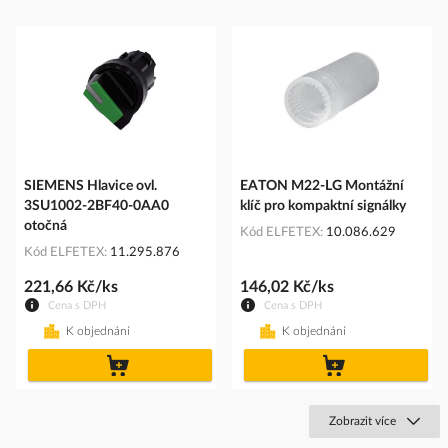
SIEMENS Hlavice ovl.
EATON M22-LG Montážní
3SU1002-2BF40-0AA0
klíč pro kompaktní signálky
otočná
Kód ELFETEX
10.086.629
Kód ELFETEX
11.295.876
221,66 Kč/ks
146,02 Kč/ks
Cena s DPH
Cena s DPH
K objednání
K objednání
do
do
košíku
košíku
Zobrazit více