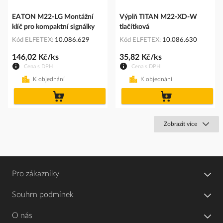
EATON M22-LG Montážní
Výplň TITAN M22-XD-W
klíč pro kompaktní signálky
tlačítková
Kód ELFETEX
10.086.629
Kód ELFETEX
10.086.630
146,02 Kč/ks
35,82 Kč/ks
Cena s DPH
Cena s DPH
K objednání
K objednání
do
do
košíku
košíku
Zobrazit více
Pro zákazníky
Souhrn podmínek
O nás