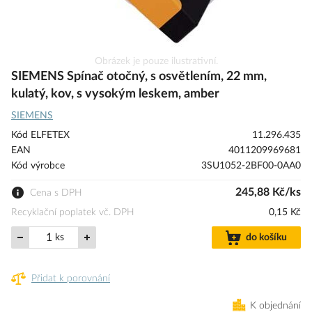
Přeskočit
Obrázek je pouze ilustrativní.
na
SIEMENS Spínač otočný, s osvětlením, 22 mm,
začátek
kulatý, kov, s vysokým leskem, amber
galerie
SIEMENS
s
obrázky
Kód ELFETEX
11.296.435
EAN
4011209969681
Kód výrobce
3SU1052-2BF00-0AA0
245,88 Kč/ks
Cena s DPH
Recyklační poplatek vč. DPH
0,15 Kč
ks
do košíku
Přidat k porovnání
K objednání