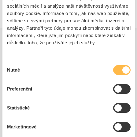
Druh ochrany ( NEMA)
4X
sociálních médií a analýze naší návštěvnosti využíváme
soubory cookie. Informace o tom, jak náš web používáte,
sdílíme se svými partnery pro sociální média, inzerci a
analýzy. Partneři tyto údaje mohou zkombinovat s dalšími
informacemi, které jste jim poskytli nebo které získali v
důsledku toho, že používáte jejich služby.
Související produkty
Výběr
Nutné
souhlasu
Preferenční
Statistické
SIEMENS Krytka ochranný
SIEMENS Kontakt
silikonová pro krátká p...
3SU1400-1AA10-1DA0
Marketingové
Kód ELFETEX
11.297.906
Kód ELFETEX
11.297.146