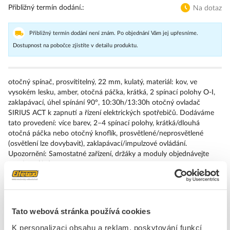
Přibližný termín dodání.
Na dotaz
Přibližný termín dodání není znám. Po objednání Vám jej upřesníme.
Dostupnost na pobočce zjistíte v detailu produktu.
otočný spínač, prosvítitelný, 22 mm, kulatý, materiál: kov, ve
vysokém lesku, amber, otočná páčka, krátká, 2 spínací polohy O-I,
zaklapávací, úhel spínání 90°, 10:30h/13:30h otočný ovladač
SIRIUS ACT k zapnutí a řízení elektrických spotřebičů. Dodáváme
tato provedení: více barev, 2–4 spínací polohy, krátká/dlouhá
otočná páčka nebo otočný knoflík, prosvětlené/neprosvětlené
(osvětlení lze dovybavit), zaklapávací/impulzové ovládání.
Upozornění: Samostatné zařízení, držáky a moduly objednávejte
prosím zvlášť.
Značka
SIEMENS
Tato webová stránka používá cookies
Přední kryty pro přepínače
K personalizaci obsahu a reklam, poskytování funkcí