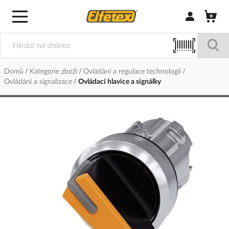
Přihlásit/Regi
Domů
Kategorie zboží
Ovládání a regulace technologií
Ovládání a signalizace
Ovládací hlavice a signálky
Přeskočit
na
konec
galerie
s
obrázky