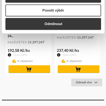
Povolit výběr
Odmítnout
SIEMENS Modul LED s
SIEMENS Kontakt
integrovanou LED AC/DC 6-
3SU1400-1AA10-1EA0
24...
Kód ELFETEX
11.297.147
Kód ELFETEX
11.297.247
192,58 Kč/ks
237,40 Kč/ks
Cena s DPH
Cena s DPH
K objednání
K objednání
do
do
košíku
košíku
Zobrazit více