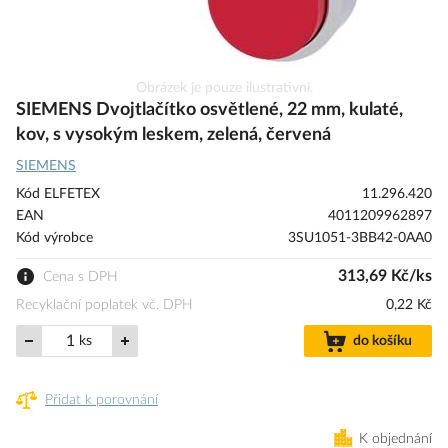
Přeskočit
Obrázek je pouze ilustrativní.
na
SIEMENS Dvojtlačítko osvětlené, 22 mm, kulaté,
začátek
kov, s vysokým leskem, zelená, červená
galerie
SIEMENS
s
obrázky
Kód ELFETEX
11.296.420
EAN
4011209962897
Kód výrobce
3SU1051-3BB42-0AA0
313,69 Kč/ks
Cena s DPH
Recyklační poplatek vč. DPH
0,22 Kč
ks
do košíku
Přidat k porovnání
K objednání