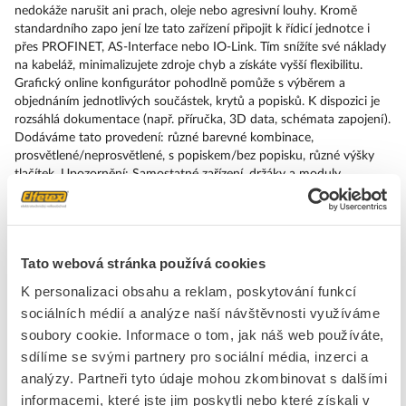
nedokáže narušit ani prach, oleje nebo agresivní louhy. Kromě
standardního zapo jení lze tato zařízení připojit k řídicí jednotce i
přes PROFINET, AS-Interface nebo IO-Link. Tím snížíte své náklady
na kabeláž, minimalizujete zdroje chyb a získáte vyšší flexibilitu.
Grafický online konfigurátor pohodlně pomůže s výběrem a
objednáním jednotlivých součástek, krytů a popisků. K dispozici je
rozsáhlá dokumentace (např. příručka, 3D data, schémata zapojení).
Dodáváme tato provedení: různé barevné kombinace,
prosvětlené/neprosvětlené, s popiskem/bez popisku, různé výšky
tlačítek. Upozornění: Samostatné zařízení, držáky a moduly
objednávejte prosím zvlášť. SIRIUS ACT – Performance in Action
při udělování příkazů a hlášení. Jednoduše smontovatelný,
jednoduše silný, jednoduše perfektní.
Tato webová stránka používá cookies
Značka
SIEMENS
K personalizaci obsahu a reklam, poskytování funkcí
sociálních médií a analýze naší návštěvnosti využíváme
Přední kryty pro tlačítka
soubory cookie. Informace o tom, jak náš web používáte,
Barva tlačítka
Červená / zelená
sdílíme se svými partnery pro sociální média, inzerci a
analýzy. Partneři tyto údaje mohou zkombinovat s dalšími
Počet řídicích bodů
1
informacemi, které jste jim poskytli nebo které získali v
Konstrukční typ objektivu
Oválný