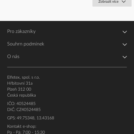
Zobrazit více
Pro zákazníky
Souhrn podmínek
O nás
Elfetex, spol. s r.o.
Hřbitovní 31a
Plzeň 312 00
Česká republika
IČO: 40524485
DIČ: CZ40524485
GPS: 49.75348, 13.43168
Kontakt e-shop:
Po - Pá: 7:00 - 15:30