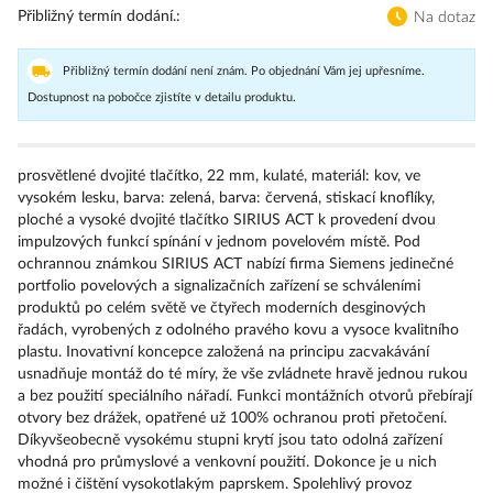
Přibližný termín dodání.
Na dotaz
Přibližný termín dodání není znám. Po objednání Vám jej upřesníme.
Dostupnost na pobočce zjistíte v detailu produktu.
prosvětlené dvojité tlačítko, 22 mm, kulaté, materiál: kov, ve
vysokém lesku, barva: zelená, barva: červená, stiskací knoflíky,
ploché a vysoké dvojité tlačítko SIRIUS ACT k provedení dvou
impulzových funkcí spínání v jednom povelovém místě. Pod
ochrannou známkou SIRIUS ACT nabízí firma Siemens jedinečné
portfolio povelových a signalizačních zařízení se schváleními
produktů po celém světě ve čtyřech moderních desginových
řadách, vyrobených z odolného pravého kovu a vysoce kvalitního
plastu. Inovativní koncepce založená na principu zacvakávání
usnadňuje montáž do té míry, že vše zvládnete hravě jednou rukou
a bez použití speciálního nářadí. Funkci montážních otvorů přebírají
otvory bez drážek, opatřené už 100% ochranou proti přetočení.
Díkyvšeobecně vysokému stupni krytí jsou tato odolná zařízení
vhodná pro průmyslové a venkovní použití. Dokonce je u nich
možné i čištění vysokotlakým paprskem. Spolehlivý provoz