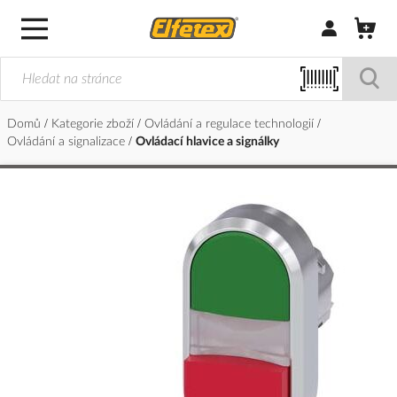
Přihlásit/Regi
Domů
Kategorie zboží
Ovládání a regulace technologií
Ovládání a signalizace
Ovládací hlavice a signálky
Přeskočit
na
konec
galerie
s
obrázky