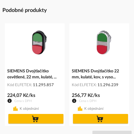
Podobné produkty
SIEMENS Dvojtlačítko
SIEMENS Dvojtlačítko 22
osvětlené, 22 mm, kulaté, ...
mm, kulaté, kov, s vyso...
Kód ELFETEX
11.295.857
Kód ELFETEX
11.296.239
224,07 Kč/ks
256,77 Kč/ks
Cena s DPH
Cena s DPH
K objednání
K objednání
do
do
košíku
košíku