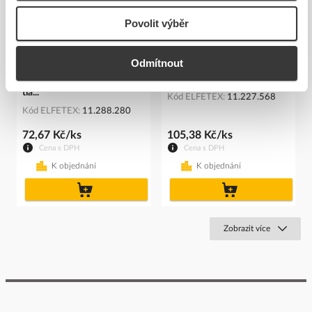
Povolit výběr
Odmítnout
SIEMENS Držák 3SU1550-
SIEMENS Kontakt
0AA10-0AA0 pro kovová
3SU1400-1AA10-1BA0
tla...
Kód ELFETEX
11.227.568
Kód ELFETEX
11.288.280
72,67 Kč/ks
105,38 Kč/ks
Cena s DPH
Cena s DPH
K objednání
K objednání
do
do
košíku
košíku
Zobrazit více