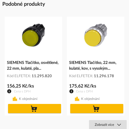
Podobné produkty
SIEMENS Tlačítko, osvětlené,
SIEMENS Tlačítko, 22 mm,
22 mm, kulaté, pla...
kulaté, kov, s vysokým...
Kód ELFETEX
11.295.820
Kód ELFETEX
11.296.178
156,25 Kč/ks
175,62 Kč/ks
Cena s DPH
Cena s DPH
K objednání
K objednání
do
do
košíku
košíku
Zobrazit více