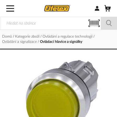
Přihlásit/Regi
Domů
Kategorie zboží
Ovládání a regulace technologií
Ovládání a signalizace
Ovládací hlavice a signálky
Přeskočit
na
konec
galerie
s
obrázky