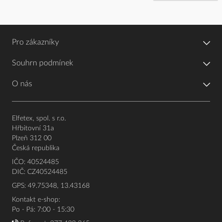
Pro zákazníky
Souhrn podmínek
O nás
Elfetex, spol. s r.o.
Hřbitovní 31a
Plzeň 312 00
Česká republika
IČO: 40524485
DIČ: CZ40524485
GPS: 49.75348, 13.43168
Kontakt e-shop:
Po - Pá: 7:00 - 15:30