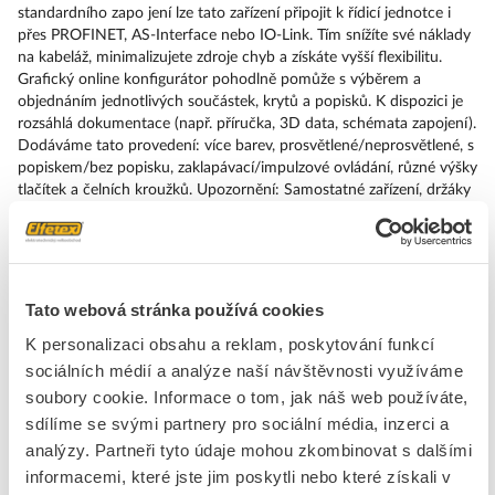
standardního zapo jení lze tato zařízení připojit k řídicí jednotce i
přes PROFINET, AS-Interface nebo IO-Link. Tím snížíte své náklady
na kabeláž, minimalizujete zdroje chyb a získáte vyšší flexibilitu.
Grafický online konfigurátor pohodlně pomůže s výběrem a
objednáním jednotlivých součástek, krytů a popisků. K dispozici je
rozsáhlá dokumentace (např. příručka, 3D data, schémata zapojení).
Dodáváme tato provedení: více barev, prosvětlené/neprosvětlené, s
popiskem/bez popisku, zaklapávací/impulzové ovládání, různé výšky
tlačítek a čelních kroužků. Upozornění: Samostatné zařízení, držáky
a moduly objednávejte prosím zvlášť. SIRIUS ACT – Performance in
Action při udělování příkazů a hlášení. Jednoduše smontovatelný,
jednoduše silný, jednoduše perfektní.
Tato webová stránka používá cookies
Značka
SIEMENS
K personalizaci obsahu a reklam, poskytování funkcí
sociálních médií a analýze naší návštěvnosti využíváme
Přední kryty pro tlačítka
soubory cookie. Informace o tom, jak náš web používáte,
Průměr otvoru
22.3 mm
sdílíme se svými partnery pro sociální média, inzerci a
Barva tlačítka
Žlutá
analýzy. Partneři tyto údaje mohou zkombinovat s dalšími
Možnost osvětlení
Ano
informacemi, které jste jim poskytli nebo které získali v