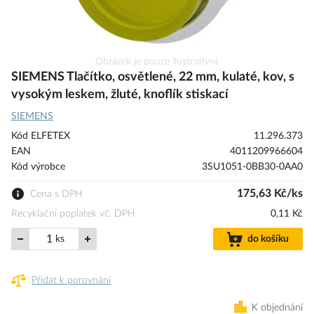
Přeskočit
Obrázek je pouze ilustrativní.
na
SIEMENS Tlačítko, osvětlené, 22 mm, kulaté, kov, s
začátek
vysokým leskem, žluté, knoflík stiskací
galerie
SIEMENS
s
obrázky
Kód ELFETEX
11.296.373
EAN
4011209966604
Kód výrobce
3SU1051-0BB30-0AA0
175,63 Kč/ks
Cena s DPH
Recyklační poplatek vč. DPH
0,11 Kč
ks
do košíku
Přidat k porovnání
K objednání