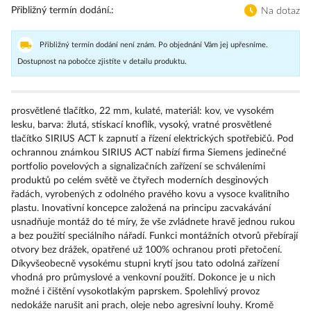
Přibližný termín dodání.
Na dotaz
Přibližný termín dodání není znám. Po objednání Vám jej upřesníme.
Dostupnost na pobočce zjistíte v detailu produktu.
prosvětlené tlačítko, 22 mm, kulaté, materiál: kov, ve vysokém
lesku, barva: žlutá, stiskací knoflík, vysoký, vratné prosvětlené
tlačítko SIRIUS ACT k zapnutí a řízení elektrických spotřebičů. Pod
ochrannou známkou SIRIUS ACT nabízí firma Siemens jedinečné
portfolio povelových a signalizačních zařízení se schváleními
produktů po celém světě ve čtyřech moderních desginových
řadách, vyrobených z odolného pravého kovu a vysoce kvalitního
plastu. Inovativní koncepce založená na principu zacvakávání
usnadňuje montáž do té míry, že vše zvládnete hravě jednou rukou
a bez použití speciálního nářadí. Funkci montážních otvorů přebírají
otvory bez drážek, opatřené už 100% ochranou proti přetočení.
Díkyvšeobecně vysokému stupni krytí jsou tato odolná zařízení
vhodná pro průmyslové a venkovní použití. Dokonce je u nich
možné i čištění vysokotlakým paprskem. Spolehlivý provoz
nedokáže narušit ani prach, oleje nebo agresivní louhy. Kromě