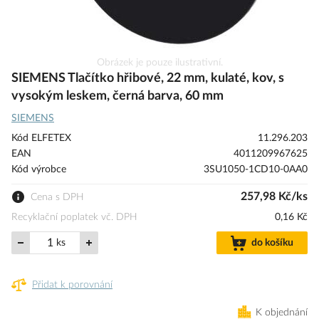
Přeskočit
Obrázek je pouze ilustrativní.
na
SIEMENS Tlačítko hřibové, 22 mm, kulaté, kov, s
začátek
vysokým leskem, černá barva, 60 mm
galerie
SIEMENS
s
obrázky
Kód ELFETEX
11.296.203
EAN
4011209967625
Kód výrobce
3SU1050-1CD10-0AA0
257,98 Kč/ks
Cena s DPH
Recyklační poplatek vč. DPH
0,16 Kč
ks
do košíku
Přidat k porovnání
K objednání