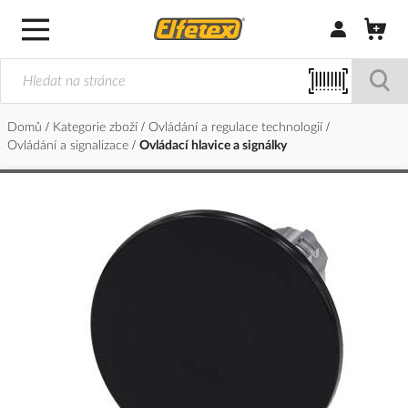
Přihlásit/Regi
Domů
Kategorie zboží
Ovládání a regulace technologií
Ovládání a signalizace
Ovládací hlavice a signálky
Přeskočit
na
konec
galerie
s
obrázky