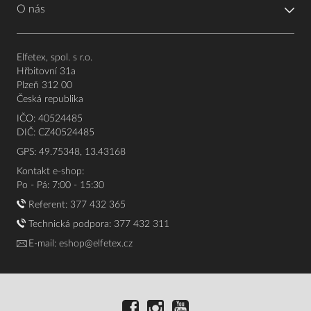
O nás
Elfetex, spol. s r.o.
Hřbitovní 31a
Plzeň 312 00
Česká republika
IČO: 40524485
DIČ: CZ40524485
GPS: 49.75348, 13.43168
Kontakt e-shop:
Po - Pá: 7:00 - 15:30
Referent:
377 432 365
Technická podpora: 377 432 311
E-mail:
eshop@elfetex.cz