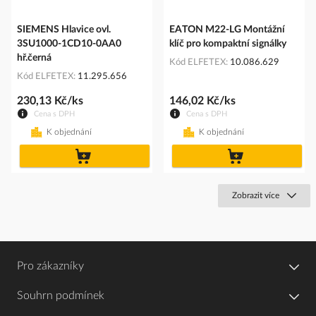
SIEMENS Hlavice ovl.
EATON M22-LG Montážní
3SU1000-1CD10-0AA0
klíč pro kompaktní signálky
hř.černá
Kód ELFETEX
10.086.629
Kód ELFETEX
11.295.656
230,13 Kč/ks
146,02 Kč/ks
Cena s DPH
Cena s DPH
K objednání
K objednání
do
do
košíku
košíku
Zobrazit více
Pro zákazníky
Souhrn podmínek