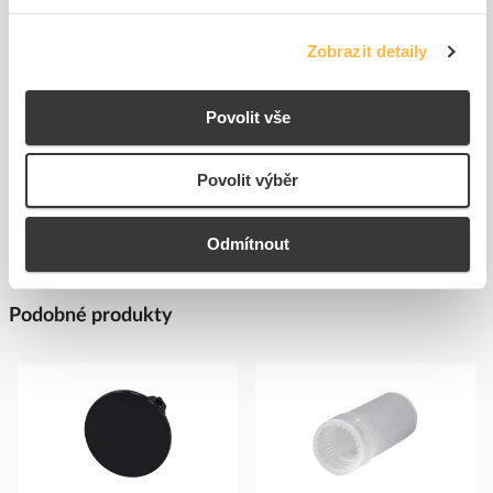
72,67 Kč/ks
237,40 Kč/ks
Cena s DPH
Cena s DPH
Zobrazit detaily
K objednání
K objednání
do
do
Povolit vše
košíku
košíku
Zobrazit více
Povolit výběr
Odmítnout
Podobné produkty