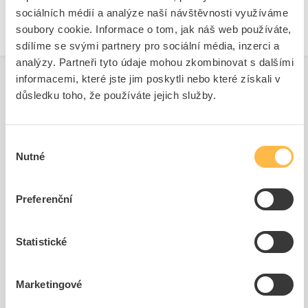
sociálních médií a analýze naší návštěvnosti využíváme
soubory cookie. Informace o tom, jak náš web používáte,
sdílíme se svými partnery pro sociální média, inzerci a
analýzy. Partneři tyto údaje mohou zkombinovat s dalšími
informacemi, které jste jim poskytli nebo které získali v
důsledku toho, že používáte jejich služby.
Související produkty
Výběr
Nutné
souhlasu
Preferenční
Statistické
SIEMENS Držák 3SU1550-
SIEMENS Kontakt
0AA10-0AA0 pro kovová
3SU1400-1AA10-1EA0
tla...
Marketingové
Kód ELFETEX
11.297.147
Kód ELFETEX
11.288.280