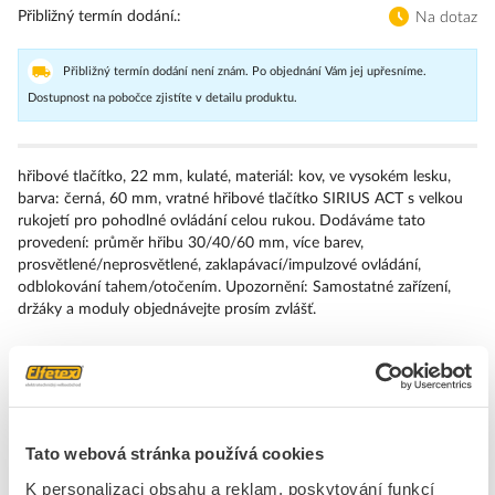
Přibližný termín dodání.
Na dotaz
Přibližný termín dodání není znám. Po objednání Vám jej upřesníme.
Dostupnost na pobočce zjistíte v detailu produktu.
hřibové tlačítko, 22 mm, kulaté, materiál: kov, ve vysokém lesku,
barva: černá, 60 mm, vratné hřibové tlačítko SIRIUS ACT s velkou
rukojetí pro pohodlné ovládání celou rukou. Dodáváme tato
provedení: průměr hřibu 30/40/60 mm, více barev,
prosvětlené/neprosvětlené, zaklapávací/impulzové ovládání,
odblokování tahem/otočením. Upozornění: Samostatné zařízení,
držáky a moduly objednávejte prosím zvlášť.
Značka
SIEMENS
Čelní kryty pro hřibová tlačítka
Tato webová stránka používá cookies
Stupeň krytí (IP)
IP67/IP69K
K personalizaci obsahu a reklam, poskytování funkcí
Druh ochrany ( NEMA)
13