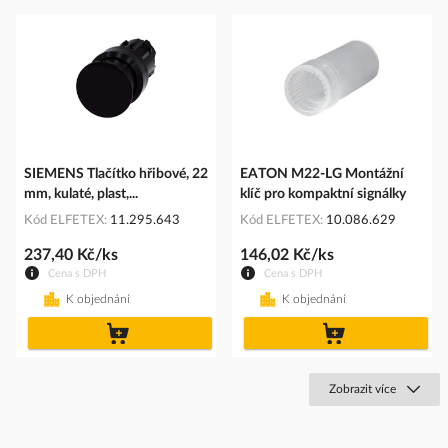
SIEMENS Tlačítko hřibové, 22
EATON M22-LG Montážní
mm, kulaté, plast,...
klíč pro kompaktní signálky
Kód ELFETEX
11.295.643
Kód ELFETEX
10.086.629
237,40 Kč/ks
146,02 Kč/ks
Cena s DPH
Cena s DPH
K objednání
K objednání
do
do
košíku
košíku
Zobrazit více