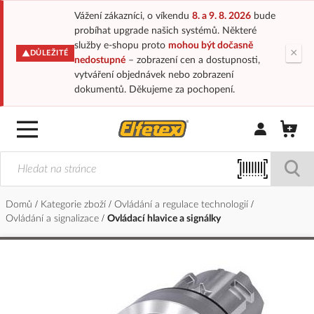
Vážení zákazníci, o víkendu
8. a 9. 8. 2026
bude
probíhat upgrade našich systémů. Některé
služby e-shopu proto
mohou být dočasně
×
DŮLEŽITÉ
nedostupné
– zobrazení cen a dostupnosti,
vytváření objednávek nebo zobrazení
dokumentů. Děkujeme za pochopení.
Přihlásit/Regi
Domů
Kategorie zboží
Ovládání a regulace technologií
Ovládání a signalizace
Ovládací hlavice a signálky
Přeskočit
na
konec
galerie