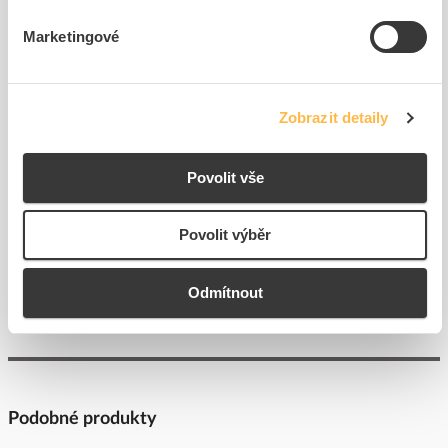
Marketingové
SIEMENS Kontakt
SIEMENS Kontakt
3SU1400-1AA10-1DA0
3SU1400-1AA10-1BA0
Kód ELFETEX
11.297.146
Kód ELFETEX
11.227.568
Zobrazit detaily
237,40 Kč/ks
105,38 Kč/ks
Cena s DPH
Cena s DPH
Povolit vše
K objednání
K objednání
do
do
Povolit výběr
košíku
košíku
Zobrazit více
Odmítnout
Podobné produkty