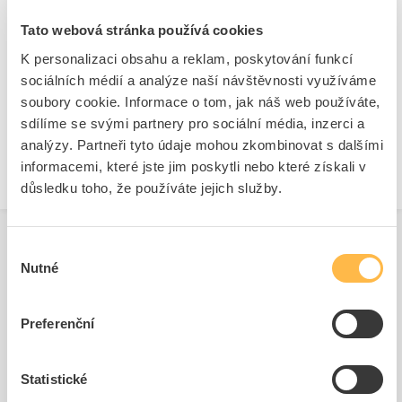
Značka
SIEMENS
Tato webová stránka používá cookies
K personalizaci obsahu a reklam, poskytování funkcí
sociálních médií a analýze naší návštěvnosti využíváme
Čelní kryty pro hřibová tlačítka
soubory cookie. Informace o tom, jak náš web používáte,
Stupeň krytí (IP)
IP67/IP69K
sdílíme se svými partnery pro sociální média, inzerci a
Druh ochrany ( NEMA)
13
analýzy. Partneři tyto údaje mohou zkombinovat s dalšími
informacemi, které jste jim poskytli nebo které získali v
důsledku toho, že používáte jejich služby.
Výběr
Nutné
souhlasu
Související produkty
Preferenční
Statistické