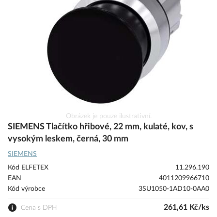
s
obrázky
Přeskočit
Obrázek je pouze ilustrativní.
na
SIEMENS Tlačítko hřibové, 22 mm, kulaté, kov, s
začátek
vysokým leskem, černá, 30 mm
galerie
SIEMENS
s
obrázky
Kód ELFETEX
11.296.190
EAN
4011209966710
Kód výrobce
3SU1050-1AD10-0AA0
261,61 Kč/ks
Cena s DPH