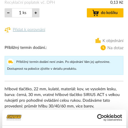
Recyklační poplatek vč. DPH
0,13 Kč
ks
do košíku
Přidat k porovnání
K objednání
Přibližný termín dodání.
Na dotaz
Přibližný termín dodání není znám. Po objednání Vám jej upřesníme.
Dostupnost na pobočce zjistíte v detailu produktu.
hřibové tlačítko, 22 mm, kulaté, materiál: kov, ve vysokém lesku,
barva: černá, 30 mm, vratné hřibové tlačítko SIRIUS ACT s velkou
rukojetí pro pohodlné ovládání celou rukou. Dodáváme tato
provedení: průměr hřibu 30/40/60 mm, více barev,
prosvětlené/neprosvětlené, zaklapávací/impulzové ovládání,
odblokování tahem/otočením. Upozornění: Samostatné zařízení,
držáky a moduly objednávejte prosím zvlášť.