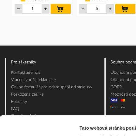
do
do
košíku
koš
Pro zákazníky
Souhrn podm
Kontaktujte nás
Obchodní pod
Vrácení zboží, reklamace
Obchodní pod
Online formulář pro odstoupení od smlouvy
GDPR
Poškozená zásilka
Možnosti dop
Pobočky
FAQ
Slovník pojmů
Mapa webu
Tato webová stránka použ
Ceník obalových materiálů