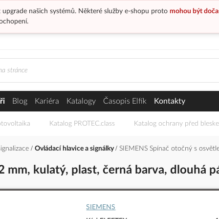
 upgrade našich systémů. Některé služby e-shopu proto
mohou být doča
ochopení.
ři
Blog
Kariéra
Katalogy
Časopis Elfík
Kontakty
tovoltaika
Katalog PROTEC.class
Katalog ochrany před blesk
signalizace
Ovládací hlavice a signálky
SIEMENS Spínač otočný s osvětlen
 mm, kulatý, plast, černá barva, dlouhá p
SIEMENS