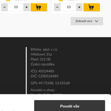
do
do
košíku
košíku
Zobrazit více
Elfetex, spol. s r.o.
Hřbitovní 31a
Plzeň 312 00
Česká republika
IČO: 40524485
DIČ: CZ40524485
GPS: 49.75348, 13.43168
Kontakt e-shop:
Po - Pá: 7:00 - 15:30
Referent:
377 432 365
Povolit vše
Technická podpora: 377 432 311