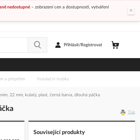
sně nedostupné
– zobrazení cen a dostupnosti, vytváření
×
Přihlásit/Registrovat
em a přepětím
Instalační trubky
ím, 22 mm, kulatý, plast, černá barva, dlouhá páčka
áčka
Tisk
Související produkty