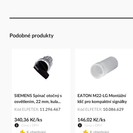
Podobné produkty
SIEMENS Spínač otočný s
EATON M22-LG Montážní
osvětlením, 22 mm, kula...
klíč pro kompaktní signálky
Kód ELFETEX
11.296.467
Kód ELFETEX
10.086.629
340,36 Kč/ks
146,02 Kč/ks
Cena s DPH
Cena s DPH
K objednání
K objednání