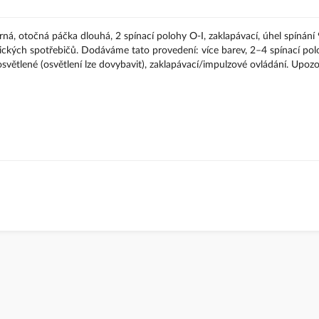
erná, otočná páčka dlouhá, 2 spínací polohy O-I, zaklapávací, úhel spínání 
ických spotřebičů. Dodáváme tato provedení: více barev, 2–4 spínací pol
větlené (osvětlení lze dovybavit), zaklapávací/impulzové ovládání. Upozo