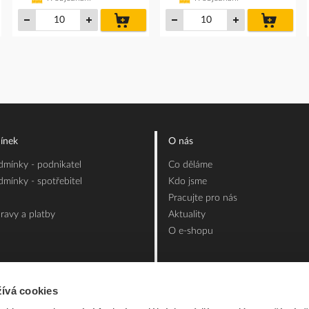
do
do
íku
košíku
košíku
ínek
O nás
mínky - podnikatel
Co děláme
mínky - spotřebitel
Kdo jsme
Pracujte pro nás
ravy a platby
Aktuality
O e-shopu
ívá cookies