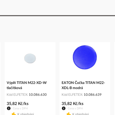
Výplň TITAN M22-XD-W
EATON Čočka TITAN M22-
tlačítková
XDL-B modrá
Kód ELFETEX
10.086.630
Kód ELFETEX
10.086.639
35,82 Kč/ks
35,82 Kč/ks
Cena s DPH
Cena s DPH
K objednání
K objednání