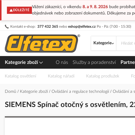
Vážení zákazníci, o víkendu
8. a 9. 8. 2026
bude probíhat
DŮLEŽITÉ
objednávek nebo zobrazení dokumentů. Děkujeme za p
Přejít
Kontakt e-shop:
377 432 365
nebo
eshop@elfetex.cz
Po - Pá: (7:00 - 15:30)
na
obsah
Kategorie
Kategorie zboží
O nás
Služby a poradenství
Partne
Katalog osvětlení
Katalog nářadí
Katalog prodlužek
Fo
Domů
Kategorie zboží
Ovládání a regulace technologií
Ovládání a 
SIEMENS Spínač otočný s osvětlením, 22
Přeskočit
na