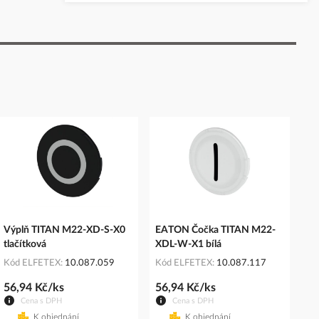
Výplň TITAN M22-XD-S-X0
EATON Čočka TITAN M22-
tlačítková
XDL-W-X1 bílá
Kód ELFETEX
10.087.059
Kód ELFETEX
10.087.117
56,94 Kč/ks
56,94 Kč/ks
Cena s DPH
Cena s DPH
K objednání
K objednání