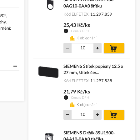
0AG10-0AA0 štítku
Kód ELFETEX
11.297.859
90°,
ohy,
25,43 Kč/ks
rnění:
Cena s DPH
K objednání
do
košíku
SIEMENS Štítek popisný 12,5 x
27 mm, štítek čer...
Kód ELFETEX
11.297.538
21,79 Kč/ks
Cena s DPH
K objednání
do
košíku
SIEMENS Držák 3SU1500-
0AA10-0AA0 tlačíka