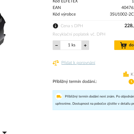
Kód ELFETEX
1
EAN
40476
Kód výrobce
3SU1002-2C
228,
Cena s DPH
Recyklační poplatek vč. DPH
ks
do
Přidat k porovnání
K
Přibližný termín dodání.
Přibližný termín dodání není znám. Po objednán
upřesníme. Dostupnost na pobočce zjistíte v detailu p