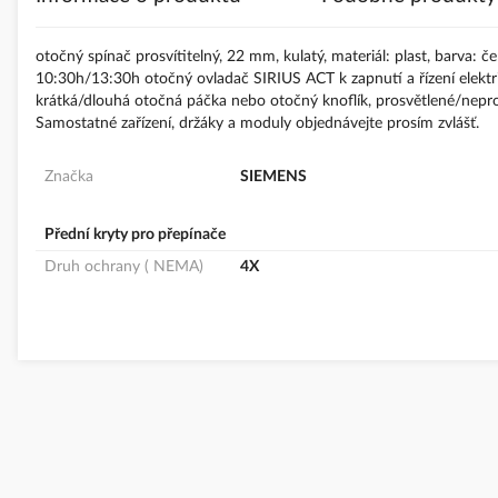
s
obrázky
otočný spínač prosvítitelný, 22 mm, kulatý, materiál: plast, barva: č
10:30h/13:30h otočný ovladač SIRIUS ACT k zapnutí a řízení elektr
krátká/dlouhá otočná páčka nebo otočný knoflík, prosvětlené/nepros
Samostatné zařízení, držáky a moduly objednávejte prosím zvlášť.
Značka
SIEMENS
Přední kryty pro přepínače
Druh ochrany ( NEMA)
4X