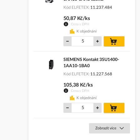
Kód ELFETEX
11.237.484
50,87 Kč/ks
Cena s DPH
K objednání
do
košíku
SIEMENS Kontakt 3SU1400-
1AA10-1BA0
Kód ELFETEX
11.227.568
105,38 Kč/ks
Cena s DPH
K objednání
do
košíku
Zobrazit více