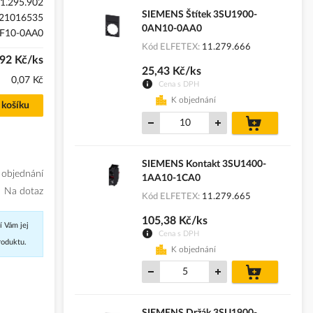
1.295.902
SIEMENS Štítek 3SU1900-
21016535
0AN10-0AA0
F10-0AA0
Kód ELFETEX
11.279.666
92 Kč/ks
25,43 Kč/ks
0,07 Kč
Cena s DPH
K objednání
 košíku
do
košíku
SIEMENS Kontakt 3SU1400-
 objednání
1AA10-1CA0
Na dotaz
Kód ELFETEX
11.279.665
105,38 Kč/ks
í Vám jej
Cena s DPH
roduktu.
K objednání
do
košíku
SIEMENS Držák 3SU1900-