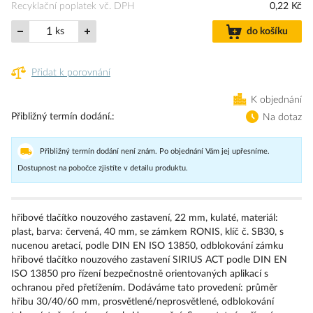
Recyklační poplatek vč. DPH
0,22 Kč
ks
do košíku
Přidat k porovnání
K objednání
Přibližný termín dodání.
Na dotaz
Přibližný termín dodání není znám. Po objednání Vám jej upřesníme.
Dostupnost na pobočce zjistíte v detailu produktu.
hřibové tlačítko nouzového zastavení, 22 mm, kulaté, materiál:
plast, barva: červená, 40 mm, se zámkem RONIS, klíč č. SB30, s
nucenou aretací, podle DIN EN ISO 13850, odblokování zámku
hřibové tlačítko nouzového zastavení SIRIUS ACT podle DIN EN
ISO 13850 pro řízení bezpečnostně orientovaných aplikací s
ochranou před přetížením. Dodáváme tato provedení: průměr
hřibu 30/40/60 mm, prosvětlené/neprosvětlené, odblokování