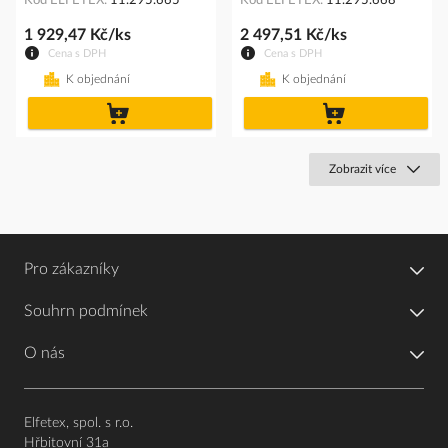
Kód ELFETEX
11.295.665
Kód ELFETEX
11.295.668
1 929,47 Kč/ks
2 497,51 Kč/ks
Cena s DPH
Cena s DPH
K objednání
K objednání
do
do
košíku
košíku
Zobrazit více
Pro zákazníky
Souhrn podmínek
O nás
Elfetex, spol. s r.o.
Hřbitovní 31a