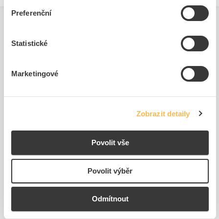
Preferenční
Statistické
Související produkty
Marketingové
Zobrazit detaily
Povolit vše
SIEMENS Kontakt
SIEMENS Krytka ochranný
3SU1400-1AA10-1DA0
silikonová pro tlačítko...
Kód ELFETEX
11.297.146
Kód ELFETEX
11.297.908
Povolit výběr
237,40 Kč/ks
442,09 Kč/ks
Cena s DPH
Cena s DPH
Odmítnout
K objednání
K objednání