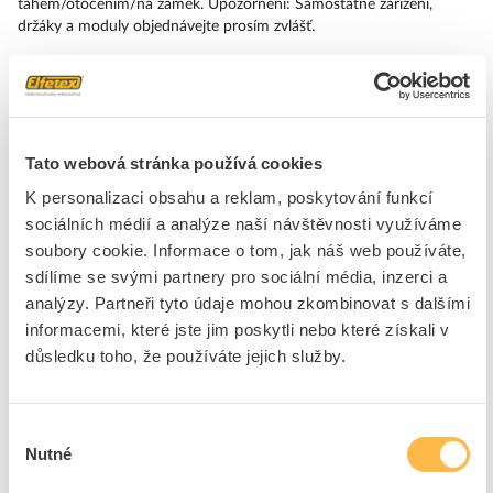
tahem/otočením/na zámek. Upozornění: Samostatné zařízení,
držáky a moduly objednávejte prosím zvlášť.
Značka
SIEMENS
Čelní kryty pro hřibová tlačítka
Tato webová stránka používá cookies
Barva tlačítka
Červená
K personalizaci obsahu a reklam, poskytování funkcí
Konstrukční typ objektivu
Kulatý
sociálních médií a analýze naší návštěvnosti využíváme
Průměr uzávěru
40 mm
soubory cookie. Informace o tom, jak náš web používáte,
Průměr otvoru
22.3 mm
sdílíme se svými partnery pro sociální média, inzerci a
Šířka otvoru
40 mm
analýzy. Partneři tyto údaje mohou zkombinovat s dalšími
informacemi, které jste jim poskytli nebo které získali v
Výška otvoru
67.1 mm
důsledku toho, že používáte jejich služby.
Druh ochrany ( NEMA)
13
Vhodné pro nouzové
Ano
zastavení
Výběr
Nutné
souhlasu