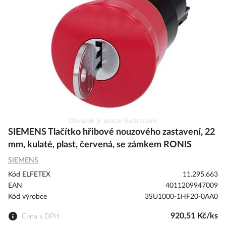
s
obrázky
Přeskočit
Obrázek je pouze ilustrativní.
na
SIEMENS Tlačítko hřibové nouzového zastavení, 22
začátek
mm, kulaté, plast, červená, se zámkem RONIS
galerie
SIEMENS
s
obrázky
Kód ELFETEX
11.295.663
EAN
4011209947009
Kód výrobce
3SU1000-1HF20-0AA0
920,51 Kč/ks
Cena s DPH