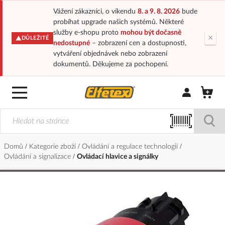
Vážení zákazníci, o víkendu
8. a 9. 8. 2026
bude
probíhat upgrade našich systémů. Některé
služby e-shopu proto
mohou být dočasně
×
DŮLEŽITÉ
nedostupné
– zobrazení cen a dostupnosti,
vytváření objednávek nebo zobrazení
dokumentů. Děkujeme za pochopení.
Přihlásit/Regi
Domů
Kategorie zboží
Ovládání a regulace technologií
Ovládání a signalizace
Ovládací hlavice a signálky
Přeskočit
na
konec
galerie