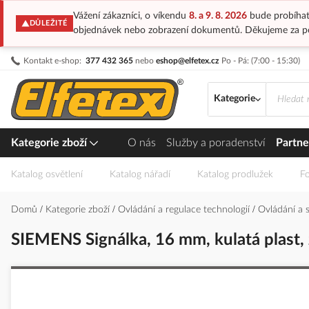
Vážení zákazníci, o víkendu
8. a 9. 8. 2026
bude probíhat
DŮLEŽITÉ
objednávek nebo zobrazení dokumentů. Děkujeme za p
Přejít
Kontakt e-shop:
377 432 365
nebo
eshop@elfetex.cz
Po - Pá: (7:00 - 15:30)
na
obsah
Kategorie
Kategorie zboží
O nás
Služby a poradenství
Partne
Katalog osvětlení
Katalog nářadí
Katalog prodlužek
Fo
Domů
Kategorie zboží
Ovládání a regulace technologií
Ovládání a 
SIEMENS Signálka, 16 mm, kulatá plast, 
Přeskočit
na