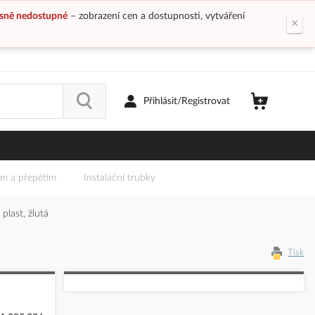
sně nedostupné
– zobrazení cen a dostupnosti, vytváření
×
Přihlásit/Registrovat
em a přepětím
Instalační trubky
plast, žlutá
Tisk