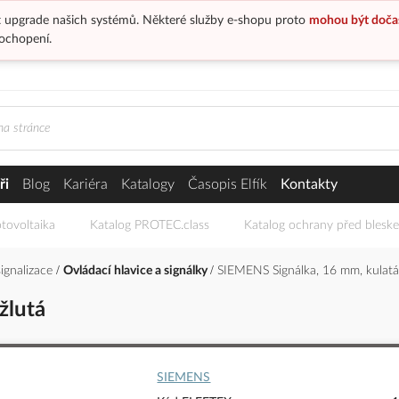
 upgrade našich systémů. Některé služby e-shopu proto
mohou být doča
ochopení.
ři
Blog
Kariéra
Katalogy
Časopis Elfík
Kontakty
tovoltaika
Katalog PROTEC.class
Katalog ochrany před blesk
signalizace
Ovládací hlavice a signálky
SIEMENS Signálka, 16 mm, kulatá 
žlutá
SIEMENS