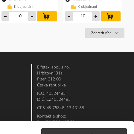
K objednání
K objednání
do
do
košíku
košíku
Zobrazit více
Elfetex, spol. s r.o.
Hřbitovní 31a
Plzeň 312 00
Česká republika
IČO: 40524485
DIČ: CZ40524485
GPS: 49.75348, 13.43168
Kontakt e-shop:
Po - Pá: 7:00 - 15:30
Referent:
377 432 365