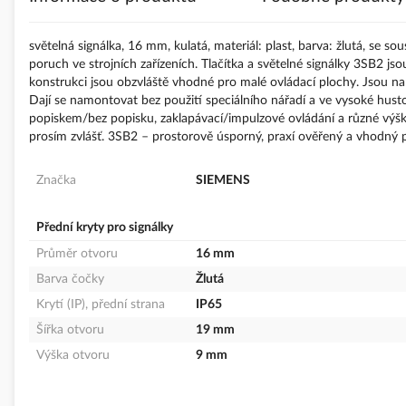
s
obrázky
světelná signálka, 16 mm, kulatá, materiál: plast, barva: žlutá, se 
poruch ve strojních zařízeních. Tlačítka a světelné signálky 3SB2 
konstrukci jsou obzvláště vhodné pro malé ovládací plochy. Jsou 
Dají se namontovat bez použití speciálního nářadí a ve vysoké hust
popiskem/bez popisku, zaklapávací/impulzové ovládání a různé výšky
prosím zvlášť. 3SB2 – prostorově úsporný, praxí ověřený a vhodný 
Značka
SIEMENS
Přední kryty pro signálky
Průměr otvoru
16 mm
Barva čočky
Žlutá
Krytí (IP), přední strana
IP65
Šířka otvoru
19 mm
Výška otvoru
9 mm