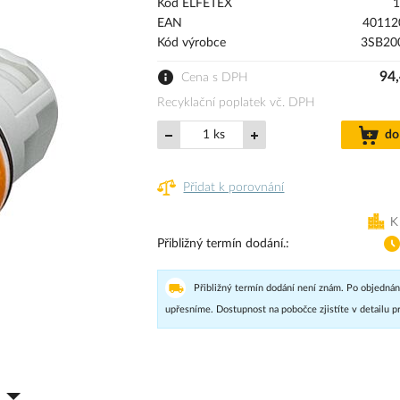
Kód ELFETEX
1
EAN
40112
Kód výrobce
3SB20
94,
Cena s DPH
Recyklační poplatek vč. DPH
ks
do
Přidat k porovnání
K
Přibližný termín dodání.
Přibližný termín dodání není znám. Po objednán
upřesníme. Dostupnost na pobočce zjistíte v detailu p