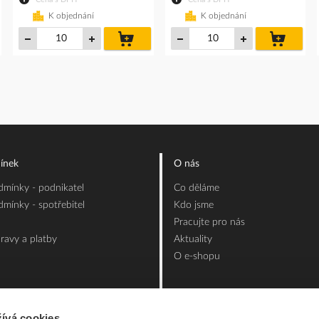
K objednání
K objednání
do
do
íku
košíku
košíku
ínek
O nás
mínky - podnikatel
Co děláme
mínky - spotřebitel
Kdo jsme
Pracujte pro nás
ravy a platby
Aktuality
O e-shopu
ívá cookies