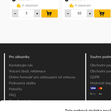
K objednání
K objednání
do
do
košíku
koš
Pro zákazníky
Souhrn podm
Kontaktujte nás
Obchodní pod
Vrácení zboží, reklamace
Obchodní pod
Online formulář pro odstoupení od smlouvy
GDPR
Poškozená zásilka
Možnosti dop
Pobočky
FAQ
Slovník pojmů
Mapa webu
Tato webová stránka použ