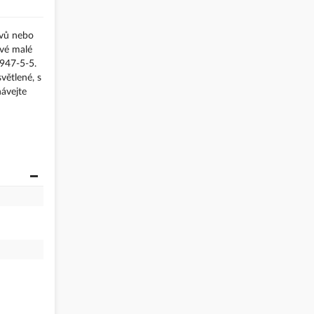
avů nebo
své malé
0947-5-5.
větlené, s
návejte