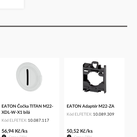
EATON Čočka TITAN M22-
EATON Adaptér M22-ZA
XDL-W-X1 bílá
Kód ELFETEX
10.089.309
Kód ELFETEX
10.087.117
56,94 Kč/ks
50,52 Kč/ks
Cena s DPH
Cena s DPH