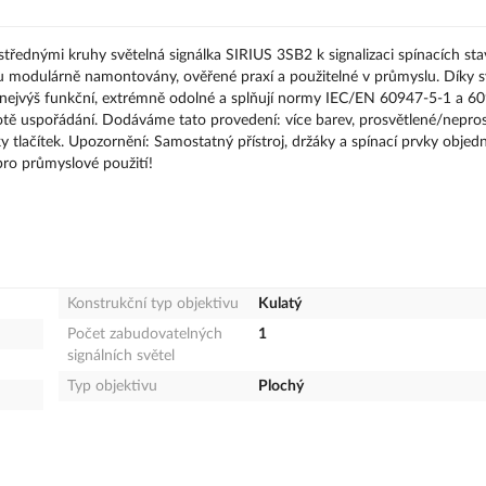
soustřednými kruhy světelná signálka SIRIUS 3SB2 k signalizaci spínacích st
jsou modulárně namontovány, ověřené praxí a použitelné v průmyslu. Díky 
nanejvýš funkční, extrémně odolné a splňují normy IEC/EN 60947-5-1 a 6
otě uspořádání. Dodáváme tato provedení: více barev, prosvětlené/nepros
 tlačítek. Upozornění: Samostatný přístroj, držáky a spínací prvky objed
pro průmyslové použití!
Konstrukční typ objektivu
Kulatý
Počet zabudovatelných
1
signálních světel
Typ objektivu
Plochý