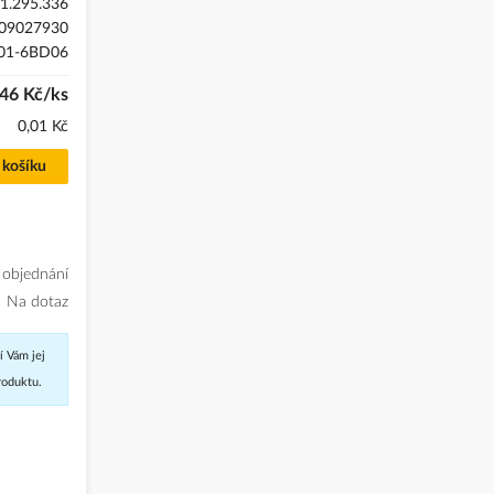
1.295.336
09027930
01-6BD06
46 Kč/ks
0,01 Kč
 košíku
 objednání
Na dotaz
í Vám jej
roduktu.