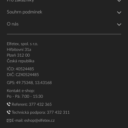
Pro zákazníky
Souhrn podmínek
O nás
Elfetex, spol. s r.o.
Hřbitovní 31a
Plzeň 312 00
Česká republika
IČO: 40524485
DIČ: CZ40524485
GPS: 49.75348, 13.43168
Kontakt e-shop:
Po - Pá: 7:00 - 15:30
Referent:
377 432 365
Technická podpora: 377 432 311
E-mail:
eshop@elfetex.cz