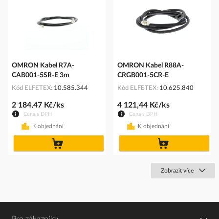
OMRON Kabel R7A-
OMRON Kabel R88A-
CAB001-5SR-E 3m
CRGB001-5CR-E
Kód ELFETEX
10.585.344
Kód ELFETEX
10.625.840
2 184,47 Kč/ks
4 121,44 Kč/ks
Cena s DPH
Cena s DPH
K objednání
K objednání
do
do
košíku
košíku
Zobrazit více