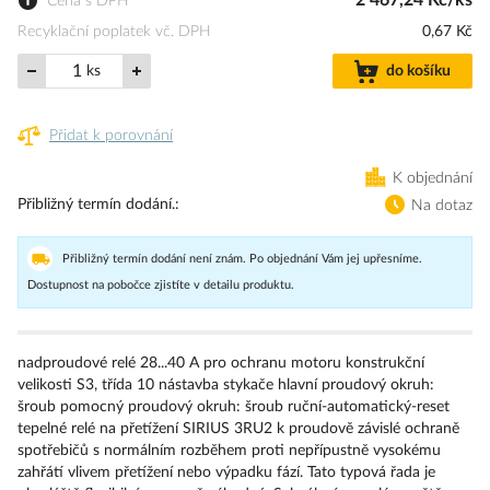
2 467,24 Kč/ks
Cena s DPH
Recyklační poplatek vč. DPH
0,67 Kč
ks
do košíku
Přidat k porovnání
K objednání
Přibližný termín dodání.
Na dotaz
Přibližný termín dodání není znám. Po objednání Vám jej upřesníme.
Dostupnost na pobočce zjistíte v detailu produktu.
nadproudové relé 28...40 A pro ochranu motoru konstrukční
velikosti S3, třída 10 nástavba stykače hlavní proudový okruh:
šroub pomocný proudový okruh: šroub ruční-automatický-reset
tepelné relé na přetížení SIRIUS 3RU2 k proudově závislé ochraně
spotřebičů s normálním rozběhem proti nepřípustně vysokému
zahřátí vlivem přetížení nebo výpadku fází. Tato typová řada je