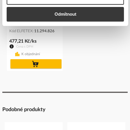
SIEMENS Adaptér pro
Odmítnout
samostatnou montáž pro
3RU2...
Kód ELFETEX
11.294.826
477,21 Kč/ks
Cena s DPH
K objednání
do
košíku
Podobné produkty