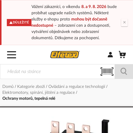
Vážení zákazníci, o víkendu
8. a 9. 8. 2026
bude
probíhat upgrade našich systémů. Některé
služby e-shopu proto
mohou být dočasně
×
DŮLEŽITÉ
nedostupné
– zobrazení cen a dostupnosti,
vytváření objednávek nebo zobrazení
dokumentů. Děkujeme za pochopení.
Přihlásit/Regi
Domů
Kategorie zboží
Ovládání a regulace technologií
Elektromotory, spínání, jištění a regulace
Ochrany motorů, tepelná relé
Přeskočit
na
konec