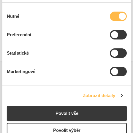
Typ připojení hlavního
Šroubová svorka
obvodu
Výběr
Nutné
Max. jmenovité provozní
690 V
souhlasu
napětí Ue
Nastavitelný rozsah
28 - 40 A
Preferenční
proudu
Statistické
Marketingové
Související produkty
Zobrazit detaily
Povolit vše
Povolit výběr