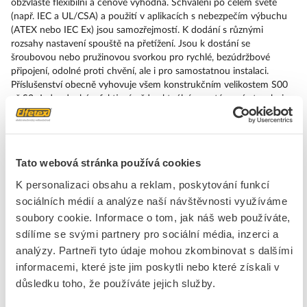
obzvláště flexibilní a cenově výhodná. Schválení po celém světě
(např. IEC a UL/CSA) a použití v aplikacích s nebezpečím výbuchu
(ATEX nebo IEC Ex) jsou samozřejmostí. K dodání s různými
rozsahy nastavení spouště na přetížení. Jsou k dostání se
šroubovou nebo pružinovou svorkou pro rychlé, bezúdržbové
připojení, odolné proti chvění, ale i pro samostatnou instalaci.
Příslušenství obecně vyhovuje všem konstrukčním velikostem S00
až S3. Jednoduchá, efektivní, vždy aktuální – systémová stavebnice
SIRIUS.
Značka
SIEMENS
Tato webová stránka používá cookies
K personalizaci obsahu a reklam, poskytování funkcí
Tepelné relé
sociálních médií a analýze naší návštěvnosti využíváme
Způsob montáže
Přímá montáž
soubory cookie. Informace o tom, jak náš web používáte,
Počet pomocných
1
sdílíme se svými partnery pro sociální média, inzerci a
spín.kontaktů
analýzy. Partneři tyto údaje mohou zkombinovat s dalšími
Počet pomocných
1
informacemi, které jste jim poskytli nebo které získali v
rozp.kontaktů
důsledku toho, že používáte jejich služby.
Třída aktivace
TŘÍDA 10