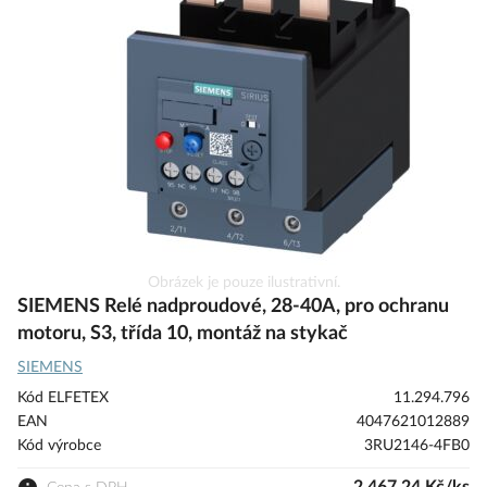
galerie
s
obrázky
Přeskočit
Obrázek je pouze ilustrativní.
na
SIEMENS Relé nadproudové, 28-40A, pro ochranu
začátek
motoru, S3, třída 10, montáž na stykač
galerie
SIEMENS
s
obrázky
Kód ELFETEX
11.294.796
EAN
4047621012889
Kód výrobce
3RU2146-4FB0