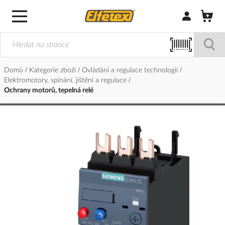
Přihlásit/Regi
Domů
Kategorie zboží
Ovládání a regulace technologií
Elektromotory, spínání, jištění a regulace
Ochrany motorů, tepelná relé
Přeskočit
na
konec
galerie
s
obrázky