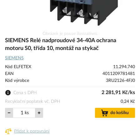
Přeskočit
Obrázek je pouze ilustrativní.
na
SIEMENS Relé nadproudové 34-40A ochrana
začátek
motoru S0, třída 10, montáž na stykač
galerie
SIEMENS
s
obrázky
Kód ELFETEX
11.294.740
EAN
4011209781481
Kód výrobce
3RU2126-4FJ0
2 281,91 Kč/ks
Cena s DPH
Recyklační poplatek vč. DPH
0,24 Kč
ks
do košíku
Přidat k porovnání