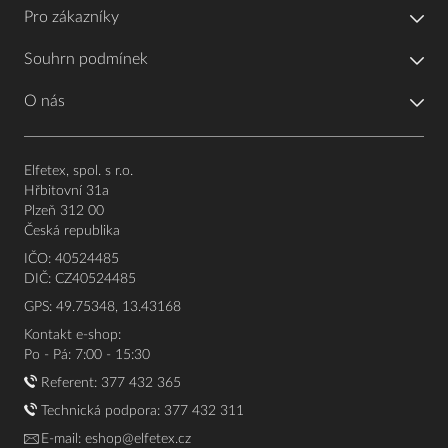
Pro zákazníky
Souhrn podmínek
O nás
Elfetex, spol. s r.o.
Hřbitovní 31a
Plzeň 312 00
Česká republika
IČO: 40524485
DIČ: CZ40524485
GPS: 49.75348, 13.43168
Kontakt e-shop:
Po - Pá: 7:00 - 15:30
Referent:
377 432 365
Technická podpora: 377 432 311
E-mail:
eshop@elfetex.cz