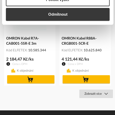
Odmítnout
OMRON Kabel R7A-
OMRON Kabel R88A-
CAB001-5SR-E 3m
CRGB001-5CR-E
Kód ELFETEX
10.585.344
Kód ELFETEX
10.625.840
2 184,47 Kč/ks
4 121,44 Kč/ks
Cena s DPH
Cena s DPH
K objednání
K objednání
do
do
košíku
košíku
Zobrazit více