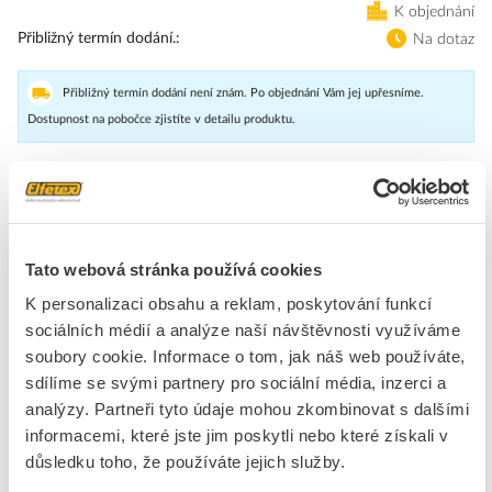
K objednání
Přibližný termín dodání.
Na dotaz
Přibližný termín dodání není znám. Po objednání Vám jej upřesníme.
Dostupnost na pobočce zjistíte v detailu produktu.
nadproudové relé 34...40 A pro ochranu motoru konstrukční
velikosti S0, třída 10 nástavba stykače hlavní proudový okruh:
kabelové oko pomocný proudový okruh:kabelové oko ruční-
automatický-reset tepelné relé na přetížení SIRIUS 3RU2 k
Tato webová stránka používá cookies
proudově závislé ochraně spotřebičů s normálním rozběhem proti
K personalizaci obsahu a reklam, poskytování funkcí
nepřípustně vysokému zahřátí vlivem přetížení nebo výpadku fází.
sociálních médií a analýze naší návštěvnosti využíváme
Tato typová řada je obzvláště flexibilní a cenově výhodná. Schválení
po celém světě (např. IEC a UL/CSA) a použití v aplikacích s
soubory cookie. Informace o tom, jak náš web používáte,
nebezpečím výbuchu (ATEX nebo IEC Ex) jsou samozřejmostí. K
sdílíme se svými partnery pro sociální média, inzerci a
dodání s různými rozsahy nastavení spouště na přetížení. Jsou k
analýzy. Partneři tyto údaje mohou zkombinovat s dalšími
dostání se šroubovou nebo pružinovou svorkou pro rychlé,
informacemi, které jste jim poskytli nebo které získali v
bezúdržbové připojení, odolné proti chvění, ale i pro samostatnou
důsledku toho, že používáte jejich služby.
instalaci. Příslušenství obecně vyhovuje všem konstrukčním
velikostem S00 až S3. Jednoduchá, efektivní, vždy aktuální –