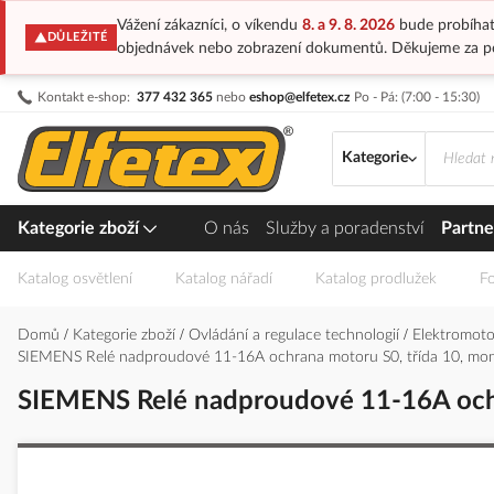
Vážení zákazníci, o víkendu
8. a 9. 8. 2026
bude probíhat
DŮLEŽITÉ
objednávek nebo zobrazení dokumentů. Děkujeme za p
Přejít
Kontakt e-shop:
377 432 365
nebo
eshop@elfetex.cz
Po - Pá: (7:00 - 15:30)
na
obsah
Kategorie
Kategorie zboží
O nás
Služby a poradenství
Partne
Katalog osvětlení
Katalog nářadí
Katalog prodlužek
Fo
Domů
Kategorie zboží
Ovládání a regulace technologií
Elektromotor
SIEMENS Relé nadproudové 11-16A ochrana motoru S0, třída 10, mon
SIEMENS Relé nadproudové 11-16A ochr
Přeskočit