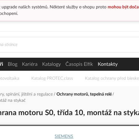
 upgrade našich systémů. Některé služby e-shopu proto
mohou být doča
ochopení.
ři
Blog
Kariéra
Katalogy
Časopis Elfík
Kontakty
tovoltaika
Katalog PROTEC.class
Katalog ochrany před blesk
y, spínání, jištění a regulace
Ochrany motorů, tepelná relé
táž na stykač
ana motoru S0, třída 10, montáž na styk
SIEMENS