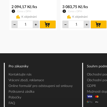
2 094,17 Kč/ks
3 083,75 Kč/ks
Cena s DPH
Cena s DPH
K objednání
K objednání
do
do
košíku
koš
Pro zákazníky
Souhrn podm
Kontaktujte nás
Obchodní pod
Vrácení zboží, reklamace
Obchodní pod
Online formulář pro odstoupení od smlouvy
GDPR
Poškozená zásilka
Možnosti dop
Pobočky
FAQ