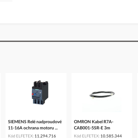
SIEMENS Relé nadproudové
OMRON Kabel R7A-
11-16A ochrana motoru ...
CAB001-5SR-E 3m
Kód ELFETEX
11.294.716
Kód ELFETEX
10.585.344