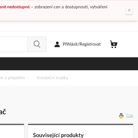
sně nedostupné
– zobrazení cen a dostupnosti, vytváření
×
Přihlásit/Registrovat
em a přepětím
Instalační trubky
ač
Tisk
Související produkty