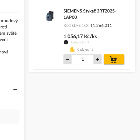
SIEMENS Stykač 3RT2025-
1AP00
 proudový
Kód ELFETEX
11.266.011
roti
lém světě
1 056,17 Kč/ks
vení
Cena s DPH
K objednání
émová
do
košíku