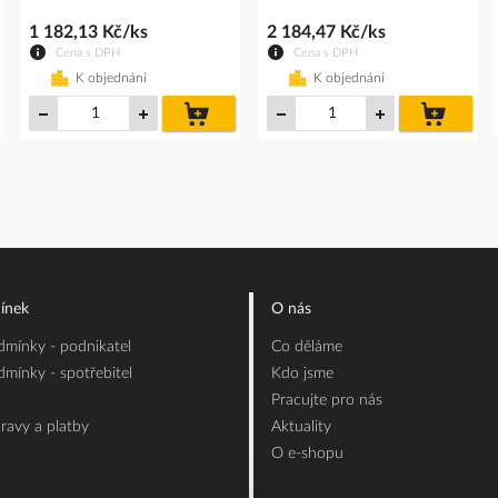
1 182,13 Kč/ks
2 184,47 Kč/ks
Cena s DPH
Cena s DPH
K objednání
K objednání
do
do
íku
košíku
košíku
ínek
O nás
mínky - podnikatel
Co děláme
mínky - spotřebitel
Kdo jsme
Pracujte pro nás
ravy a platby
Aktuality
O e-shopu