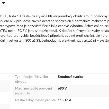
sti S0, třída 10 nástavba stykače hlavní proudový okruh: šroub pomocný
RIUS 3RU2 k proudově závislé ochraně spotřebičů s normálním rozběhem p
to typová řada je obzvláště flexibilní a cenově výhodná. Schválení po ce
(ATEX nebo IEC Ex) jsou samozřejmostí. K dodání s různými rozsahy nasta
vorkou pro rychlé, bezúdržbové připojení, odolné proti chvění, ale i pro
kčním velikostem S00 až S3. Jednoduchá, efektivní, vždy aktuální – syst
Typ připojení hlavního
Šroubová svorka
obvodu
Max. jmenovité provozní
690 V
napětí Ue
Nastavitelný rozsah proudu
11 - 16 A