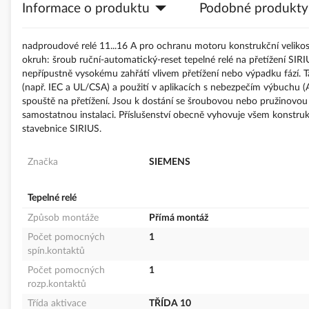
Informace o produktu
Podobné produkty
galerie
s
obrázky
nadproudové relé 11...16 A pro ochranu motoru konstrukční veliko
okruh: šroub ruční-automatický-reset tepelné relé na přetížení SI
nepřípustně vysokému zahřátí vlivem přetížení nebo výpadku fází. Ta
(např. IEC a UL/CSA) a použití v aplikacích s nebezpečím výbuchu 
spouště na přetížení. Jsou k dostání se šroubovou nebo pružinovou s
samostatnou instalaci. Příslušenství obecně vyhovuje všem konstru
stavebnice SIRIUS.
Značka
SIEMENS
Tepelné relé
Způsob montáže
Přímá montáž
Počet pomocných
1
spín.kontaktů
Počet pomocných
1
rozp.kontaktů
Třída aktivace
TŘÍDA 10