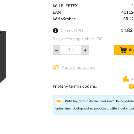
Kód ELFETEX
1
EAN
40112
Kód výrobce
3RU2
1 182
Cena s DPH
Recyklační poplatek vč. DPH
ks
do
Přidat k porovnání
K
Přibližný termín dodání.
Přibližný termín dodání není znám. Po objednán
upřesníme. Dostupnost na pobočce zjistíte v detailu p