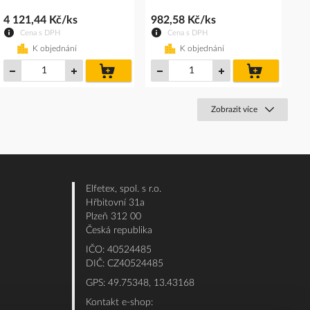
4 121,44 Kč/ks
982,58 Kč/ks
Cena s DPH
Cena s DPH
K objednání
K objednání
do
do
košíku
košíku
Zobrazit více
Elfetex, spol. s r.o.
Hřbitovní 31a
Plzeň 312 00
Česká republika
IČO: 40524485
DIČ: CZ40524485
GPS: 49.75348, 13.43168
Kontakt e-shop: