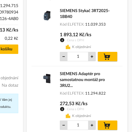
1.294.715
SIEMENS Stykač 3RT2025-
09780934
1BB40
126-4AB0
Kód ELFETEX
11.039.353
,13 Kč/ks
1 893,12 Kč/ks
0,22 Kč
Cena s DPH
K objednání
 košíku
do
košíku
SIEMENS Adaptér pro
 objednání
samostatnou montáž pro
Na dotaz
3RU2...
Kód ELFETEX
11.294.822
í Vám jej
272,53 Kč/ks
roduktu.
Cena s DPH
K objednání
do
košíku