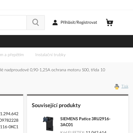
Přihlásit/Registrovat
em a přepětím
Instalační trubky
é nadproudové 0,90-1,25A ochrana motoru S00, třída 10
Tisk
Související produkty
1.294.642
SIEMENS Patice 3RU2916-
09782228
3AC01
116-0KC1
Kód ELFETEX
11.042.614