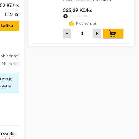
,02 Kč/ks
225,29 Kč/ks
0,27 Kč
Cena s DPH
K objednání
 košíku
do
košíku
 objednání
Na dotaz
í Vám jej
roduktu.
á svorka