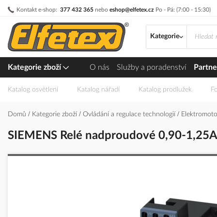
Přejít
Kontakt e-shop:
377 432 365
nebo
eshop@elfetex.cz
Po - Pá: (7:00 - 15:30)
na
obsah
Kategorie
Kategorie zboží
O nás
Služby a poradenství
Partne
Katalog osvětlení
Katalog nářadí
Katalog prodlužek
Fo
Domů
Kategorie zboží
Ovládání a regulace technologií
Elektromotor
SIEMENS Relé nadproudové 0,90-1,25A 
Přeskočit
na
konec
galerie
s