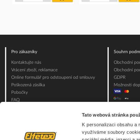
košíku
koš
Pro zákazníky
Souhrn podm
Kontaktujte nás
Obchodní pod
Vrácení zboží, reklamace
Obchodní pod
Online formulář pro odstoupení od smlouvy
GDPR
Poškozená zásilka
Možnosti dop
Pobočky
FAQ
Slovník pojmů
Tato webová stránka použ
Mapa webu
Ceník obalových materiálů
K personalizaci obsahu a 
využíváme soubory cookie.
sociální média, inzerci a 