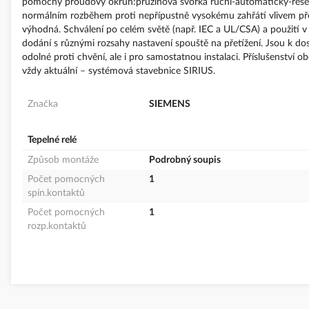
pomocný proudový okruh:pružinová svorka ruční-automatický-reset 
normálním rozběhem proti nepřípustně vysokému zahřátí vlivem přetí
výhodná. Schválení po celém světě (např. IEC a UL/CSA) a použití 
dodání s různými rozsahy nastavení spouště na přetížení. Jsou k do
odolné proti chvění, ale i pro samostatnou instalaci. Příslušenství
vždy aktuální – systémová stavebnice SIRIUS.
Značka
SIEMENS
Tepelné relé
Způsob montáže
Podrobný soupis
Počet pomocných
1
spín.kontaktů
Počet pomocných
1
rozp.kontaktů