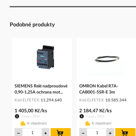
Podobné produkty
SIEMENS Relé nadproudové
OMRON Kabel R7A-
0,90-1,25A ochrana mot...
CAB001-5SR-E 3m
Kód ELFETEX
11.294.640
Kód ELFETEX
10.585.344
1 405,00 Kč/ks
2 184,47 Kč/ks
Cena s DPH
Cena s DPH
K objednání
K objednání
do
do