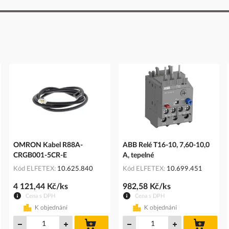
OMRON Kabel R88A-
ABB Relé T16-10, 7,60-10,0
CRGB001-5CR-E
A, tepelné
Kód ELFETEX
10.625.840
Kód ELFETEX
10.699.451
4 121,44 Kč/ks
982,58 Kč/ks
Cena s DPH
Cena s DPH
K objednání
K objednání
do
do