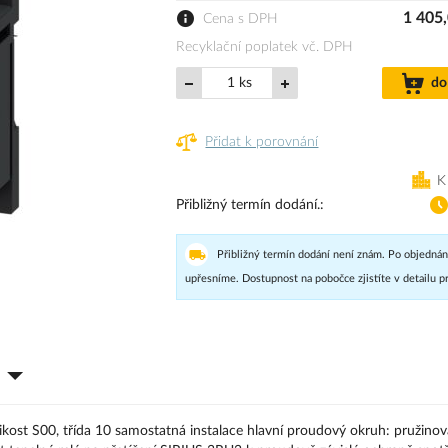
1 405
Cena s DPH
Recyklační poplatek vč. DPH
ks
do
Přidat k porovnání
K
Přibližný termín dodání.
Přibližný termín dodání není znám. Po objednán
upřesníme. Dostupnost na pobočce zjistíte v detailu p
ikost S00, třída 10 samostatná instalace hlavní proudový okruh: pružinov