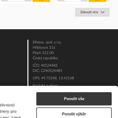
košíku
košíku
Zobrazit více
Elfetex, spol. s r.o.
Hřbitovní 31a
Plzeň 312 00
Česká republika
IČO: 40524485
DIČ: CZ40524485
GPS: 49.75348, 13.43168
Kontakt e-shop:
Po - Pá: 7:00 - 15:30
Povolit vše
Referent:
377 432 365
těvnosti
Technická podpora: 377 432 311
tnery pro
E-mail:
eshop@elfetex.cz
Povolit výběr
acemi, které