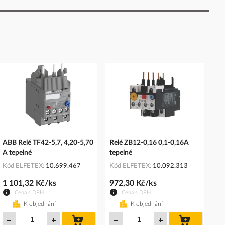
ABB Relé TF42-5,7, 4,20-5,70
Relé ZB12-0,16 0,1-0,16A
A tepelné
tepelné
Kód ELFETEX
10.699.467
Kód ELFETEX
10.092.313
1 101,32 Kč/ks
972,30 Kč/ks
Cena s DPH
Cena s DPH
K objednání
K objednání
do
do