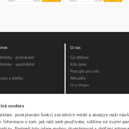
íku
košíku
košíku
ínek
O nás
mínky - podnikatel
Co děláme
mínky - spotřebitel
Kdo jsme
Pracujte pro nás
ravy a platby
Aktuality
O e-shopu
ívá cookies
reklam, poskytování funkcí sociálních médií a analýze naší návš
 Informace o tom, jak náš web používáte, sdílíme se svými par
analýzy. Partneři tyto údaje mohou zkombinovat s dalšími inform