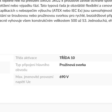
tepelné relé na přetížení SIRIUS 3RU2 k proudově závislé ochraně spotř
žení nebo výpadku fází. Tato typová řada je obzvláště flexibilní a cenov
v aplikacích s nebezpečím výbuchu (ATEX nebo IEC Ex) jsou samozřejmost
stání se šroubovou nebo pružinovou svorkou pro rychlé, bezúdržbové přip
 obecně vyhovuje všem konstrukčním velikostem S00 až S3. Jednoduchá, efe
Třída aktivace
TŘÍDA 10
Typ připojení hlavního
Pružinová svorka
obvodu
Max. jmenovité provozní
690 V
napětí Ue