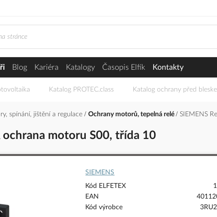
ři
Blog
Kariéra
Katalogy
Časopis Elfík
Kontakty
tovoltaika
Katalog PROTEC.class
Katalog ochrany před blesk
y, spínání, jištění a regulace
Ochrany motorů, tepelná relé
SIEMENS Rel
ochrana motoru S00, třída 10
SIEMENS
Kód ELFETEX
1
EAN
40112
Kód výrobce
3RU2