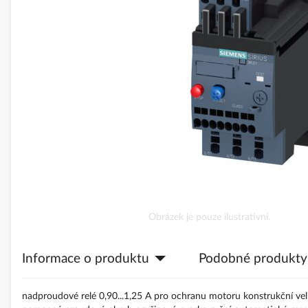
obrázky
Přeskočit
Obrázek je pouze ilustrativní.
na
začátek
Informace o produktu
Podobné produkty
galerie
s
obrázky
nadproudové relé 0,90...1,25 A pro ochranu motoru konstrukční vel