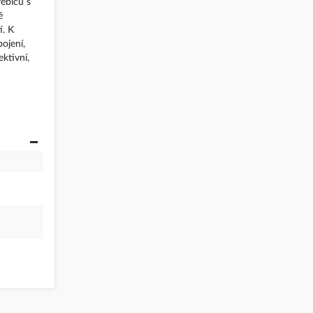
ebičů s
ě
í. K
ojení,
ktivní,