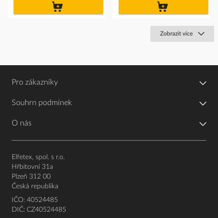
do
do
košíku
košíku
Zobrazit více
Pro zákazníky
Souhrn podmínek
O nás
Elfetex, spol. s r.o.
Hřbitovní 31a
Plzeň 312 00
Česká republika
IČO: 40524485
DIČ: CZ40524485