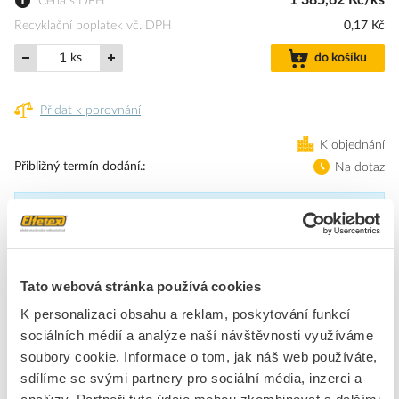
1 385,62 Kč/ks
Cena s DPH
Recyklační poplatek vč. DPH
0,17 Kč
ks
do košíku
Přidat k porovnání
K objednání
Přibližný termín dodání.
Na dotaz
Přibližný termín dodání není znám. Po objednání Vám jej upřesníme.
Dostupnost na pobočce zjistíte v detailu produktu.
Tato webová stránka používá cookies
nadproudové relé 0,70...1,0 A pro ochranu motoru konstrukční
K personalizaci obsahu a reklam, poskytování funkcí
velikost S00, třída 10 nástavba stykače hlavní proudový okruh:
kabelové oko pomocný proudový okruh:kabelové oko ruční-
sociálních médií a analýze naší návštěvnosti využíváme
automatický-reset tepelné relé na přetížení SIRIUS 3RU2 k
soubory cookie. Informace o tom, jak náš web používáte,
proudově závislé ochraně spotřebičů s normálním rozběhem proti
sdílíme se svými partnery pro sociální média, inzerci a
nepřípustně vysokému zahřátí vlivem přetížení nebo výpadku fází.