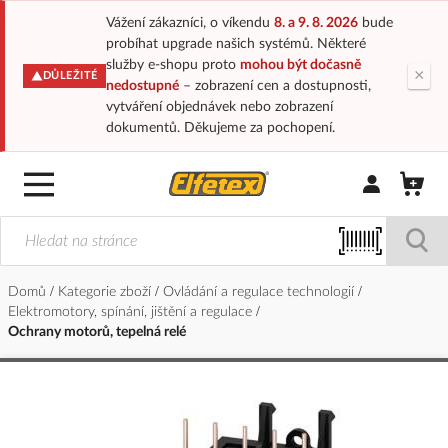
Vážení zákazníci, o víkendu
8. a 9. 8. 2026
bude
probíhat upgrade našich systémů. Některé
služby e-shopu proto
mohou být dočasně
×
DŮLEŽITÉ
nedostupné
– zobrazení cen a dostupnosti,
vytváření objednávek nebo zobrazení
dokumentů. Děkujeme za pochopení.
Přihlásit/Regi
Domů
Kategorie zboží
Ovládání a regulace technologií
Elektromotory, spínání, jištění a regulace
Ochrany motorů, tepelná relé
Přeskočit
na
konec