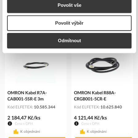
Povolit vše
Povolit výběr
Podobné produkty
Odmítnout
OMRON Kabel R7A-
OMRON Kabel R88A-
CAB001-5SR-E 3m
CRGB001-5CR-E
Kód ELFETEX
10.585.344
Kód ELFETEX
10.625.840
2 184,47 Kč/ks
4 121,44 Kč/ks
Cena s DPH
Cena s DPH
K objednání
K objednání