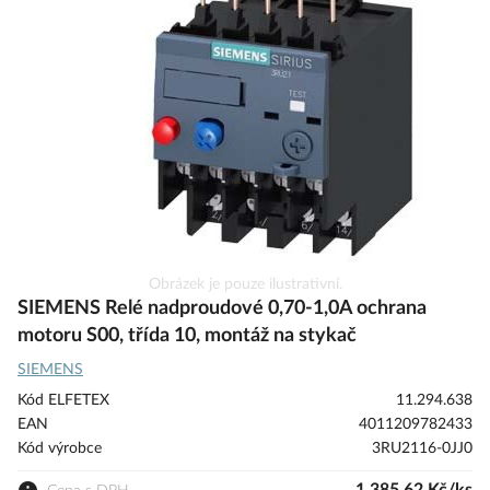
galerie
s
obrázky
Přeskočit
Obrázek je pouze ilustrativní.
na
SIEMENS Relé nadproudové 0,70-1,0A ochrana
začátek
motoru S00, třída 10, montáž na stykač
galerie
SIEMENS
s
obrázky
Kód ELFETEX
11.294.638
EAN
4011209782433
Kód výrobce
3RU2116-0JJ0