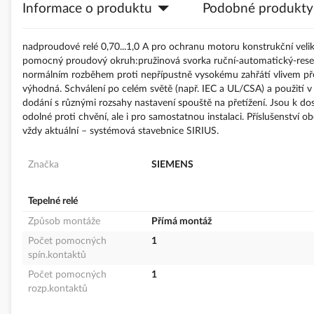
Informace o produktu
Podobné produkty
galerie
s
obrázky
nadproudové relé 0,70...1,0 A pro ochranu motoru konstrukční veli
pomocný proudový okruh:pružinová svorka ruční-automatický-reset 
normálním rozběhem proti nepřípustně vysokému zahřátí vlivem přetí
výhodná. Schválení po celém světě (např. IEC a UL/CSA) a použití 
dodání s různými rozsahy nastavení spouště na přetížení. Jsou k do
odolné proti chvění, ale i pro samostatnou instalaci. Příslušenství
vždy aktuální – systémová stavebnice SIRIUS.
Značka
SIEMENS
Tepelné relé
Způsob montáže
Přímá montáž
Počet pomocných
1
spín.kontaktů
Počet pomocných
1
rozp.kontaktů