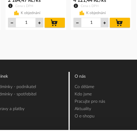
2 184,47 Kč/ks
4 121,44 Kč/ks
Cena s DPH
Cena s DPH
K objednání
K objednání
do
do
íku
košíku
košíku
ínek
O nás
mínky - podnikatel
Co děláme
mínky - spotřebitel
Kdo jsme
Pracujte pro nás
ravy a platby
Aktuality
O e-shopu