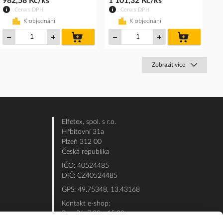
982,58 Kč/ks
1 101,32 Kč/ks
Cena s DPH
Cena s DPH
K objednání
K objednání
do
do
košíku
košíku
Zobrazit více
Elfetex, spol. s r.o.
Hřbitovní 31a
Plzeň 312 00
Česká republika
IČO: 40524485
DIČ: CZ40524485
GPS: 49.75348, 13.43168
Kontakt e-shop:
Po - Pá: 7:00 - 15:30