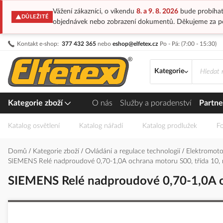
Vážení zákazníci, o víkendu
8. a 9. 8. 2026
bude probíhat
DŮLEŽITÉ
objednávek nebo zobrazení dokumentů. Děkujeme za p
Přejít
Kontakt e-shop:
377 432 365
nebo
eshop@elfetex.cz
Po - Pá: (7:00 - 15:30)
na
obsah
Kategorie
Kategorie zboží
O nás
Služby a poradenství
Partne
Katalog osvětlení
Katalog nářadí
Katalog prodlužek
Fo
Domů
Kategorie zboží
Ovládání a regulace technologií
Elektromotor
SIEMENS Relé nadproudové 0,70-1,0A ochrana motoru S00, třída 10, 
SIEMENS Relé nadproudové 0,70-1,0A oc
Přeskočit