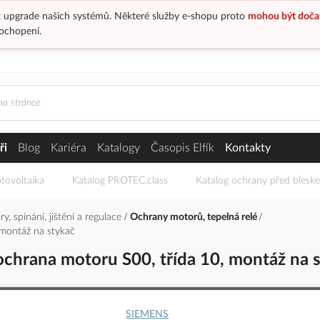
 upgrade našich systémů. Některé služby e-shopu proto
mohou být doča
ochopení.
ři
Blog
Kariéra
Katalogy
Časopis Elfík
Kontakty
tovoltaika
Katalog PROTEC.class
Katalog ochrany před blesk
y, spínání, jištění a regulace
Ochrany motorů, tepelná relé
montáž na stykač
hrana motoru S00, třída 10, montáž na 
SIEMENS