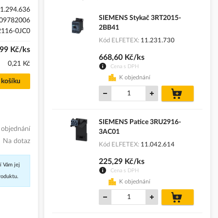
1.294.636
SIEMENS Stykač 3RT2015-
09782006
2BB41
116-0JC0
Kód ELFETEX
11.231.730
,99 Kč/ks
668,60 Kč/ks
0,21 Kč
Cena s DPH
K objednání
 košíku
do
košíku
SIEMENS Patice 3RU2916-
 objednání
3AC01
Na dotaz
Kód ELFETEX
11.042.614
225,29 Kč/ks
í Vám jej
Cena s DPH
roduktu.
K objednání
do
košíku