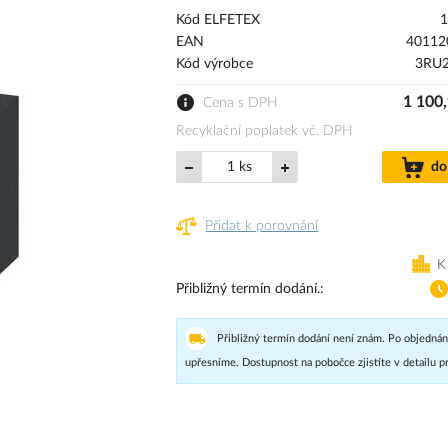
Kód ELFETEX
1
EAN
40112
Kód výrobce
3RU2
1 100
Cena s DPH
Recyklační poplatek vč. DPH
ks
do
Přidat k porovnání
K
Přibližný termín dodání.
Přibližný termín dodání není znám. Po objednán
upřesníme. Dostupnost na pobočce zjistíte v detailu p