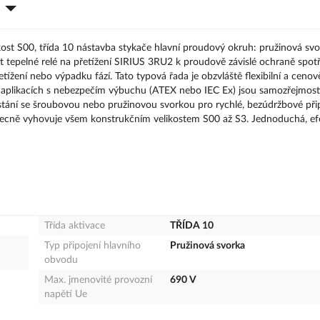
kost S00, třída 10 nástavba stykače hlavní proudový okruh: pružinová sv
tepelné relé na přetížení SIRIUS 3RU2 k proudově závislé ochraně spotř
žení nebo výpadku fází. Tato typová řada je obzvláště flexibilní a cenov
v aplikacích s nebezpečím výbuchu (ATEX nebo IEC Ex) jsou samozřejmost
stání se šroubovou nebo pružinovou svorkou pro rychlé, bezúdržbové přip
 obecně vyhovuje všem konstrukčním velikostem S00 až S3. Jednoduchá, efe
Třída aktivace
TŘÍDA 10
Typ připojení hlavního
Pružinová svorka
obvodu
Max. jmenovité provozní
690 V
napětí Ue