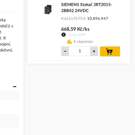
SIEMENS Stykač 3RT2015-
2BB42 24VDC
Kód ELFETEX
10.896.947
orka
ebičů s
668,59 Kč/ks
ě
Cena s DPH
í. K
K objednání
ojení,
do
ktivní,
košíku