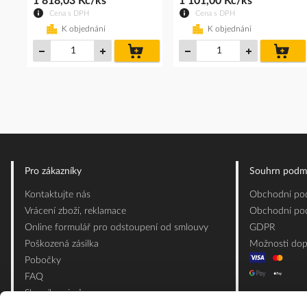
1 818,03 Kč/ks
1 101,00 Kč/ks
Cena s DPH
Cena s DPH
K objednání
K objednání
do
do
košíku
koš
Pro zákazníky
Souhrn podm
Kontaktujte nás
Obchodní pod
Vrácení zboží, reklamace
Obchodní pod
Online formulář pro odstoupení od smlouvy
GDPR
Poškozená zásilka
Možnosti dop
Pobočky
FAQ
Slovník pojmů