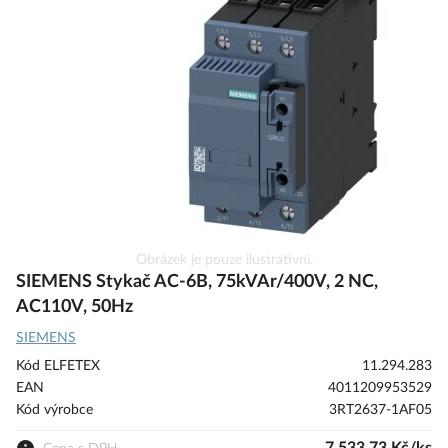
galerie
s
obrázky
Přeskočit
Obrázek je pouze ilustrativní.
na
SIEMENS Stykač AC-6B, 75kVAr/400V, 2 NC,
začátek
AC110V, 50Hz
galerie
SIEMENS
s
obrázky
Kód ELFETEX
11.294.283
EAN
4011209953529
Kód výrobce
3RT2637-1AF05