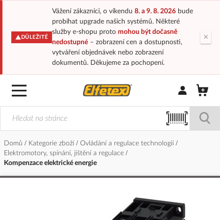
Vážení zákazníci, o víkendu
8. a 9. 8. 2026
bude
probíhat upgrade našich systémů. Některé
služby e-shopu proto
mohou být dočasně
×
DŮLEŽITÉ
nedostupné
– zobrazení cen a dostupnosti,
vytváření objednávek nebo zobrazení
dokumentů. Děkujeme za pochopení.
Přihlásit/Regi
Domů
Kategorie zboží
Ovládání a regulace technologií
Elektromotory, spínání, jištění a regulace
Kompenzace elektrické energie
Přeskočit
na
konec