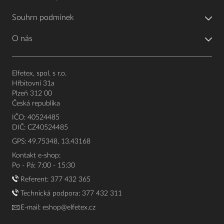
Souhrn podmínek
O nás
Elfetex, spol. s r.o.
Hřbitovní 31a
Plzeň 312 00
Česká republika
IČO: 40524485
DIČ: CZ40524485
GPS: 49.75348, 13.43168
Kontakt e-shop:
Po - Pá: 7:00 - 15:30
Referent:
377 432 365
Technická podpora: 377 432 311
E-mail:
eshop@elfetex.cz