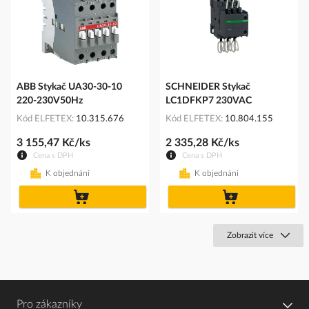
ABB Stykač UA30-30-10
SCHNEIDER Stykač
220-230V50Hz
LC1DFKP7 230VAC
Kód ELFETEX
10.315.676
Kód ELFETEX
10.804.155
3 155,47 Kč/ks
2 335,28 Kč/ks
Cena s DPH
Cena s DPH
K objednání
K objednání
do
do
košíku
košíku
Zobrazit více
Pro zákazníky