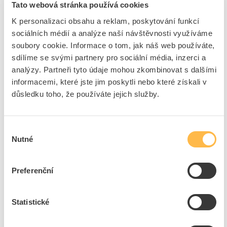
ovládání AC a DC, ale i elektronické pohony s ovládáním AC/DC.
Tato webová stránka používá cookies
Přesvědčují velkým výkonem při současné kompaktní konstrukci a
K personalizaci obsahu a reklam, poskytování funkcí
vysoké spolehlivosti kontaktů. Dají se různě kombinovat s jinými
sociálních médií a analýze naší návštěvnosti využíváme
komponenty v odbočce ke spotřebičům. Mnohé kombinace
přístrojů jsou vyzkoušeny v závodě. Integrované pomocné kontakty
soubory cookie. Informace o tom, jak náš web používáte,
snižují složitost vaší konstrukce. Přípojky na čelní straně umožňují
sdílíme se svými partnery pro sociální média, inzerci a
jednoduché zapojení. Kondenzátorové stykače 3RT26 jsou
analýzy. Partneři tyto údaje mohou zkombinovat s dalšími
klimaticky odolné a schváleny po celém světě (např. IEC a UL/CSA).
informacemi, které jste jim poskytli nebo které získali v
Jsou k dostání v různých konstrukčních velikostech a ve velkém
důsledku toho, že používáte jejich služby.
rozsahu výkonu v ovládání AC a DC v systému šroubovací svorky.
Rozsáhlé příslušenství je jednotné pro všechny konstrukční
velikosti. Kondenzátorové stykače 3RT26 nahrazují kondenzátorové
stykače 3RT16. Jednoduchá, efektivní, vždy aktuální – systémová
Výběr
stavebnice SIRIUS.
Nutné
souhlasu
Značka
SIEMENS
Preferenční
Stykače pro kompenzaci
Statistické
Počet hlavních
3
spín.kontaktů