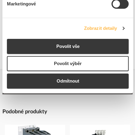
Počet pomocných
2
Marketingové
rozp.kontaktů
Typ připojení hlavního
Šroubová svorka
obvodu
Zobrazit detaily
Jmenovitý jalový výkon
75 kVAr
při 400 V, 50 Hz
Typ napětí pro ovládání
AC
Povolit vše
Povolit výběr
Odmítnout
Podobné produkty