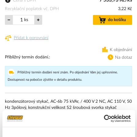
7 533,73 Kč/ks
Cena s DPH
Recyklační poplatek vč. DPH
3,22 Kč
ks
do košíku
Přidat k porovnání
K objednání
Přibližný termín dodání.
Na dotaz
Přibližný termín dodání není znám. Po objednání Vám jej upřesníme.
Dostupnost na pobočce zjistíte v detailu produktu.
kondenzátorový stykač, AC-6b 75 kVAr, / 400 V 2 NC, AC 110 V, 50
Hz 3pólový, konstrukční velikost S2 šroubová svorka stykač
kondenzátorů SIRIUS 3RT26 k zapnutí kapacitní zátěže, např.
baterií kondenzátorů nebo měničů. Kondenzátorové stykače 3RT26
jsou částí stavebnicového systému SIRIUS s jeho optimálně
vzájemně sladitelnými produkty. Nabízejí konvenční pohony pro