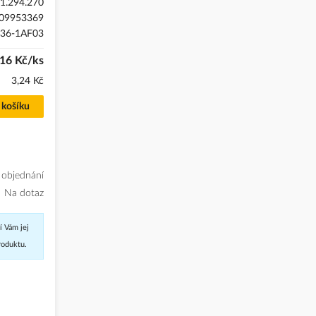
1.294.270
09953369
36-1AF03
,16 Kč/ks
3,24 Kč
 košíku
 objednání
Na dotaz
í Vám jej
roduktu.