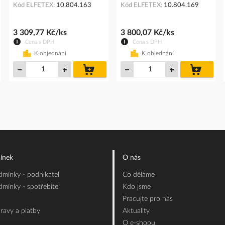
Kód ELFETEX
10.804.163
Kód ELFETEX
10.804.169
3 309,77 Kč/ks
3 800,07 Kč/ks
Cena s DPH
Cena s DPH
K objednání
K objednání
do
do
íku
košíku
košíku
ínek
O nás
mínky - podnikatel
Co děláme
mínky - spotřebitel
Kdo jsme
Pracujte pro nás
ravy a platby
Aktuality
O e-shopu