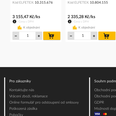
Kód ELFETEX
10.315.676
Kód ELFETEX
10.804.155
3 155,47 Kč/ks
2 335,28 Kč/ks
Cena s DPH
Cena s DPH
K objednání
K objednání
do
do
košíku
koš
Pro zákazníky
Souhrn podm
Kontaktujte nás
Obchodní pod
Vrácení zboží, reklamace
Obchodní pod
Online formulář pro odstoupení od smlouvy
GDPR
Poškozená zásilka
Možnosti dop
Pobočky