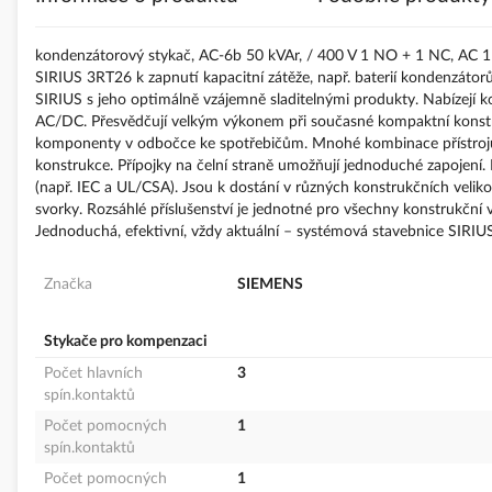
s
obrázky
kondenzátorový stykač, AC-6b 50 kVAr, / 400 V 1 NO + 1 NC, AC 11
SIRIUS 3RT26 k zapnutí kapacitní zátěže, např. baterií kondenzát
SIRIUS s jeho optimálně vzájemně sladitelnými produkty. Nabízejí 
AC/DC. Přesvědčují velkým výkonem při současné kompaktní konstruk
komponenty v odbočce ke spotřebičům. Mnohé kombinace přístrojů j
konstrukce. Přípojky na čelní straně umožňují jednoduché zapojení
(např. IEC a UL/CSA). Jsou k dostání v různých konstrukčních veli
svorky. Rozsáhlé příslušenství je jednotné pro všechny konstrukčn
Jednoduchá, efektivní, vždy aktuální – systémová stavebnice SIRIUS
Značka
SIEMENS
Stykače pro kompenzaci
Počet hlavních
3
spín.kontaktů
Počet pomocných
1
spín.kontaktů
Počet pomocných
1