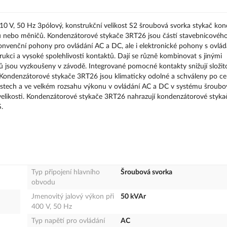
0 V, 50 Hz 3pólový, konstrukční velikost S2 šroubová svorka stykač ko
orů nebo měničů. Kondenzátorové stykače 3RT26 jsou částí stavebnicovéh
konvenční pohony pro ovládání AC a DC, ale i elektronické pohony s ovlá
ci a vysoké spolehlivosti kontaktů. Dají se různě kombinovat s jinými
sou vyzkoušeny v závodě. Integrované pomocné kontakty snižují složito
. Kondenzátorové stykače 3RT26 jsou klimaticky odolné a schváleny po ce
kostech a ve velkém rozsahu výkonu v ovládání AC a DC v systému šroubo
í velikosti. Kondenzátorové stykače 3RT26 nahrazují kondenzátorové styk
.
Typ připojení hlavního
Šroubová svorka
obvodu
Jmenovitý jalový výkon při
50 kVAr
400 V, 50 Hz
Typ napětí pro ovládání
AC