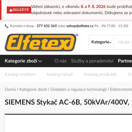
Vážení zákazníci, o víkendu
8. a 9. 8. 2026
bude probíhat
DŮLEŽITÉ
objednávek nebo zobrazení dokumentů. Děkujeme za p
Přejít
Kontakt e-shop:
377 432 365
nebo
eshop@elfetex.cz
Po - Pá: (7:00 - 15:30)
na
obsah
Kategorie
Kategorie zboží
O nás
Služby a poradenství
Partne
Katalog osvětlení
Katalog nářadí
Katalog prodlužek
Fo
Domů
Kategorie zboží
Ovládání a regulace technologií
Elektromotor
SIEMENS Stykač AC-6B, 50kVAr/400V, 
Přeskočit
na