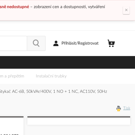
sně nedostupné
– zobrazení cen a dostupnosti, vytváření
×
Přihlásit/Registrovat
em a přepětím
Instalační trubky
tykač AC-6B, 50kVAr/400V, 1 NO + 1 NC, AC110V, 50Hz
Tisk