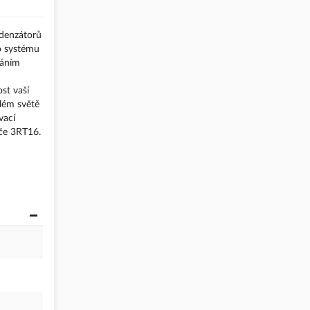
ndenzátorů
o systému
dáním
st vaší
lém světě
vací
ače 3RT16.