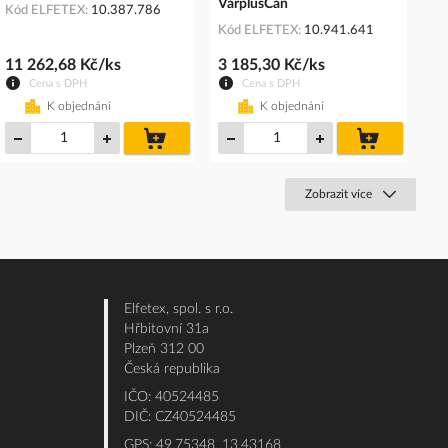
VarplusCan
Kód ELFETEX
10.387.786
Kód ELFETEX
10.941.641
11 262,68 Kč/ks
3 185,30 Kč/ks
Cena s DPH
Cena s DPH
K objednání
K objednání
do
do
košíku
košíku
Zobrazit více
Elfetex, spol. s r.o.
Hřbitovní 31a
Plzeň 312 00
Česká republika
IČO: 40524485
DIČ: CZ40524485
GPS: 49.75348, 13.43168