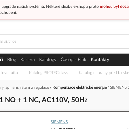
 upgrade našich systémů. Některé služby e-shopu proto
mohou být doča
ochopení.
ři
Blog
Kariéra
Katalogy
Časopis Elfík
Kontakty
tovoltaika
Katalog PROTEC.class
Katalog ochrany před blesk
y, spínání, jištění a regulace
Kompenzace elektrické energie
SIEMENS S
1 NO + 1 NC, AC110V, 50Hz
SIEMENS