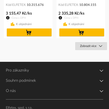
Kód ELFETEX
10.315.676
Kód ELFETEX
10.804.155
3 155,47 Kč/ks
2 335,28 Kč/ks
Cena s DPH
Cena s DPH
K objednání
K objednání
do
do
košíku
košíku
Zobrazit více
Pro zákazníky
Souhrn podmínek
O nás
Elfetex, spol. s r.o.