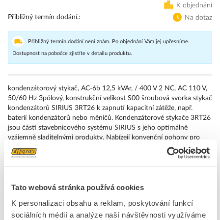
K objednání
Přibližný termín dodání.
Na dotaz
Přibližný termín dodání není znám. Po objednání Vám jej upřesníme.
Dostupnost na pobočce zjistíte v detailu produktu.
kondenzátorový stykač, AC-6b 12,5 kVAr, / 400 V 2 NC, AC 110 V,
50/60 Hz 3pólový, konstrukční velikost S00 šroubová svorka stykač
kondenzátorů SIRIUS 3RT26 k zapnutí kapacitní zátěže, např.
baterií kondenzátorů nebo měničů. Kondenzátorové stykače 3RT26
jsou částí stavebnicového systému SIRIUS s jeho optimálně
vzájemně sladitelnými produkty. Nabízejí konvenční pohony pro
ovládání AC a DC, ale i elektronické pohony s ovládáním AC/DC.
Přesvědčují velkým výkonem při současné kompaktní konstrukci a
vysoké spolehlivosti kontaktů. Dají se různě kombinovat s jinými
komponenty v odbočce ke spotřebičům. Mnohé kombinace
přístrojů jsou vyzkoušeny v závodě. Integrované pomocné kontakty
Tato webová stránka používá cookies
snižují složitost vaší konstrukce. Přípojky na čelní straně umožňují
K personalizaci obsahu a reklam, poskytování funkcí
jednoduché zapojení. Kondenzátorové stykače 3RT26 jsou
sociálních médií a analýze naší návštěvnosti využíváme
klimaticky odolné a schváleny po celém světě (např. IEC a UL/CSA).