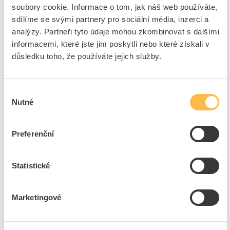
soubory cookie. Informace o tom, jak náš web používáte,
Jsou k dostání v různých konstrukčních velikostech a ve velkém
rozsahu výkonu v ovládání AC a DC v systému šroubovací svorky.
sdílíme se svými partnery pro sociální média, inzerci a
Rozsáhlé příslušenství je jednotné pro všechny konstrukční
analýzy. Partneři tyto údaje mohou zkombinovat s dalšími
velikosti. Kondenzátorové stykače 3RT26 nahrazují kondenzátorové
informacemi, které jste jim poskytli nebo které získali v
stykače 3RT16. Jednoduchá, efektivní, vždy aktuální – systémová
důsledku toho, že používáte jejich služby.
stavebnice SIRIUS.
Značka
SIEMENS
Výběr
Nutné
souhlasu
Stykače pro kompenzaci
Počet hlavních
3
Preferenční
spín.kontaktů
Počet pomocných
2
rozp.kontaktů
Statistické
Typ připojení hlavního
Šroubová svorka
obvodu
Marketingové
Jmenovitý jalový výkon
12.5 kVAr
při 400 V, 50 Hz
Typ napětí pro ovládání
AC