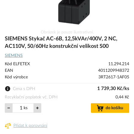
Přeskočit
Obrázek je pouze ilustrativní.
na
SIEMENS Stykač AC-6B, 12,5kVAr/400V, 2 NC,
začátek
AC110V, 50/60Hz konstrukční velikost S00
galerie
SIEMENS
s
obrázky
Kód ELFETEX
11.294.214
EAN
4011209948372
Kód výrobce
3RT2617-1AF05
1 739,30 Kč/ks
Cena s DPH
Recyklační poplatek vč. DPH
0,44 Kč
ks
do košíku
Přidat k porovnání