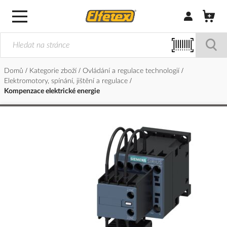
Přihlásit/Regi
Domů
Kategorie zboží
Ovládání a regulace technologií
Elektromotory, spínání, jištění a regulace
Kompenzace elektrické energie
Přeskočit
na
konec
galerie
s
obrázky