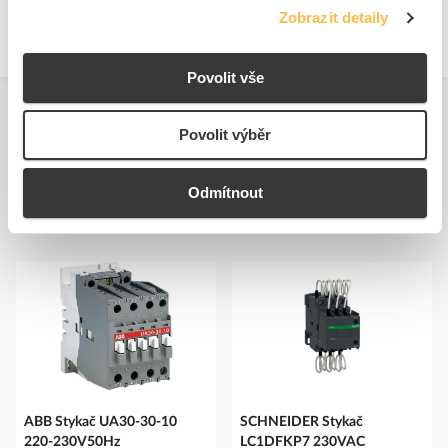
Zobrazit detaily
Povolit vše
Povolit výběr
Odmítnout
Podobné produkty
ABB Stykač UA30-30-10
SCHNEIDER Stykač
220-230V50Hz
LC1DFKP7 230VAC