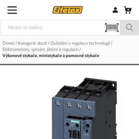
Přihlásit/Regi
Domů
Kategorie zboží
Ovládání a regulace technologií
Elektromotory, spínání, jištění a regulace
Výkonové stykače, ministykače a pomocné stykače
Přeskočit
na
konec
galerie
s
obrázky