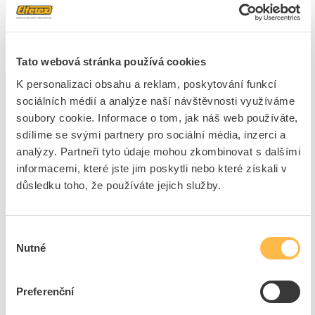
velikostech a ve velkém rozsahu výkonu v ovládání AC a DC. Vedle
techniky se šroubovou svorkou jsou k dispozici též zařízení průchozí
s pružinovou svorkou pro rychlé, bezúdržbové připojení odolné
proti chvění. Rozsáhlé příslušenství, jako jsou např. pomocné
Tato webová stránka používá cookies
kontakty, pomocné spouště atd., je jednotné pro všechny
konstrukční velikosti. Jednoduchá, efektivní, vždy aktuální –
K personalizaci obsahu a reklam, poskytování funkcí
systémová stavebnice SIRIUS.
sociálních médií a analýze naší návštěvnosti využíváme
soubory cookie. Informace o tom, jak náš web používáte,
Značka
SIEMENS
sdílíme se svými partnery pro sociální média, inzerci a
analýzy. Partneři tyto údaje mohou zkombinovat s dalšími
Výkonové stykače pro střídavý proud
informacemi, které jste jim poskytli nebo které získali v
důsledku toho, že používáte jejich služby.
Vhodné pro modulární
Ano
instalaci
Počet hlavních
4
Výběr
spín.kontaktů
Nutné
souhlasu
Počet pomocných
1
spín.kontaktů
Preferenční
Počet pomocných
1
rozp.kontaktů