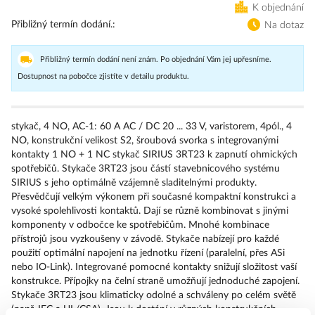
K objednání
Přibližný termín dodání.
Na dotaz
Přibližný termín dodání není znám. Po objednání Vám jej upřesníme.
Dostupnost na pobočce zjistíte v detailu produktu.
stykač, 4 NO, AC-1: 60 A AC / DC 20 ... 33 V, varistorem, 4pól., 4
NO, konstrukční velikost S2, šroubová svorka s integrovanými
kontakty 1 NO + 1 NC stykač SIRIUS 3RT23 k zapnutí ohmických
spotřebičů. Stykače 3RT23 jsou částí stavebnicového systému
SIRIUS s jeho optimálně vzájemně sladitelnými produkty.
Přesvědčují velkým výkonem při současné kompaktní konstrukci a
vysoké spolehlivosti kontaktů. Dají se různě kombinovat s jinými
komponenty v odbočce ke spotřebičům. Mnohé kombinace
přístrojů jsou vyzkoušeny v závodě. Stykače nabízejí pro každé
použití optimální napojení na jednotku řízení (paralelní, přes ASi
nebo IO-Link). Integrované pomocné kontakty snižují složitost vaší
konstrukce. Přípojky na čelní straně umožňují jednoduché zapojení.
Stykače 3RT23 jsou klimaticky odolné a schváleny po celém světě
(např. IEC a UL/CSA). Jsou k dostání v různých konstrukčních