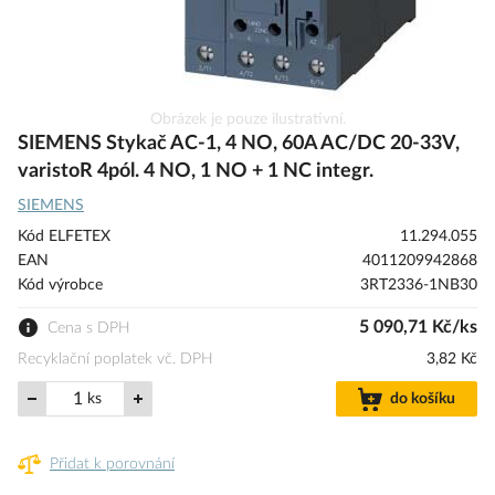
Přeskočit
Obrázek je pouze ilustrativní.
na
SIEMENS Stykač AC-1, 4 NO, 60A AC/DC 20-33V,
začátek
varistoR 4pól. 4 NO, 1 NO + 1 NC integr.
galerie
SIEMENS
s
obrázky
Kód ELFETEX
11.294.055
EAN
4011209942868
Kód výrobce
3RT2336-1NB30
5 090,71 Kč/ks
Cena s DPH
Recyklační poplatek vč. DPH
3,82 Kč
ks
do košíku
Přidat k porovnání