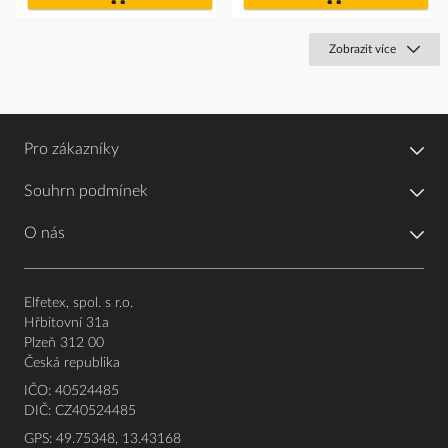
košíku
košíku
Zobrazit více
Pro zákazníky
Souhrn podmínek
O nás
Elfetex, spol. s r.o.
Hřbitovní 31a
Plzeň 312 00
Česká republika
IČO: 40524485
DIČ: CZ40524485
GPS: 49.75348, 13.43168