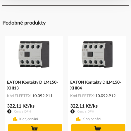
Podobné produkty
EATON Kontakty DILM150-
EATON Kontakty DILM150-
XHI13
XHI04
Kód ELFETEX
10.092.911
Kód ELFETEX
10.092.912
322,11 Kč/ks
322,11 Kč/ks
Cena s DPH
Cena s DPH
K objednání
K objednání
do
do