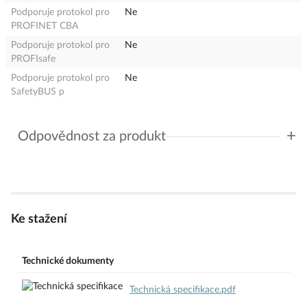
Podporuje protokol pro
Ne
PROFINET CBA
Podporuje protokol pro
Ne
PROFIsafe
Podporuje protokol pro
Ne
SafetyBUS p
+
Odpovědnost za produkt
GPSR Details
Eaton Elektrotechnika s.r.o.
Adresa: Komárovská 2406/57, 193 00 Praha 9 - Horní Počernice,
Česká republika
Telefon: +420 267 990 440
Ke stažení
E-mail:
EatonCareCZ@eaton.com
https://www.eaton.com/cz/cs-cz.html
Technické dokumenty
Technická specifikace.pdf