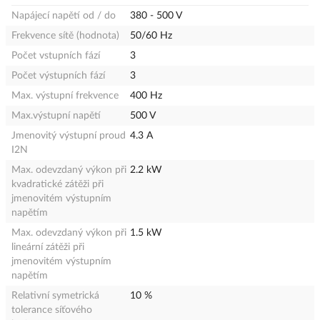
Napájecí napětí od / do
380 - 500 V
Frekvence sítě (hodnota)
50/60 Hz
Počet vstupních fází
3
Počet výstupních fází
3
Max. výstupní frekvence
400 Hz
Max.výstupní napětí
500 V
Jmenovitý výstupní proud
4.3 A
I2N
Max. odevzdaný výkon při
2.2 kW
kvadratické zátěži při
jmenovitém výstupním
napětím
Max. odevzdaný výkon při
1.5 kW
lineární zátěži při
jmenovitém výstupním
napětím
Relativní symetrická
10 %
tolerance síťového