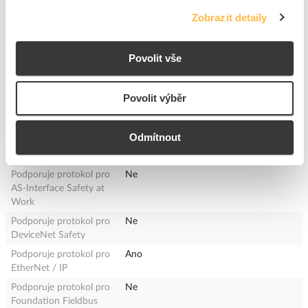
Podpora protokolu pro
Ne
Zobrazit detaily
EIB / KNX
Podpora protokolu pro
Ne
Data-Highway
Povolit vše
Podpora protokolu pro
Ne
Suconet
Povolit výběr
Podporuje protokol pro
Ne
SERCOS
Odmítnout
Podporuje protokol pro
Ne
INTERBUS-Safety
Podporuje protokol pro
Ne
AS-Interface Safety at
Work
Podporuje protokol pro
Ne
DeviceNet Safety
Podporuje protokol pro
Ano
EtherNet / IP
Podporuje protokol pro
Ne
Foundation Fieldbus