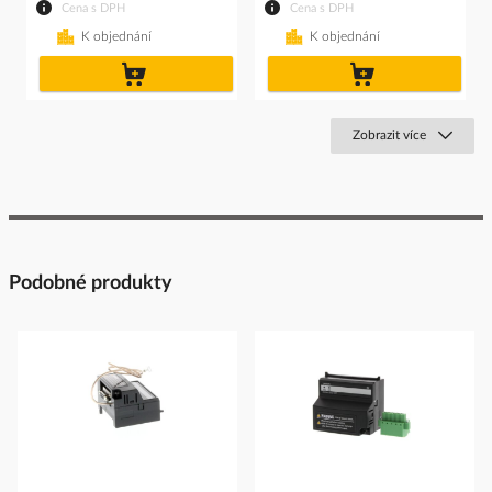
Cena s DPH
Cena s DPH
K objednání
K objednání
do
do
košíku
košíku
Zobrazit více
Podobné produkty