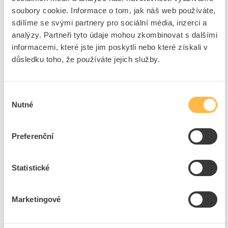
střídač, měnič
soubory cookie. Informace o tom, jak náš web používáte,
sdílíme se svými partnery pro sociální média, inzerci a
Možnost provozu ve 4-
Ano
kvadrantech
analýzy. Partneři tyto údaje mohou zkombinovat s dalšími
informacemi, které jste jim poskytli nebo které získali v
Typ převodníku
U převodník
důsledku toho, že používáte jejich služby.
Stupeň krytí (IP)
IP21
Druh ochrany ( NEMA)
1
Výška
327 mm
Výběr
Nutné
Šířka
153 mm
souhlasu
Hloubka
200.9 mm
Spotřeba elektrické
86 W
Preferenční
energie
Podpora protokolu LON
Ne
Statistické
S optickým rozhraním
Ne
Podpora protokolu pro
Ne
ASI
Marketingové
Podpora protokolu pro
Ne
INTERBUS