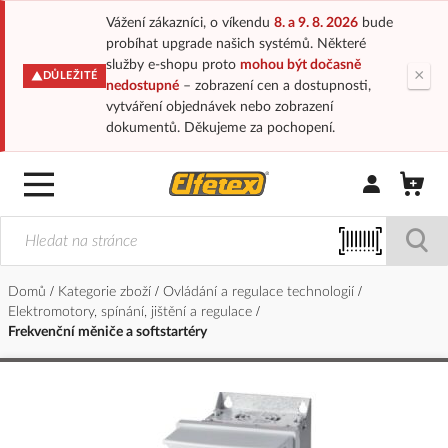
Vážení zákazníci, o víkendu
8. a 9. 8. 2026
bude
probíhat upgrade našich systémů. Některé
služby e-shopu proto
mohou být dočasně
×
DŮLEŽITÉ
nedostupné
– zobrazení cen a dostupnosti,
vytváření objednávek nebo zobrazení
dokumentů. Děkujeme za pochopení.
Přihlásit/Regi
Domů
Kategorie zboží
Ovládání a regulace technologií
Elektromotory, spínání, jištění a regulace
Frekvenční měniče a softstartéry
Přeskočit
na
konec