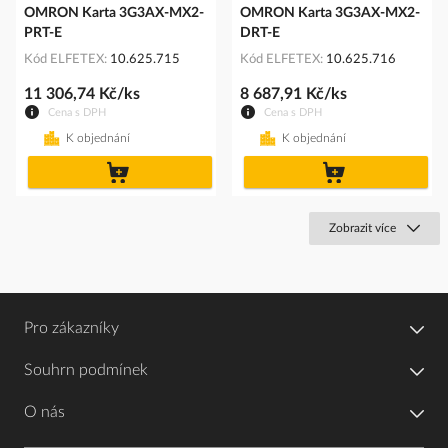
OMRON Karta 3G3AX-MX2-
OMRON Karta 3G3AX-MX2-
PRT-E
DRT-E
Kód ELFETEX
10.625.715
Kód ELFETEX
10.625.716
11 306,74 Kč/ks
8 687,91 Kč/ks
Cena s DPH
Cena s DPH
K objednání
K objednání
do
do
košíku
košíku
Zobrazit více
Pro zákazníky
Souhrn podmínek
O nás