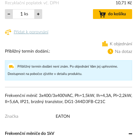
Recyklační poplatek vč. DPH
10,71 Kč
ks
do košíku
Přidat k porovnání
K objednání
Přibližný termín dodání.
Na dotaz
Přibližný termín dodání není znám. Po objednání Vám jej upřesníme.
Dostupnost na pobočce zjistíte v detailu produktu.
Frekvenční měnič 3x400/3x400VAC, Ph=1,5kW, Ih=4,3A, Pl=2,2kW,
Il=5,6A, IP21, brzdný tranzistor, DG1-344D3FB-C21C
Značka
EATON
Frekvenční měniče do 1kV