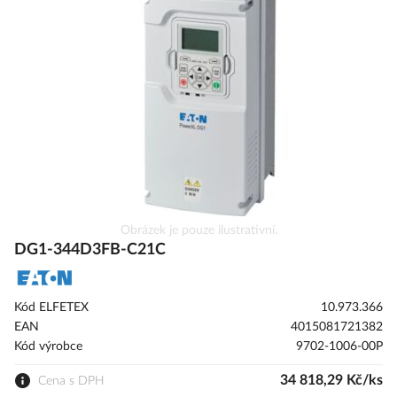
galerie
s
obrázky
Přeskočit
Obrázek je pouze ilustrativní.
na
DG1-344D3FB-C21C
začátek
galerie
s
Kód ELFETEX
10.973.366
obrázky
EAN
4015081721382
Kód výrobce
9702-1006-00P
34 818,29 Kč/ks
Cena s DPH