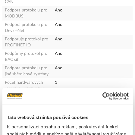
CAN
Podpora protokolu pro
Ano
MODBUS
Podpora protokolu pro
Ano
DeviceNet
Podporuje protokol pro
Ano
PROFINET IO
Podpůrný protokol pro
Ano
BAC síť
Podpora protokolu pro
Ano
jiné sběrnicové systémy
Počet hardwarových
1
rozhraní - průmyslový
Ethernet
Počet HW-rozhraní -
1
sériový 485
Tato webová stránka používá cookies
Počet HW-rozhraní - jiné
1
S připojením k PC
Ano
K personalizaci obsahu a reklam, poskytování funkcí
sociálních médií a analýze naší návštěvnosti využíváme
Integrovaný brzdný
Ano