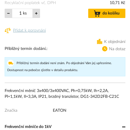
Recyklační poplatek vč. DPH
10,71 Kč
ks
do košíku
Přidat k porovnání
K objednání
Přibližný termín dodání.
Na dotaz
Přibližný termín dodání není znám. Po objednání Vám jej upřesníme.
Dostupnost na pobočce zjistíte v detailu produktu.
Frekvenční měnič 3x400/3x400VAC, Ph=0,75kW, Ih=2,2A,
Pl=1,1kW, Il=3,3A, IP21, brzdný tranzistor, DG1-342D2FB-C21C
Značka
EATON
Frekvenční měniče do 1kV