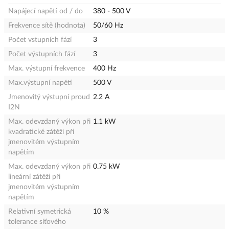
Napájecí napětí od / do
380 - 500 V
Frekvence sítě (hodnota)
50/60 Hz
Počet vstupních fází
3
Počet výstupních fází
3
Max. výstupní frekvence
400 Hz
Max.výstupní napětí
500 V
Jmenovitý výstupní proud
2.2 A
I2N
Max. odevzdaný výkon při
1.1 kW
kvadratické zátěži při
jmenovitém výstupním
napětím
Max. odevzdaný výkon při
0.75 kW
lineární zátěži při
jmenovitém výstupním
napětím
Relativní symetrická
10 %
tolerance síťového