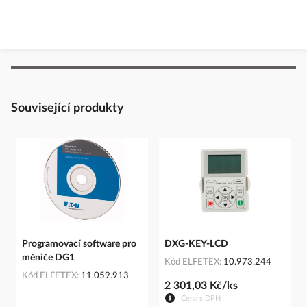
Související produkty
Programovací software pro
DXG-KEY-LCD
měniče DG1
Kód ELFETEX
10.973.244
Kód ELFETEX
11.059.913
2 301,03 Kč/ks
Cena s DPH