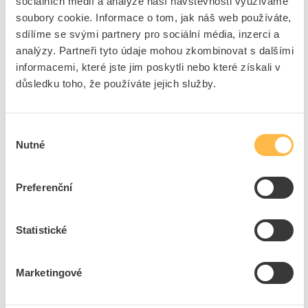
sociálních médií a analýze naší návštěvnosti využíváme
střídač, měnič
soubory cookie. Informace o tom, jak náš web používáte,
Možnost provozu ve 4-
Ano
sdílíme se svými partnery pro sociální média, inzerci a
kvadrantech
analýzy. Partneři tyto údaje mohou zkombinovat s dalšími
Typ převodníku
U převodník
informacemi, které jste jim poskytli nebo které získali v
důsledku toho, že používáte jejich služby.
Stupeň krytí (IP)
IP21
Druh ochrany ( NEMA)
1
Výška
327 mm
Výběr
Šířka
153 mm
Nutné
souhlasu
Hloubka
200.9 mm
Spotřeba elektrické
59 W
Preferenční
energie
Podpora protokolu LON
Ne
Statistické
S optickým rozhraním
Ne
Podpora protokolu pro
Ne
ASI
Marketingové
Podpora protokolu pro
Ne
INTERBUS