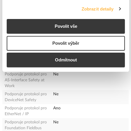
Podpora protokolu pro
Ne
Zobrazit detaily
EIB / KNX
Podpora protokolu pro
Ne
Data-Highway
Povolit vše
Podpora protokolu pro
Ne
Suconet
Povolit výběr
Podporuje protokol pro
Ne
SERCOS
Odmítnout
Podporuje protokol pro
Ne
INTERBUS-Safety
Podporuje protokol pro
Ne
AS-Interface Safety at
Work
Podporuje protokol pro
Ne
DeviceNet Safety
Podporuje protokol pro
Ano
EtherNet / IP
Podporuje protokol pro
Ne
Foundation Fieldbus