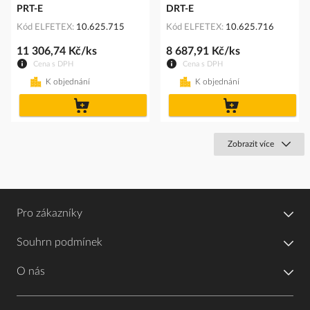
PRT-E
DRT-E
Kód ELFETEX
10.625.715
Kód ELFETEX
10.625.716
11 306,74 Kč/ks
8 687,91 Kč/ks
Cena s DPH
Cena s DPH
K objednání
K objednání
do
do
košíku
košíku
Zobrazit více
Pro zákazníky
Souhrn podmínek
O nás