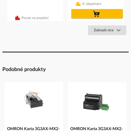
K objednání
do
košíku
Pouze na poptání
Zobrazit více
Podobné produkty
OMRON Karta 3G3AX-MX2-
OMRON Karta 3G3AX-MX2-