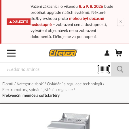
Vážení zákazníci, o víkendu
8. a 9. 8. 2026
bude
probíhat upgrade našich systémů. Některé
služby e-shopu proto
mohou být dočasně
×
DŮLEŽITÉ
nedostupné
– zobrazení cen a dostupnosti,
vytváření objednávek nebo zobrazení
dokumentů. Děkujeme za pochopení.
Přihlásit/Regi
Domů
Kategorie zboží
Ovládání a regulace technologií
Elektromotory, spínání, jištění a regulace
Frekvenční měniče a softstartéry
Přeskočit
na
konec