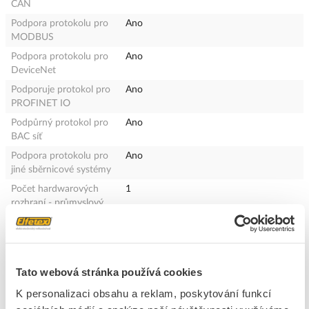
CAN
Podpora protokolu pro
Ano
MODBUS
Podpora protokolu pro
Ano
DeviceNet
Podporuje protokol pro
Ano
PROFINET IO
Podpůrný protokol pro
Ano
BAC síť
Podpora protokolu pro
Ano
jiné sběrnicové systémy
Počet hardwarových
1
rozhraní - průmyslový
Ethernet
Počet HW-rozhraní -
1
sériový 485
Počet HW-rozhraní - jiné
1
Tato webová stránka používá cookies
S připojením k PC
Ano
K personalizaci obsahu a reklam, poskytování funkcí
Integrovaný brzdný
Ano