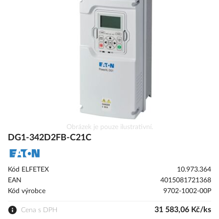
galerie
s
obrázky
Přeskočit
Obrázek je pouze ilustrativní.
na
DG1-342D2FB-C21C
začátek
galerie
s
Kód ELFETEX
10.973.364
obrázky
EAN
4015081721368
Kód výrobce
9702-1002-00P
31 583,06 Kč/ks
Cena s DPH