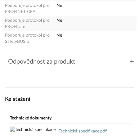
Podporuje protokol pro
Ne
PROFINET CBA
Podporuje protokol pro
Ne
PROFIsafe
Podporuje protokol pro
Ne
SafetyBUS p
+
Odpovědnost za produkt
GPSR Details
Eaton Elektrotechnika s.r.o.
Adresa: Komárovská 2406/57, 193 00 Praha 9 - Horní Počernice,
Česká republika
Telefon: +420 267 990 440
Ke stažení
E-mail:
EatonCareCZ@eaton.com
https://www.eaton.com/cz/cs-cz.html
Technické dokumenty
Technická specifikace.pdf