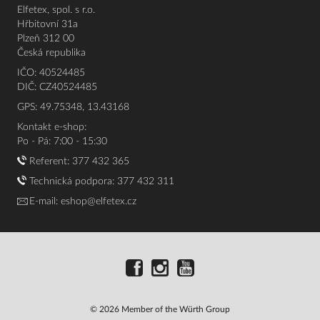
Elfetex, spol. s r.o.
Hřbitovní 31a
Plzeň 312 00
Česká republika
IČO: 40524485
DIČ: CZ40524485
GPS: 49.75348, 13.43168
Kontakt e-shop:
Po - Pá: 7:00 - 15:30
Referent:
377 432 365
Technická podpora: 377 432 311
E-mail:
eshop@elfetex.cz
© 2026 Member of the Würth Group