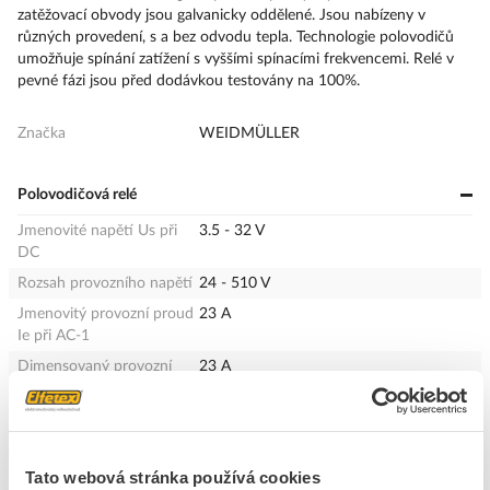
zatěžovací obvody jsou galvanicky oddělené. Jsou nabízeny v
různých provedení, s a bez odvodu tepla. Technologie polovodičů
umožňuje spínání zatížení s vyššími spínacími frekvencemi. Relé v
pevné fázi jsou před dodávkou testovány na 100%.
Značka
WEIDMÜLLER
Polovodičová relé
Jmenovité napětí Us při
3.5 - 32 V
DC
Rozsah provozního napětí
24 - 510 V
Jmenovitý provozní proud
23 A
Ie při AC-1
Dimensovaný provozní
23 A
proud Ie podle AC-51
Dimensovaný provozní
12 A
proud Ie podle AC-53a
Jmenovitý provozní proud
12 A
Tato webová stránka používá cookies