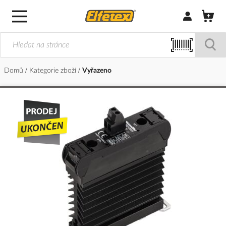
Přihlásit/Regi
Domů
Kategorie zboží
Vyřazeno
Přeskočit
na
konec
galerie
s
obrázky