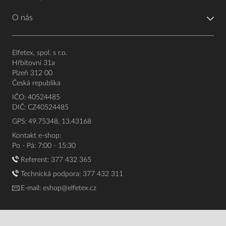
O nás
Elfetex, spol. s r.o.
Hřbitovní 31a
Plzeň 312 00
Česká republika
IČO: 40524485
DIČ: CZ40524485
GPS: 49.75348, 13.43168
Kontakt e-shop:
Po - Pá: 7:00 - 15:30
Referent:
377 432 365
Technická podpora: 377 432 311
E-mail:
eshop@elfetex.cz