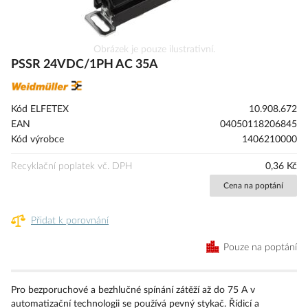
Přeskočit
Obrázek je pouze ilustrativní.
na
PSSR 24VDC/1PH AC 35A
začátek
galerie
s
Kód ELFETEX
10.908.672
obrázky
EAN
04050118206845
Kód výrobce
1406210000
Recyklační poplatek vč. DPH
0,36 Kč
Cena na poptání
Přidat k porovnání
Pouze na poptání
Pro bezporuchové a bezhlučné spínání zátěží až do 75 A v
automatizační technologii se používá pevný stykač. Řídicí a