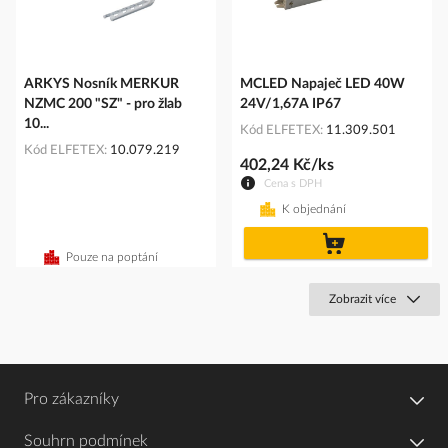
ARKYS Nosník MERKUR
MCLED Napaječ LED 40W
NZMC 200 "SZ" - pro žlab
24V/1,67A IP67
10...
Kód ELFETEX
11.309.501
Kód ELFETEX
10.079.219
402,24 Kč/ks
Cena s DPH
K objednání
do
košíku
Pouze na poptání
Zobrazit více
Pro zákazníky
Souhrn podmínek