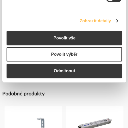
Kód ELFETEX
10.423.061
Kód ELFETEX
11.003.559
218,03 Kč/ks
Zobrazit detaily
Cena s DPH
K objednání
Povolit vše
do
košíku
Pouze na poptání
Povolit výběr
Zobrazit více
Odmítnout
Podobné produkty