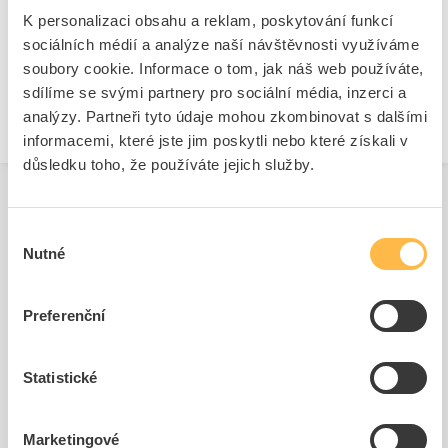
Ie při AC-53b
K personalizaci obsahu a reklam, poskytování funkcí
Počet fází
1
sociálních médií a analýze naší návštěvnosti využíváme
Vhodné pro modulární
Ne
soubory cookie. Informace o tom, jak náš web používáte,
instalaci
sdílíme se svými partnery pro sociální média, inzerci a
analýzy. Partneři tyto údaje mohou zkombinovat s dalšími
informacemi, které jste jim poskytli nebo které získali v
důsledku toho, že používáte jejich služby.
Výběr
Související produkty
Nutné
souhlasu
Preferenční
Statistické
Marketingové
MEW 35/1
PSSR 1PH CONTROL UNIT