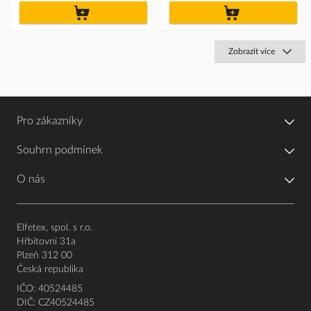
do
do
košíku
košíku
Zobrazit více
Pro zákazníky
Souhrn podmínek
O nás
Elfetex, spol. s r.o.
Hřbitovní 31a
Plzeň 312 00
Česká republika
IČO: 40524485
DIČ: CZ40524485