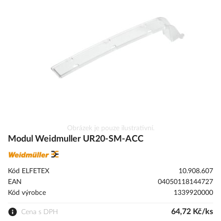
galerie
s
obrázky
Přeskočit
Obrázek je pouze ilustrativní.
na
Modul Weidmuller UR20-SM-ACC
začátek
galerie
s
Kód ELFETEX
10.908.607
obrázky
EAN
04050118144727
Kód výrobce
1339920000
64,72 Kč/ks
Cena s DPH