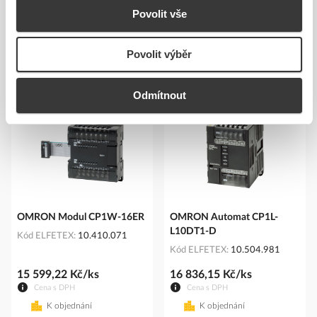
Povolit vše
Povolit výběr
Podobné produkty
Odmítnout
OMRON Modul CP1W-16ER
OMRON Automat CP1L-
L10DT1-D
Kód ELFETEX
10.410.071
Kód ELFETEX
10.504.981
15 599,22 Kč/ks
16 836,15 Kč/ks
Cena s DPH
Cena s DPH
K objednání
K objednání