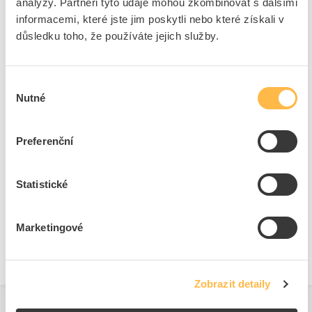
analýzy. Partneři tyto údaje mohou zkombinovat s dalšími
Napájecí napětí při AC 50
- - - V
informacemi, které jste jim poskytli nebo které získali v
Hz
důsledku toho, že používáte jejich služby.
Napájecí napětí při AC 60
- - - V
Hz
Napájecí napětí při DC
- - - V
Výběr
Nutné
souhlasu
Preferenční
Ke stažení
Statistické
Technické dokumenty
Technická specifikace.pdf
Marketingové
Zobrazit detaily