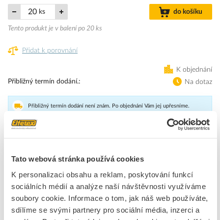
ks
do košíku
Tento produkt je v balení po 20 ks
Přidat k porovnání
K objednání
Přibližný termín dodání.
Na dotaz
Přibližný termín dodání není znám. Po objednání Vám jej upřesníme.
Dostupnost na pobočce zjistíte v detailu produktu.
Bezpečnostní IO modul pro obnovení napájení vstupní nebo
Tato webová stránka používá cookies
výstupní proudové cesty následných modulů.
K personalizaci obsahu a reklam, poskytování funkcí
sociálních médií a analýze naší návštěvnosti využíváme
Značka
WEIDMÜLLER
soubory cookie. Informace o tom, jak náš web používáte,
sdílíme se svými partnery pro sociální média, inzerci a
Sběrnice, decentr. periferie - napájecí / segmentové moduly