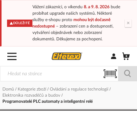
Vážení zákazníci, o víkendu
8. a 9. 8. 2026
bude
probíhat upgrade našich systémů. Některé
služby e-shopu proto
mohou být dočasně
×
DŮLEŽITÉ
nedostupné
– zobrazení cen a dostupnosti,
vytváření objednávek nebo zobrazení
dokumentů. Děkujeme za pochopení.
Přihlásit/Regi
Domů
Kategorie zboží
Ovládání a regulace technologií
Elektronika rozvaděčů a budov
Programovatelé PLC automaty a inteligentní relé
Přeskočit
na
konec